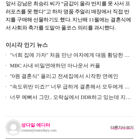
앞서 강남은 최승리 씨가 “금값이 올라 반지를 못 사서 프
러포즈를 못 했다”고 하자 명품 주얼리 매장에서 직접 반
지를 구매해 선물하기도 했다. 지난해 11월에는 결혼식에
서 사회와 축가를 도맡아 풀코스 의리를 과시했다.
이시각 인기 뉴스
"너희 집에 가자" 처음 만난 여자에게 대뜸 황당한 요
구 했다는 MBC 아나운서
MBC 사내 비밀연애하던 아나운서 커플
"0원 결혼식" 올리고 전세집에서 시작한 연예인
"속도위반 이죠?" 너무 급하게 결혼해서 모두에게 의
심 받았던 스타
너무 예뻐서 그만.. 오락실에서 DDR하고 있는데 지나
가던 이상민이 캐스팅했다는 연예인
성다일 에디터
다른기사 보기
content@enterdiary.com