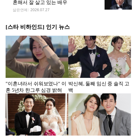
혼해서 잘 살고 있는 배우
삶은연예
2026.07.27
[스타 비하인드] 인기 뉴스
"이혼녀라서 쉬워보였나" 이
박신혜, 둘째 임신 중 솔직 고
혼 5년차 한그루 심경 밝혀
백