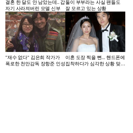
결혼 한 달도 안 남았는데.. 갑
둘이 부부라는 사실 팬들도
자기 사라져버린 모델 신부
잘 모르고 있는 상황
"재수 없다" 김은희 작가가
이혼 도장 찍을 뻔... 핸드폰에
폭로한 천만감독 장항준 인성
집착하다가 심각한 상황 맞은
김영광