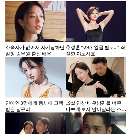
소속사가 없어서 사기당하던
추성훈 "아내 얼굴 별로..." 좌
얼짱 승무원 출신 배우
절한 야노시호
연예인 3명에게 동시에 고백
19살 연상 배우남편을 너무
받은 남규리
나쁘게 보지 말아달라는 스타
강사 아내