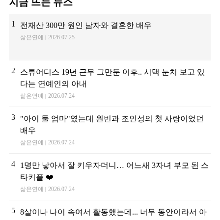
지금 뜨는 뉴스
1
전재산 300만 원인 남자와 결혼한 배우
삶은연예
2026.07.25
2
스튜어디스 19년 근무 그만둔 이후.. 시댁 눈치 보고 있
다는 연예인의 아내
삶은연예
2026.07.24
3
"아이 둘 엄마"였는데 원빈과 조인성의 첫 사랑이었던
배우
삶은연예
2026.07.24
4
1명만 낳아서 잘 키우자더니… 어느새 3자녀 부모 된 스
타커플 ❤️
삶은연예
2026.07.24
5
8살이나 나이 속여서 활동했는데... 너무 동안이라서 아