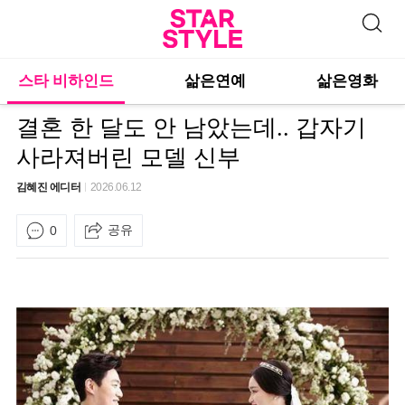
스타 비하인드
삶은연예
삶은영화
결혼 한 달도 안 남았는데.. 갑자기
사라져버린 모델 신부
김혜진 에디터
2026.06.12
공유
0