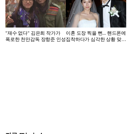
"재수 없다" 김은희 작가가
이혼 도장 찍을 뻔... 핸드폰에
폭로한 천만감독 장항준 인성
집착하다가 심각한 상황 맞은
김영광