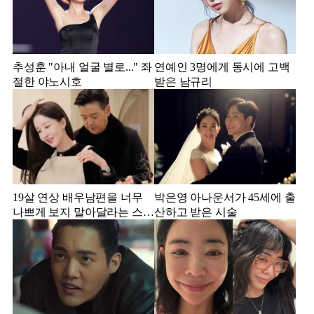
추성훈 "아내 얼굴 별로..." 좌
연예인 3명에게 동시에 고백
절한 야노시호
받은 남규리
19살 연상 배우남편을 너무
박은영 아나운서가 45세에 출
나쁘게 보지 말아달라는 스타
산하고 받은 시술
강사 아내