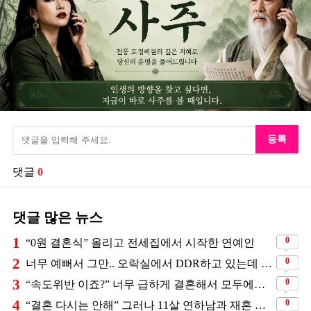
등록
댓글
0
댓글 많은 뉴스
1
0
“0원 결혼식” 올리고 전세집에서 시작한 연예인
2
0
너무 예뻐서 그만.. 오락실에서 DDR하고 있는데 지나가던 이상민이 캐스팅했다는 연예인
3
0
“속도위반 이죠?” 너무 급하게 결혼해서 모두에게 의심 받았던 스타
4
0
“결혼 다시는 안해” 그러나 11살 연하남과 재혼 발표