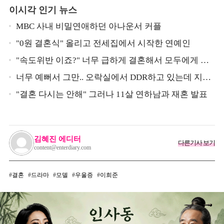
이시각 인기 뉴스
MBC 사내 비밀연애하던 아나운서 커플
"0원 결혼식" 올리고 전세집에서 시작한 연예인
"속도위반 이죠?" 너무 급하게 결혼해서 모두에게 의
심 받았던 스타
너무 예뻐서 그만.. 오락실에서 DDR하고 있는데 지나
가던 이상민이 캐스팅했다는 연예인
"결혼 다시는 안해" 그러나 11살 연하남과 재혼 발표
김혜진 에디터
다른기사 보기
content@enterdiary.com
결혼
드라마
모델
우울증
이희준