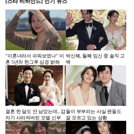
[스타 비하인드] 인기 뉴스
"이혼녀라서 쉬워보였나" 이
박신혜, 둘째 임신 중 솔직 고
혼 5년차 한그루 심경 밝혀
백
결혼 한 달도 안 남았는데.. 갑
둘이 부부라는 사실 팬들도
자기 사라져버린 모델 신부
잘 모르고 있는 상황