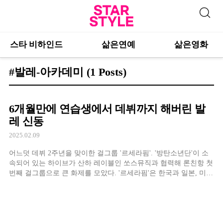
스타 비하인드
삶은연예
삶은영화
#발레-아카데미
(1 Posts)
6개월만에 연습생에서 데뷔까지 해버린 발
레 신동
2025.02.09
어느덧 데뷔 2주년을 맞이한 걸그룹 '르세라핌'. '방탄소년단'이 소
속되어 있는 하이브가 산하 레이블인 쏘스뮤직과 협력해 론친항 첫
번째 걸그룹으로 큰 화제를 모았다. '르세라핌'은 한국과 일본, 미국
출신 멤버들로 이뤄진 다국적 걸그룹으로 데뷔 전부터 큰 화제를
모았는데, 특히나 만 3세 때부터 발레를 전공한 일본 멤버인 카즈하
의 데뷔 전 이력이 큰 관심