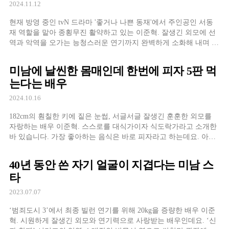
2024.11.12
현재 방영 중인 tvN 드라마 '좋거나 나쁜 동재'에서 주인공인 서동
재 역할을 맡아 종횡무진 활약하고 있는 이준혁. 잘생긴 외모에 선
역과 악역을 오가는 능청스러운 연기까지 완벽하게 소화해 내며 호
평을 받고 있다. 이준혁은 작품 속에서 자신이 연기하는 캐릭터들
과는 달리 실제로는 무척 순하고 수줍음이 많은 편인 것으로 유명
미남에 날씬한 몸매인데 한번에 피자 5판 먹
하다. 그런 그의 성격을 엿볼 수 있는
는다는 배우
2024.10.16
182cm의 훤칠한 키에 짙은 눈썹, 서글서글 잘생긴 훈훈한 외모를
자랑하는 배우 이준혁. 스스로를 대식가이자 식도락가라고 소개한
바 있습니다. 가장 좋아하는 음식은 바로 피자라고 하는데요. 아무
런 제약 없이 먹으면 라지 사이즈 5판, 치킨 3마리 정도는 혼자서 거
뜬히 먹을 정도로 엄청난 대식가라고 합니다. 뿐만 아닙니다. 한 번
40년 동안 쓴 자기 얼굴이 지겹다는 미남 스
은 술에 취해 혼자 라면을
타
2023.07.07
‘범죄도시 3’에서 최종 빌런 연기를 위해 20kg을 증량한 배우 이준
혁. 시원하게 잘생긴 외모와 연기력으로 사랑받는 배우인데요. ‘신