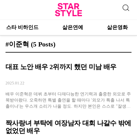
스타 비하인드
삶은연예
삶은영화
#이준혁
(5 Posts)
대표 노안 배우 2위까지 했던 미남 배우
2025.01.22
배우 이준혁은 데뷔 초부터 다재다능한 연기력과 출중한 외모로 주
목받아왔다. 오죽하면 특별 출연을 할 때마다 '외모가 특출 나서 특
출이냐'는 우스개 소리가 나올 정도. 하지만 본인은 스스로 "잘생겼
다는 이야기를 들어본 적이 없다"며 겸손한 태도를 유지해 왔다. 그
는 라디오 방송에 출연해 과거 '노안 배우 2위'에 꼽히기도 했었다
짝사랑녀 부탁에 여장남자 대회 나갈수 밖에
는 사실을 털어놓았는데, 데뷔
없었던 배우