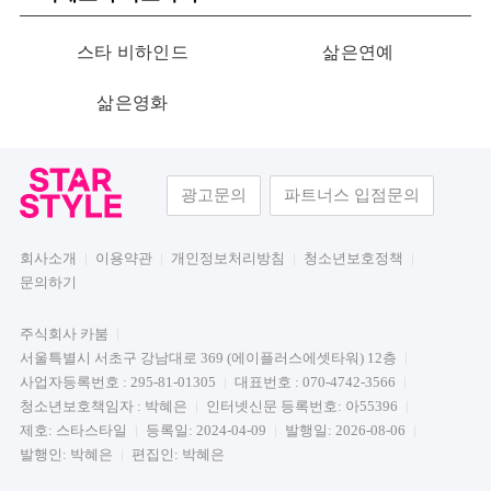
스타 비하인드
삶은연예
삶은영화
광고문의
파트너스 입점문의
회사소개
이용약관
개인정보처리방침
청소년보호정책
문의하기
주식회사 카붐
서울특별시 서초구 강남대로 369 (에이플러스에셋타워) 12층
사업자등록번호 : 295-81-01305
대표번호 : 070-4742-3566
청소년보호책임자 : 박혜은
인터넷신문 등록번호: 아55396
제호: 스타스타일
등록일: 2024-04-09
발행일: 2026-08-06
발행인: 박혜은
편집인: 박혜은