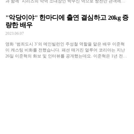
과 함께’ 시리즈의 악역 소대장인 박무신 역으로 쌍천만 관객에게
인상적인 활약을 남긴 그가 다시 한번 악역으로 돌아와 활약을 하
고 있습니다. 그런 그가 악역에 걸맞는 망언(?)을 해서 화제에 올랐
"악당이야" 한마디에 출연 결심하고 20kg 증
습니다. 무려 본인의 잘생긴 얼굴을 두고 “40년 동안 이 얼굴로 살
량한 배우
았더니 지겹다”라고 […]
2023.06.07
영화 ‘범죄도시 3’의 메인빌런인 주성철 역할을 맡은 배우 이준혁
이 캐스팅 비화를 전했습니다. 패션 매거진 얼루어 코리아는 지난
26일 이준혁의 화보 및 인터뷰를 공개했는데요. 이준혁은 1년 전쯤
받은 전화 한 통 때문에 영화에 출연하게 되었다고 밝혔습니다. 전
화를 건 이는 바로 마동석, ‘범죄도시 2’가 개봉하기 전 이미 3편을
계획 중이었던 그는 이준혁에게 전화해 맡을 배역에 대해 “악당이
야”라고 […]