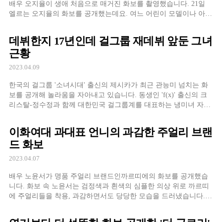
배우 오지율이 생애 처음으로 매거진 화보를 촬영했습니다. 21일
엘르는 오지율의 화보를 공개했는데요. 여느 어린이 모델이나 아역
배우들이 과한 메이크업을 하거나 컨셉을 시도하는 것과는 달리 오
지율은 자연스러우면서도 다채로운 모습으로 사로잡았습니다. 아
데뷔한지 17년인데 걸그룹 재데뷔 앞둔 그녀
무래도 ‘더 글로리’의 높은 수위 덕분에 작품 속 자신의 연기를 보
근황
지 못한 오지율, 대본 속 예솔이에 대해 “말과 행동은 […]
2023.04.09
한국의 걸그룹 '소녀시대' 출신의 제시카가 최근 관능미 넘치는 화
보를 공개해 놀라움을 자아내고 있습니다. 동생인 'f(x)' 출신의 크
리스탈-정수정과 함께 대한민국 걸그룹계를 대표하는 냉미녀 자매
로 유명한 제시카. 지난 27일 자신의 인스타그램에 검정색 튜브탑
드레스와
이화여대 과대표 언니의 과감한 주얼리 브랜
드 화보
2023.04.07
배우 노윤서가 명품 주얼리 브랜드인까르띠에의 화보를 공개했습
니다. 화보 속 노윤서는 검정색과 흰색의 심플한 의상 위로 까르띠
에 주얼리들을 착용, 과감하면서도 당당한 모습을 드러냈습니다.
노윤서는 데뷔작인 ‘우리들의 블루스’를 시작으로 ’20세기 소녀’,
‘일타 스캔들’까지 세 작품 연속으로 고등학생 캐릭터를 연기하고