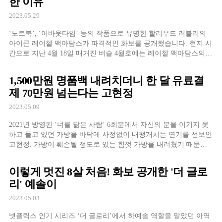
한 이유
야”라고 […]
2023.05.29
‘노트북’, ‘어바웃타임’ 등의 작품으로 유명한 할리우드 러블리의
아이콘 레이첼 맥아담스가 파격적인 화보를 공개했습니다. 현지 시
간으로 지난 4월 18일 매거진 버슬 4월호에는 레이첼 맥아담스의
뷔스티에 화보를 공개했는데요. 맥아담스는 겨드랑이를 제모하지
않은 채 드레스를 입은 모습을 공개했습니다. 이어 브라톱과 팬츠
1,500만원 명품백 내려치더니 한 달 유료결
위에 자켓만 입은 채 환하게 웃은 모습의 흑백 사진 역시 공개되었
제 70만원 넘는다는 고현정
는데요. 해당 사진에서 눈에 띄는 것은 맥아담스의 […]
2023.05.09
2021년 방영된 ‘너를 닮은 사람’ 6회분에서 자신의 분을 이기지 못
하고 들고 있던 가방을 바닥에 사정없이 내팽개치는 연기를 선보인
고현정. 가방이 훼손될 정도로 있는 힘껏 가방을 내려쳤기 때문에
해당 장면을 본 많은 시청자들은 당연히 촬영 소품일 것이라고 생
각했었는데요. 하지만 해당 제품은 1,500만 원대를 호가하는 명품
이렇게 멋진 8살 처음! 화보 공개한 '더 글로
에르메스의 백이었습니다. 또한 협찬을 받는다고 해도 훼손시킬 수
리' 예솔이
는 없는 것이 현실, […]
2023.05.03
넷플릭스 인기 시리즈 ‘더 글로리’에서 하예솔 역할을 맡았던 아역