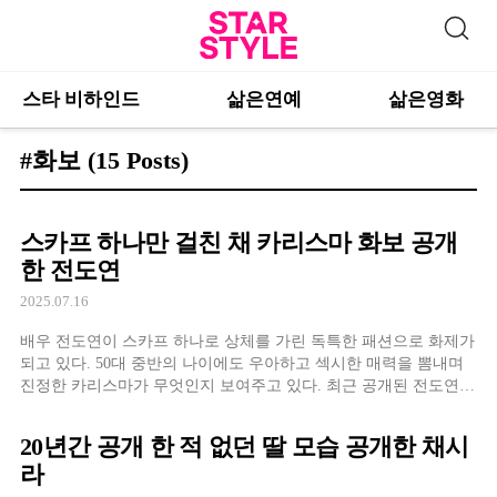
스타 비하인드
삶은연예
삶은영화
#화보
(15 Posts)
스카프 하나만 걸친 채 카리스마 화보 공개
한 전도연
2025.07.16
배우 전도연이 스카프 하나로 상체를 가린 독특한 패션으로 화제가
되고 있다. 50대 중반의 나이에도 우아하고 섹시한 매력을 뽐내며
진정한 카리스마가 무엇인지 보여주고 있다. 최근 공개된 전도연의
화보에서 그녀는 스카프 하나만으로 상체를 가린 과감한 스타일링
을 선보였다. 이는 단순한 노출이 아닌 세련된 패션 감각과 자신만
20년간 공개 한 적 없던 딸 모습 공개한 채시
의 독특한 매력을 표현하는 방식으로 해
라