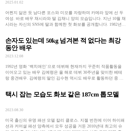
2025.01.02
어쩐지 닮은 듯 남다른 포스와 미모를 자랑하며 카메라 앞에 선 두
여성. 바로 배우 채시라와 딸 김채니 양의 모습입니다. 지난 10월 채
시라는 자신의 SNS에 딸과 함께한 첫 화보를 공개합니다. 1982년
학생중앙의 표지모델을 시작으로 1985년부터 배우로 활동을 이어
온 채시라. 하이틴 스타로 큰 인기를 끈 데 이어 성인 연기자가 된
손자도 있는데 50kg 넘겨본 적 없다는 최강
후 무려 3번의 연말
동안 배우
2023.12.08
1992년 영화 ‘백치애인’으로 데뷔해 현재까지 꾸준히 작품활동을
이어오고 있는 배우 김예령은 올 해로 데뷔 30주년을 맞이한 베테
랑 중견배우. 김예령의 딸인 김수현 역시도 배우로 활동하던 중 야
구선수 윤석민과 결혼해 슬하에 두 아들을 두고 있는데 첫번째 손
주가 태어나던 해 김예령의 나이 51세. 이른 나이에 할머니가 되었
택시 잡는 모습도 화보 같은 187cm 톱모델
지만 자기관리 끝판왕인 김예령은 올 해 58세로 두 손주를 둔 할머
니라는 사실이 […]
2023.08.30
미국 출신의 유명 패션 모델 칼리 클로스. 지젤 번천에 이어 하이패
션과 커머셜 패션 양측에서 모두 성공을 거둔 2010년대 최고의 슈