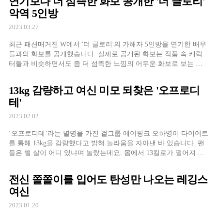
연기보다 더 섬뜩한 화보 공개한 '더 글로리'
있는데요. 덕분에 그간 작품에서는 보지 못했던 성숙하면서도 고혹
악역 5인방
미 넘치는 모습이 무척이나 색다르게 느껴지는 것도 사실입니다.
2000년 생인 노윤서는 […]
2023.03.27
최근 패션매거진 W에서 '더 글로리'의 가해자 5인방을 연기한 배우
들과의 화보를 공개했습니다. 실제로 공개된 화보는 작품 속 캐릭
터들과 비슷하면서도 좀 더 섬뜩한 느낌의 어두운 화보로 보는 이
들의 시선을 사로 잡습니다. W측은 SNS를 통해 "연진아, 오늘은 너
랑 네
13kg 감량하고 여신 미모 되찾은 '오프로디
테'
2023.02.02
‘오프로디테’라는 별명을 가진 걸그룹 에이핑크 오하영이 다이어트
를 통해 13kg을 감량했다고 밝혀 놀라움을 자아낸 바 있습니다. 팬
들은 뺄 살이 어디 있냐며 놀랐는데요. 몸에서 13킬로가 떨어져 나
갔어요 자신이 운영하는 유튜브 채널을 통해 직접 13kg을 감량했다
고 밝힌 오하영. 체력적인 부분에서 확실히 체감이 된다며, 예전에
전신 쫄쫄이를 입어도 탄성만 나오는 레깅스
는 안무 연습하면 가장 먼저 드러누웠었다고 고백하기도 했습니다.
여신
2021년 여름과 다음 겨울 2021년 9월에도 다이어트 […]
2023.01.20