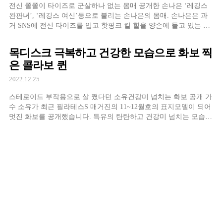
전신 쫄쫄이 타이즈로 군살하나 없는 몸매 공개한 손나은 ‘레깅스
완판녀’, ‘레깅스 여신’등으로 불리는 손나은의 몸매. 손나은은 과
거 SNS에 전신 타이즈를 입고 핫핑크 킬 힐을 양손에 들고 있는 사
진을 게시했는데요. 몸에 착 달라붙어 흔히 소화하기 힘든 전신 타
이즈를 입고도 부끄러움을 모르는 것 처럼 군살 없는 몸매를 드러
목디스크 극복하고 건강한 모습으로 화보 찍
냈습니다. 이는 글로벌 패션 브랜드 지미추의 화보 촬영 현장으로
은 콜라보 퀸
보이는데요. […]
2022.12.25
스테로이드 부작용으로 살 쪘다던 소유건강미 넘치는 화보 공개 가
수 소유가 최근 필라테스S 매거진의 11~12월호의 표지모델이 되어
멋진 화보를 공개했습니다. 특유의 탄탄하고 건강미 넘치는 모습이
도드라지는데요. 화보촬영과 함께 진행된 인터뷰에서 ‘요즘 친구들
이 서로 경쟁하듯 다이어트를 하는 것 같아 안타깝다, 아름다움에
대한 기준은 남이 아닌 자신이 돼야 한다는 것을 꼭 기억해야 한
다’며 당부를 전하기도 했습니다. 건강한 신체를 […]