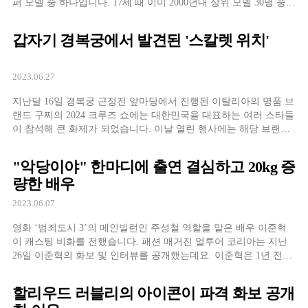
퍼 모델 중 하나입니다. 17세 때 이미 2000년대 상위 모델 30명 중
하나로 선정되는 것은 물론 빅토리아 시크릿의 엔젤로 활약한 바
있는 칼리 클로스. 지난 2019년까지 미국을 비롯한 40여개 국가의
갑자기 경복궁에서 발견된 '스칼렛 위치'
보그 커버에 등장하기도 했었지요. 디자이너들이 기피하는 […]
2023.06.27
지난달 16일 경복궁 근정전 앞마당에서 진행된 이탈리아의 명품 브
랜드 구찌의 2024 크루즈 쇼에는 대한민국을 대표하는 여러 스타들
이 참석해 큰 화제가 되었습니다. 이날 열린 행사에는 해당 브랜드
의 앰버서더인 이정재와 아이유, 뉴진스 하니를 비롯해 김혜수, 임
지연, 에스파의 윈터, 이수혁, 차준환 등의 스타들이 참석해 빛을 냈
"악당이야" 한마디에 출연 결심하고 20kg 증
습니다. 특히나 이날 참석한 스타들 중 가장 놀라운 인물이 있었으
량한 배우
니 바로 MCU에서 ‘스칼렛 […]
2023.06.07
영화 ‘범죄도시 3’의 메인빌런인 주성철 역할을 맡은 배우 이준혁
이 캐스팅 비화를 전했습니다. 패션 매거진 얼루어 코리아는 지난
26일 이준혁의 화보 및 인터뷰를 공개했는데요. 이준혁은 1년 전쯤
받은 전화 한 통 때문에 영화에 출연하게 되었다고 밝혔습니다. 전
화를 건 이는 바로 마동석, ‘범죄도시 2’가 개봉하기 전 이미 3편을
할리우드 러블리의 아이콘이 파격 화보 공개
계획 중이었던 그는 이준혁에게 전화해 맡을 배역에 대해 “악당이