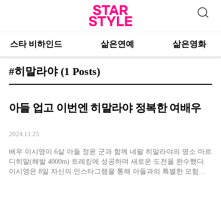
스타 비하인드
삶은연예
삶은영화
#히말라야
(1 Posts)
아들 업고 이번엔 히말라야 정복한 여배우
2024.11.25
배우 이시영이 6살 아들 정윤 군과 함께 네팔 히말라야의 명소 마르
디히말(해발 4000m) 트레킹에 성공하며 새로운 도전을 완수했다.
이시영은 8일 자신의 인스타그램을 통해 아들과의 특별한 모험을
담은 게시물을 공개했다. 일출 시각에 맞춰 정상에 오르겠다는 목
표로 새벽 3시부터 준비했지만, 쉐르파와 번갈아가며 아들을 업고
오르는 과정에서 속도가 나지 않아