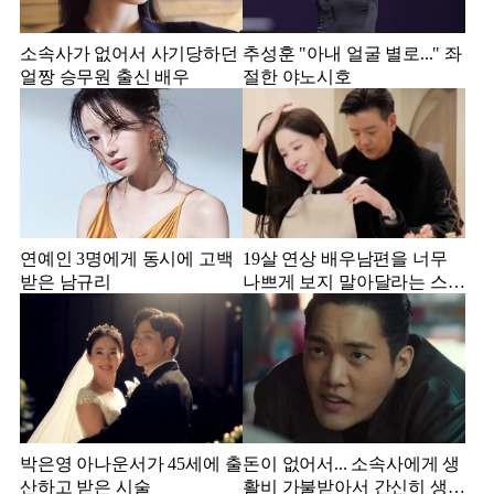
소속사가 없어서 사기당하던
추성훈 "아내 얼굴 별로..." 좌
얼짱 승무원 출신 배우
절한 야노시호
연예인 3명에게 동시에 고백
19살 연상 배우남편을 너무
받은 남규리
나쁘게 보지 말아달라는 스타
강사 아내
박은영 아나운서가 45세에 출
돈이 없어서... 소속사에게 생
산하고 받은 시술
활비 가불받아서 간신히 생활