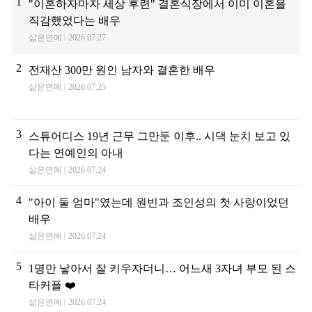
1
"이혼하자마자 세상 후련" 결혼식장에서 이미 이혼을
직감했었다는 배우
삶은연예
2026.07.27
2
전재산 300만 원인 남자와 결혼한 배우
삶은연예
2026.07.25
3
스튜어디스 19년 근무 그만둔 이후.. 시댁 눈치 보고 있
다는 연예인의 아내
삶은연예
2026.07.24
4
"아이 둘 엄마"였는데 원빈과 조인성의 첫 사랑이었던
배우
삶은연예
2026.07.24
5
1명만 낳아서 잘 키우자더니… 어느새 3자녀 부모 된 스
타커플 ❤️
삶은연예
2026.07.24