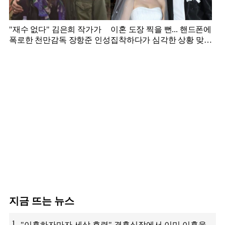
"재수 없다" 김은희 작가가
이혼 도장 찍을 뻔... 핸드폰에
폭로한 천만감독 장항준 인성
집착하다가 심각한 상황 맞은
김영광
지금 뜨는 뉴스
1
"이혼하자마자 세상 후련" 결혼식장에서 이미 이혼을