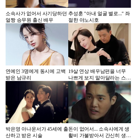
소속사가 없어서 사기당하던
추성훈 "아내 얼굴 별로..." 좌
얼짱 승무원 출신 배우
절한 야노시호
연예인 3명에게 동시에 고백
19살 연상 배우남편을 너무
받은 남규리
나쁘게 보지 말아달라는 스타
강사 아내
박은영 아나운서가 45세에 출
돈이 없어서... 소속사에게 생
산하고 받은 시술
활비 가불받아서 간신히 생활