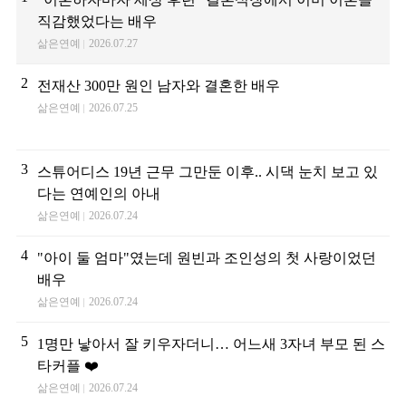
직감했었다는 배우
삶은연예
2026.07.27
2
전재산 300만 원인 남자와 결혼한 배우
삶은연예
2026.07.25
3
스튜어디스 19년 근무 그만둔 이후.. 시댁 눈치 보고 있
다는 연예인의 아내
삶은연예
2026.07.24
4
"아이 둘 엄마"였는데 원빈과 조인성의 첫 사랑이었던
배우
삶은연예
2026.07.24
5
1명만 낳아서 잘 키우자더니… 어느새 3자녀 부모 된 스
타커플 ❤️
삶은연예
2026.07.24