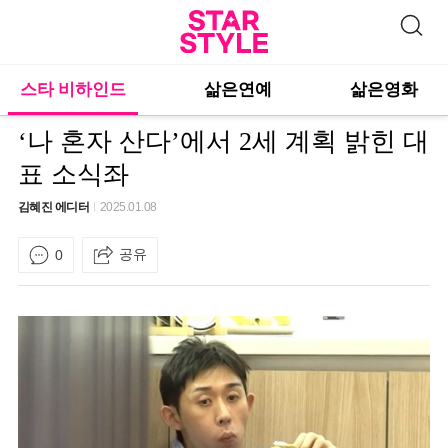
스타 비하인드
삶은연예
삶은영화
‘나 혼자 산다’에서 2세 계획 밝힌 대
표 소식좌
김혜진 에디터
2025.01.08
공유
0