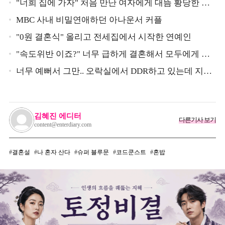
"너희 집에 가자" 처음 만난 여자에게 대뜸 황당한 요
구 했다는 MBC 아나운서
MBC 사내 비밀연애하던 아나운서 커플
"0원 결혼식" 올리고 전세집에서 시작한 연예인
"속도위반 이죠?" 너무 급하게 결혼해서 모두에게 의
심 받았던 스타
너무 예뻐서 그만.. 오락실에서 DDR하고 있는데 지나
가던 이상민이 캐스팅했다는 연예인
김혜진 에디터
다른기사 보기
content@enterdiary.com
결혼설
나 혼자 산다
슈퍼 블루문
코드쿤스트
혼밥