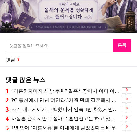
등록
댓글
0
댓글 많은 뉴스
1
0
“이혼하자마자 세상 후련” 결혼식장에서 이미 이혼을 직감했었다는 배우
2
0
PC 통신에서 만난 여인과 3개월 만에 결혼해서 잘 살고 있는 배우
3
0
자기 매니저에게 고백했다가 연속 3번 차였지만… 결국 결혼에 성공한 배우
4
0
사실혼 관계지만… 절대로 혼인신고는 하고 있지 않다는 배우
5
0
1년 만에 ‘이혼서류’를 아내에게 받았었다는 배우