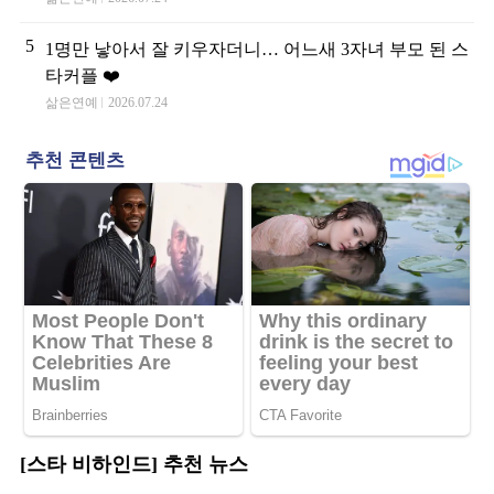
5
1명만 낳아서 잘 키우자더니… 어느새 3자녀 부모 된 스
타커플 ❤️
삶은연예
2026.07.24
[스타 비하인드] 추천 뉴스