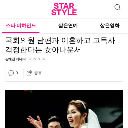
스타 비하인드
삶은연예
삶은영화
국회의원 남편과 이혼하고 고독사
걱정한다는 女아나운서
김혜진 에디터
2025.01.14
공유
0