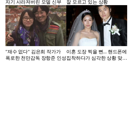
자기 사라져버린 모델 신부
잘 모르고 있는 상황
"재수 없다" 김은희 작가가
이혼 도장 찍을 뻔... 핸드폰에
폭로한 천만감독 장항준 인성
집착하다가 심각한 상황 맞은
김영광