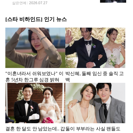
삶은연예
2026.07.27
[스타 비하인드] 인기 뉴스
"이혼녀라서 쉬워보였나" 이
박신혜, 둘째 임신 중 솔직 고
혼 5년차 한그루 심경 밝혀
백
결혼 한 달도 안 남았는데.. 갑
둘이 부부라는 사실 팬들도