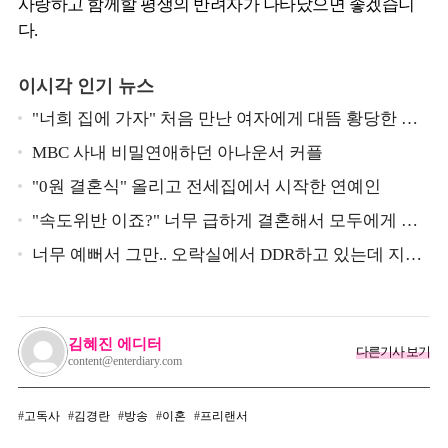
사랑하고 함께할 평생의 반려자가 나타났으면 좋겠습니
다.
이시각 인기 뉴스
"너희 집에 가자" 처음 만난 여자에게 대뜸 황당한 요
구 했다는 MBC 아나운서
MBC 사내 비밀연애하던 아나운서 커플
"0원 결혼식" 올리고 전세집에서 시작한 연예인
"속도위반 이죠?" 너무 급하게 결혼해서 모두에게 의
심 받았던 스타
너무 예뻐서 그만.. 오락실에서 DDR하고 있는데 지나
가던 이상민이 캐스팅했다는 연예인
김혜진 에디터
다른기사 보기
content@enterdiary.com
고독사
김경란
방송
이혼
프리랜서