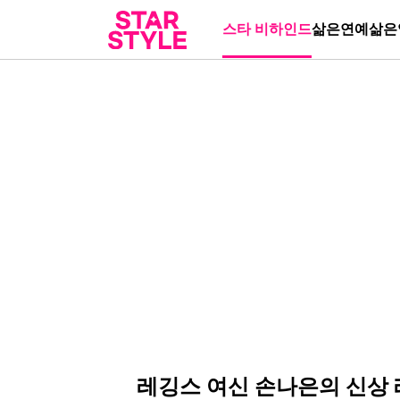
스타 비하인드
삶은연예
삶은
레깅스 여신 손나은의 신상