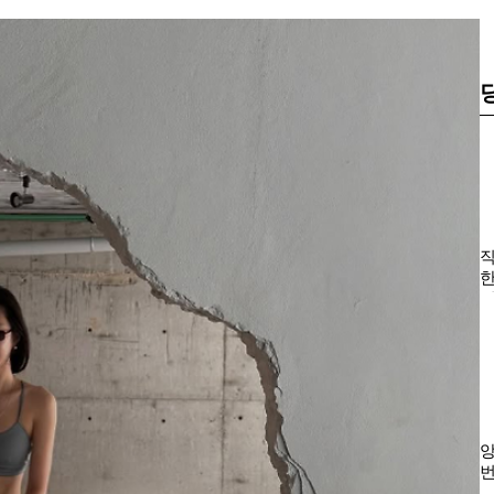
직
한
인
앙
번
급