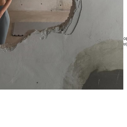
여
비
시