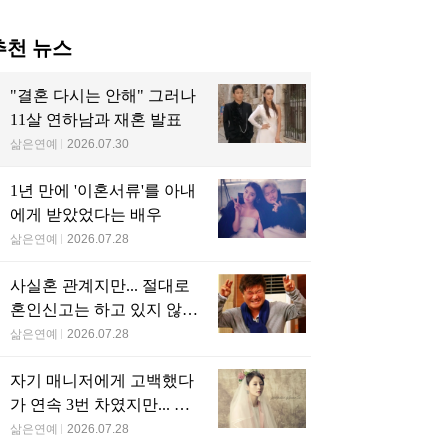
추천 뉴스
"결혼 다시는 안해" 그러나
11살 연하남과 재혼 발표
삶은연예
2026.07.30
1년 만에 '이혼서류'를 아내
에게 받았었다는 배우
삶은연예
2026.07.28
사실혼 관계지만... 절대로
혼인신고는 하고 있지 않다
는 배우
삶은연예
2026.07.28
자기 매니저에게 고백했다
가 연속 3번 차였지만... 결
국 결혼에 성공한 배우
삶은연예
2026.07.28