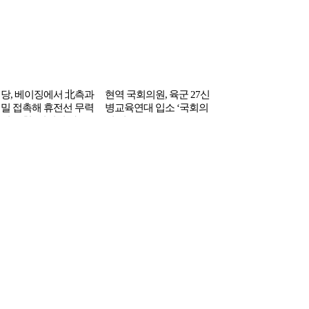
당, 베이징에서 北측과
현역 국회의원, 육군 27신
밀 접촉해 휴전선 무력
병교육연대 입소 ‘국회의
위 요청 ‘정치권 파문’
원 최초’