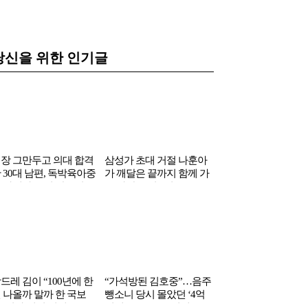
당신을 위한 인기글
장 그만두고 의대 합격
삼성가 초대 거절 나훈아
아이돌, MC로 성공
 30대 남편, 독박육아중
가 깨달은 끝까지 함께 가
던 연예인…조용히 
 아내가 보인 반응이…
는 사람 조건 1위
도박하다 전재산 탕
드레 김이 “100년에 한
“가석방된 김호중”…음주
 나올까 말까 한 국보
뺑소니 당시 몰았던 ‘4억
”이라 했던 여배우
원대’ 고급 SUV 정체