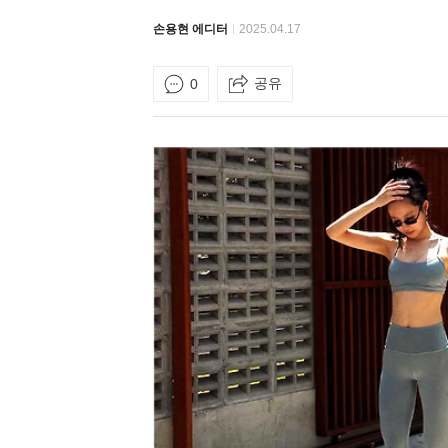
손용현 에디터
2025.04.17
공유
0