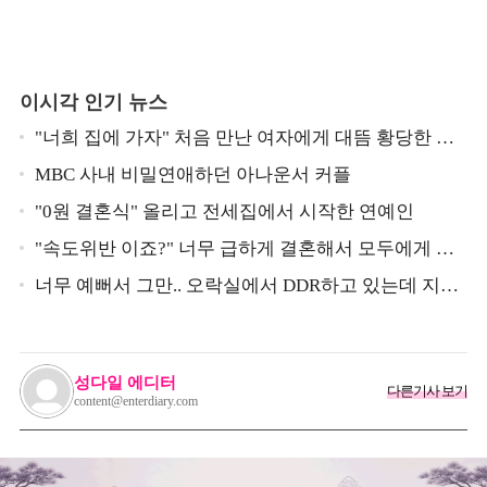
이시각 인기 뉴스
"너희 집에 가자" 처음 만난 여자에게 대뜸 황당한 요
구 했다는 MBC 아나운서
MBC 사내 비밀연애하던 아나운서 커플
"0원 결혼식" 올리고 전세집에서 시작한 연예인
"속도위반 이죠?" 너무 급하게 결혼해서 모두에게 의
심 받았던 스타
너무 예뻐서 그만.. 오락실에서 DDR하고 있는데 지나
가던 이상민이 캐스팅했다는 연예인
성다일 에디터
다른기사 보기
content@enterdiary.com