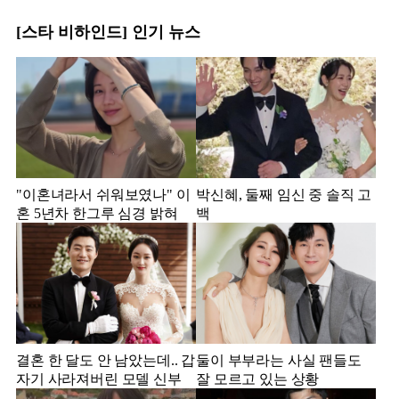
[스타 비하인드] 인기 뉴스
"이혼녀라서 쉬워보였나" 이
박신혜, 둘째 임신 중 솔직 고
혼 5년차 한그루 심경 밝혀
백
결혼 한 달도 안 남았는데.. 갑
둘이 부부라는 사실 팬들도
자기 사라져버린 모델 신부
잘 모르고 있는 상황