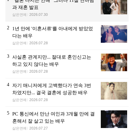
"결혼 다시는 안해" 그러나 11살 연하남
과 재혼 발표
삶은연예
2026.07.30
2
1년 만에 '이혼서류'를 아내에게 받았었
다는 배우
삶은연예
2026.07.28
3
사실혼 관계지만... 절대로 혼인신고는
하고 있지 않다는 배우
삶은연예
2026.07.28
4
자기 매니저에게 고백했다가 연속 3번
차였지만... 결국 결혼에 성공한 배우
삶은연예
2026.07.28
5
PC 통신에서 만난 여인과 3개월 만에 결
혼해서 잘 살고 있는 배우
삶은연예
2026.07.27