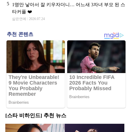
5
1명만 낳아서 잘 키우자더니… 어느새 3자녀 부모 된 스
타커플 ❤️
삶은연예
2026.07.24
[스타 비하인드] 추천 뉴스