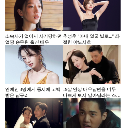
소속사가 없어서 사기당하던
추성훈 "아내 얼굴 별로..." 좌
얼짱 승무원 출신 배우
절한 야노시호
연예인 3명에게 동시에 고백
19살 연상 배우남편을 너무
받은 남규리
나쁘게 보지 말아달라는 스타
강사 아내