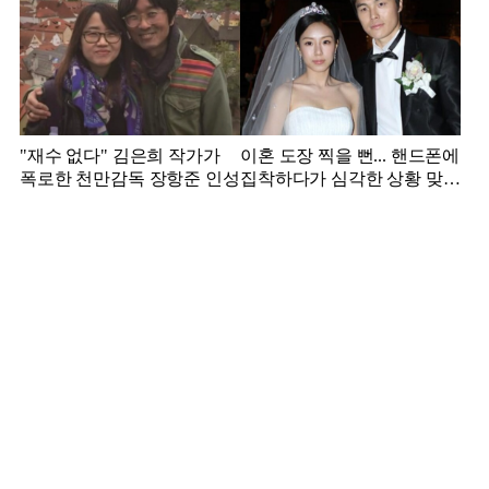
"재수 없다" 김은희 작가가
이혼 도장 찍을 뻔... 핸드폰에
폭로한 천만감독 장항준 인성
집착하다가 심각한 상황 맞은
김영광