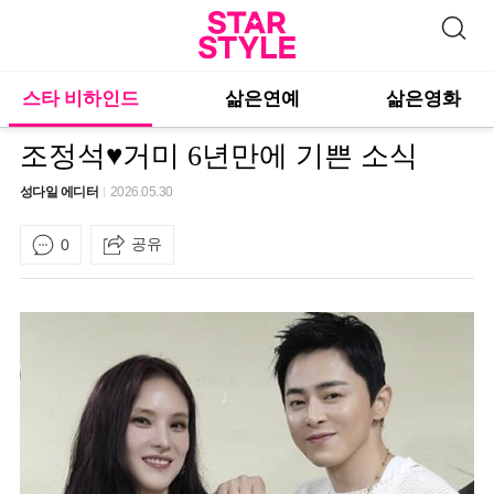
스타 비하인드
삶은연예
삶은영화
조정석♥거미 6년만에 기쁜 소식
성다일 에디터
2026.05.30
공유
0