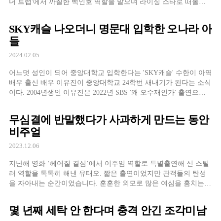
더 트랩'에서 까칠한 백인호 역할을 맡으며 라이징 스타로 떠올랐
다. 1993년생으로 유승호, 박보검 등의 배우들과 동갑인 그. 제작보
고회 당시 '리멤버', '응답하라 1988'에서 활약한 두 배우들보다 자신
SKY캐슬 나오더니 명문대 입학한 오나라 아
이 더 나은 점이
들
2024.02.05
어느덧 성인이 되어 중앙대학교 입학한다는 'SKY캐슬' 수한이 아역
배우 출신 배우 이유진이 중앙대학교 24학번 새내기가 된다는 소식
이다. 2004년생인 이유진은 2022년 SBS '왜 오수재인가' 출연으로
대입을 1년 미뤘으며, 한 해 늦게 대학에 입
무심결에 반말했다가 사과하게 만드는 동안
비주얼
2023.12.06
지난해 영화 ‘헤어질 결심’에서 이주임 역할로 특별출연해 신 스틸
러 역할을 톡톡히 해낸 유태오. 짧은 출연이었지만 관객들의 탄성
을 자아내는 순간이었습니다. 훈훈한 외모로 많은 여심을 훔치는
그, 81년 생으로 40대이지만 상당한 동안외모를 자랑하기도 합니
다. 2020년 ‘런닝맨’ 출연 당시, 자신보다 당연히 어릴 줄 알고 무심
몇 년째 세탁 안 한다며 충격 안긴 조각미남
결에 반말한 양세찬이 유태오가 마흔이라는 사실을 밝히자 급당황