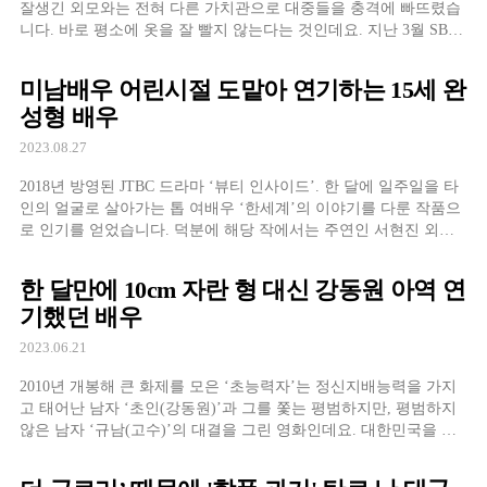
잘생긴 외모와는 전혀 다른 가치관으로 대중들을 충격에 빠뜨렸습
니다. 바로 평소에 옷을 잘 빨지 않는다는 것인데요. 지난 3월 SBS
예능 프로그램 '미운 우리 새끼'에 출연했던 김지훈은 옷
미남배우 어린시절 도맡아 연기하는 15세 완
성형 배우
2023.08.27
2018년 방영된 JTBC 드라마 ‘뷰티 인사이드’. 한 달에 일주일을 타
인의 얼굴로 살아가는 톱 여배우 ‘한세계’의 이야기를 다룬 작품으
로 인기를 얻었습니다. 덕분에 해당 작에서는 주연인 서현진 외에
도 여러 배우들이 ‘한세계’를 연기했는데, 특히나 8-9회차에서 ‘한
세계’를 연기한 2009년생의 배우 문우진의 훈훈한 외모와 연기가
한 달만에 10cm 자란 형 대신 강동원 아역 연
큰 화제가 되기도 했죠. 당시 문우진은 10살 밖에 되지 않았지만, 마
기했던 배우
치 모습만 바뀐 서현진의 모습인 […]
2023.06.21
2010년 개봉해 큰 화제를 모은 ‘초능력자’는 정신지배능력을 가지
고 태어난 남자 ‘초인(강동원)’과 그를 쫓는 평범하지만, 평범하지
않은 남자 ‘규남(고수)’의 대결을 그린 영화인데요. 대한민국을 대
표하는 두 미남배우인 고수와 강동원이 만난 작품인데다가, 강동원
이 처음으로 악역 연기를 펼쳤으며, 현재는 충무로를 대표하는 여