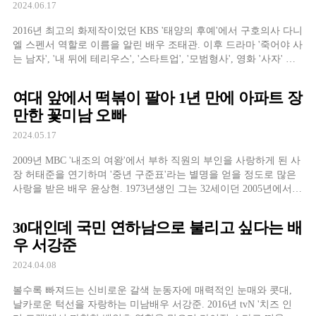
2024.06.17
2016년 최고의 화제작이었던 KBS '태양의 후예'에서 구호의사 다니
엘 스펜서 역할로 이름을 알린 배우 조태관. 이후 드라마 '죽어야 사
는 남자', '내 뒤에 테리우스', '스타트업', '모범형사', 영화 '사자' 등
에서 외국인 캐릭터 역할을 맡았던 그는 실제로 캐나다 국적이라
탁월한 영어 실력을 자랑하는 것은 물론 진한 마스크 덕분에 혼혈
여대 앞에서 떡볶이 팔아 1년 만에 아파트 장
로 오해받곤 한
만한 꽃미남 오빠
2024.05.17
2009년 MBC '내조의 여왕'에서 부하 직원의 부인을 사랑하게 된 사
장 허태준을 연기하며 '중년 구준표'라는 별명을 얻을 정도로 많은
사랑을 받은 배우 윤상현. 1973년생인 그는 32세이던 2005년에서야
뒤늦게 연예계에 데뷔했는데, 사실 배우가 되기 전에 분식집과 옷
가게 등을 운영했다. 특히나 분식집으로는 어마어마한 매출을 달성
30대인데 국민 연하남으로 불리고 싶다는 배
하게 되는데, 이는
우 서강준
2024.04.08
볼수록 빠져드는 신비로운 갈색 눈동자에 매력적인 눈매와 콧대,
날카로운 턱선을 자랑하는 미남배우 서강준. 2016년 tvN '치즈 인