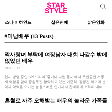
스타 비하인드
삶은연예
삶은영화
#미남배우
(13 Posts)
짝사랑녀 부탁에 여장남자 대회 나갈수 밖에
없었던 배우
2024.11.12
현재 방영 중인 tvN 드라마 '좋거나 나쁜 동재'에서 주인공인 서동
재 역할을 맡아 종횡무진 활약하고 있는 이준혁. 잘생긴 외모에 선
역과 악역을 오가는 능청스러운 연기까지 완벽하게 소화해 내며 호
평을 받고 있다. 이준혁은 작품 속에서 자신이 연기하는 캐릭터들
과는 달리 실제로는 무척 순하고 수줍음이 많은 편인 것으로 유명
혼혈로 자주 오해받는 배우의 놀라운 가족들
하다. 그런 그의 성격을 엿볼 수 있는