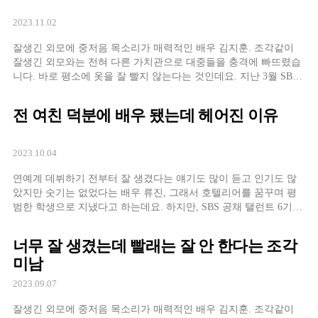
하며 사과하는 모습을 보이기도 했는데요. 이런 81년생은 […]
2023.11.02
잘생긴 외모에 중저음 목소리가 매력적인 배우 김지훈. 조각같이
잘생긴 외모와는 전혀 다른 가치관으로 대중들을 충격에 빠뜨렸습
니다. 바로 평소에 옷을 잘 빨지 않는다는 것인데요. 지난 3월 SBS
예능 프로그램 ‘미운 우리 새끼’에 출연했던 김지훈은 옷을 사고 한
번도 안 빤 옷이 매우 많다는 사실을 밝혔습니다. 옷과 패션을 좋아
전 여친 덕분에 배우 됐는데 헤어진 이유
한다는 김지훈. 아무래도 세탁을 하면 옷이 좀 망가지기 때문에
[…]
2023.10.04
연예계 데뷔하기 전부터 잘 생겼다는 얘기도 많이 듣고 인기도 많
았지만 숫기는 없었다는 배우 류진, 그래서 호텔리어를 꿈꾸며 평
범한 학생으로 지냈다고 하는데요. 하지만, SBS 공채 탤런트 6기에
합격하며 배우로 활동을 시작하게 됩니다. 이 숫기 없는 잘생긴 학
생은 어쩌다 배우가 됐느냐, 바로 당시 만나던 여자친구 덕분이었
너무 잘 생겼는데 빨래는 잘 안 한다는 조각
습니다. 아나운서 지망생이었던 그의 여자친구, SBS 본사에 갔다가
미남
옆에서 탤런트 공채 접수도 […]
2023.09.07
잘생긴 외모에 중저음 목소리가 매력적인 배우 김지훈. 조각같이