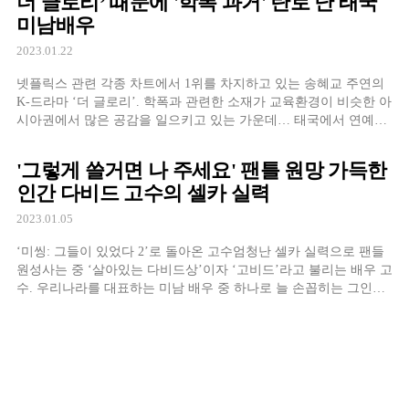
더 글로리’ 때문에 '학폭 과거' 탄로 난 태국
배우로 떠오른 정은채의 영화 데뷔작기도 합니다. 해당작에서 강동
미남배우
원이 맡은 ‘초인’의 아역을 맡은 배우, 강동원과 무척 닮은 외모로
영화를 […]
2023.01.22
넷플릭스 관련 각종 차트에서 1위를 차지하고 있는 송혜교 주연의
K-드라마 ‘더 글로리’. 학폭과 관련한 소재가 교육환경이 비슷한 아
시아권에서 많은 공감을 일으키고 있는 가운데… 태국에서 연예인
‘학폭’ 관련 미투가 이어지고 있다. 드라마를 보다가 자신의 학창시
절을 돌아보게 된 네티즌들이 SNS에서 # The Glory Thai라는 해시
'그렇게 쓸거면 나 주세요' 팬틀 원망 가득한
태그로 다양한 경험담을 쏟아내고 있는가운데, 일부 유명 연예인들
인간 다비드 고수의 셀카 실력
의 실명이 거론되기 시작했다. 특히 이병헌 […]
2023.01.05
‘미씽: 그들이 있었다 2’로 돌아온 고수엄청난 셀카 실력으로 팬들
원성사는 중 ‘살아있는 다비드상’이자 ‘고비드’라고 불리는 배우 고
수. 우리나라를 대표하는 미남 배우 중 하나로 늘 손꼽히는 그인데
요. 최근 ‘미씽: 그들이 있었다 2’로 다시 돌아온 그는 1화에서 보이
스피싱범을 잡아 SNS에서 화제가 되며 ‘보이스피싱범 잡은 장발의
조각상’으로 등극하는 현실 개그가 연출돼 깨알같은 재미를 선사하
기도 했습니다. 최근 자신의 SNS를 […]