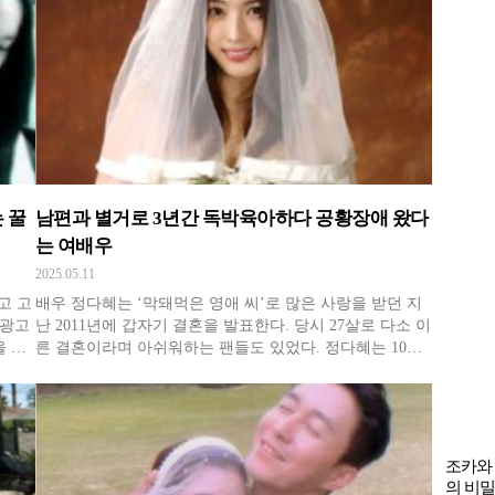
가 남자로
 꿀
남편과 별거로 3년간 독박육아하다 공황장애 왔다
는 여배우
2025.05.11
고 고
배우 정다혜는 ‘막돼먹은 영애 씨’로 많은 사랑을 받던 지
 광고
난 2011년에 갑자기 결혼을 발표한다. 당시 27살로 다소 이
을 알
른 결혼이라며 아쉬워하는 팬들도 있었다. 정다혜는 10살
목받
연상인 남자친구가 ‘노총각’이 되는 게 싫어서 서두르다
올랐던
보니 결혼을 서두르게 되었다고 밝혔다. ‘비’의 나쁜 남자
는 괴
MV, 영화 ‘늑대의 유혹’, MBC 드라마 ‘파스타’ 등 2000