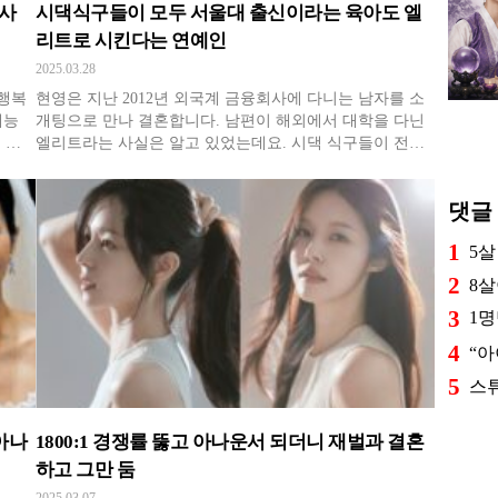
의사
시댁식구들이 모두 서울대 출신이라는 육아도 엘
리트로 시킨다는 연예인
2025.03.28
 행복
현영은 지난 2012년 외국계 금융회사에 다니는 남자를 소
개팅으로 만나 결혼합니다. 남편이 해외에서 대학을 다닌
 한
엘리트라는 사실은 알고 있었는데요. 시댁 식구들이 전부
없는
서울대 그런데 시댁식구들의 학벌도 장난이 아니었습니
람은
다. 우선 시부모님이 서울대 캠퍼스 커플이었습니다. 그리
댓글
친밀
고 작은 아버지들도 모두 서울대 출신인이었지요. 할아버
지는 대학 총장을 지내셨다고 합
1
2
3
4
5
아나
1800:1 경쟁률 뚫고 아나운서 되더니 재벌과 결혼
하고 그만 둠