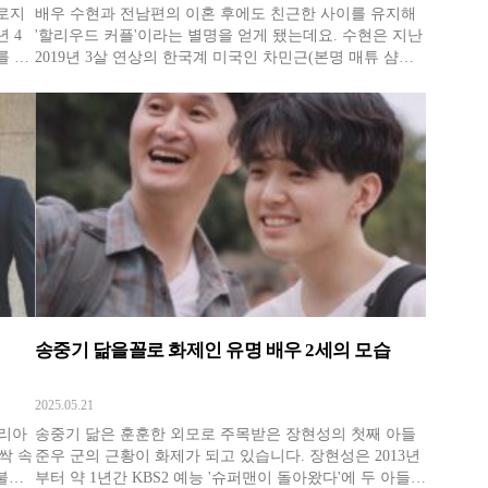
오로지
배우 수현과 전남편의 이혼 후에도 친근한 사이를 유지해
 4
'할리우드 커플'이라는 별명을 얻게 됐는데요. 수현은 지난
를 두
2019년 3살 연상의 한국계 미국인 차민근(본명 매튜 샴파
카페에
인) 전 위워크(WeWork) 대표와 결혼식을 올렸습니다. 수현
력적
은 남편과의 관계에 대해 "우린 잘 안 싸운다. 남편은 힘들
로 발
고 기분 나쁜 일이 있어도 일찍 잔다"면서 평화로운 결혼
생활을
송중기 닮을꼴로 화제인 유명 배우 2세의 모습
2025.05.21
코리아
송중기 닮은 훈훈한 외모로 주목받은 장현성의 첫째 아들
싹 속
준우 군의 근황이 화제가 되고 있습니다. 장현성은 2013년
 불리
부터 약 1년간 KBS2 예능 '슈퍼맨이 돌아왔다'에 두 아들