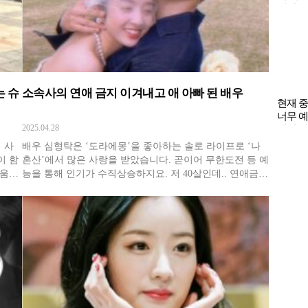
조카와
는 슈
소속사의 연애 금지 이겨내고 애 아빠 된 배우
의 비
결말
2025.04.28
 사
배우 심형탁은 ‘도라에몽’을 좋아하는 솔로 라이프로 ‘나
이 함
혼산’에서 많은 사랑을 받았습니다. 곧이어 무한도전 등 예
러움을
능을 통해 인기가 수직상승하지요. 저 40살인데.. 연애금지
우연히
라고요? 그 무렵 소속사에서 혹시 인기에 영향을 줄까 봐
됩니
연애를 금지시킵니다. 세상에 마흔이 다 되어가는 심형탁
현재 
은 초
에게는 치명적인 조건이었습니다. 그러나 10년 넘게 무명
너무 예
기간을 같이 해준 회
녀된 