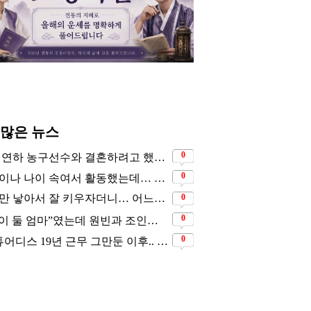
 많은 뉴스
0
5살 연하 농구선수와 결혼하려고 했는데… 시어머니의 결혼반대에 부딛혔던 아이돌
0
8살이나 나이 속여서 활동했는데… 너무 동안이라서 아무도 의심 안 했다는 배우
0
1명만 낳아서 잘 키우자더니… 어느새 3자녀 부모 된 스타커플 ❤️
0
“아이 둘 엄마”였는데 원빈과 조인성의 첫 사랑이었던 배우
0
스튜어디스 19년 근무 그만둔 이후.. 시댁 눈치 보고 있다는 연예인의 아내