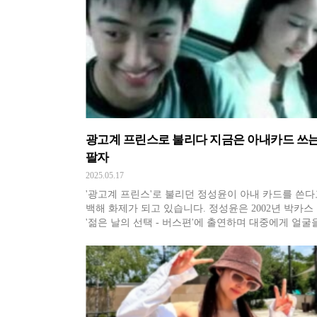
로 늘 재혼에 대해 생각
광고계 프린스로 불리다 지금은 아내카드 쓰는
팔자
2025.05.17
'광고계 프린스'로 불리던 정성윤이 아내 카드를 쓴다
백해 화제가 되고 있습니다. 정성윤은 2002년 박카스
'젊은 날의 선택 - 버스편'에 출연하며 대중에게 얼굴
렸는데요. 한가인 옆자리에 앉은 훈훈한 청년으로 주
았죠. '박카스 청년'이라는 별명을 얻으며 스타덤에 
정성윤은 드라마 '일지매' '오늘만 같아라', 영화 '미녀
로워'