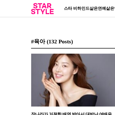
스타 비하인드
삶은연예
삶은
#육아
(132 Posts)
장나라가 거절한 배역 받아서 대박난 여배우