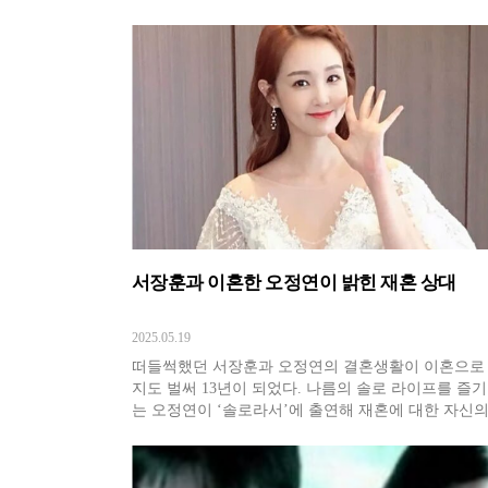
며 단숨에 스타덤에 올랐는데요. 이기적이고 찌질한 
배지만, 미워할 수만은 없는 감초역할로 명품 조연 배
열에 올랐죠. '국민 악역'으로 떠오른 그의 인생도 주
았습니다. 최대훈은
서장훈과 이혼한 오정연이 밝힌 재혼 상대
2025.05.19
떠들썩했던 서장훈과 오정연의 결혼생활이 이혼으로
지도 벌써 13년이 되었다. 나름의 솔로 라이프를 즐기
는 오정연이 ‘솔로라서’에 출연해 재혼에 대한 자신의
각을 이야기했다. 아나운서 선배이자 이혼-재혼 선배
성경은 지금의 남편이 자기 인생 최고의 남자라고 말
부러움을 샀다. 오정연 역시 솔로 라이프를 즐기는 