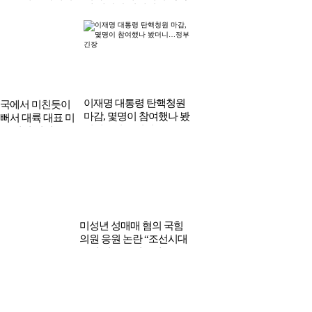
1
/
2
 사랑에 빠진 남편
여친이 대학 못가면 헤어
김수현, ‘가세연’ 리스크
밀을 알게된 아내의
지자는 말에 군대서 독학
극복했나 했더니…100억
해 대학간 연예인
원 내야 할수도 ‘시한폭탄’
중국에서 미친듯이
이재명 대통령 탄핵청원
뻐서 대륙 대표 미
마감, 몇명이 참여했나 봤
한국 신인 여배우
더니…정부 긴장