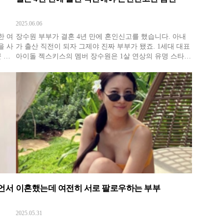
2025.06.06
한 여
장수원 부부가 결혼 4년 만에 혼인신고를 했습니다. 아내
을 사
가 출산 직전이 되자 그제야 진짜 부부가 됐죠. 1세대 대표
 대
아이돌 젝스키스의 멤버 장수원은 1살 연상의 유명 스타일
정 등
리스트 지상은과 2021년 결혼했습니다. 지상은은 과거 서
회를
태지, 싸이, 베이비복스 등 유명 가수를 담당했고, 현재는
의
정경호, 지창욱, 김재욱 등 여러 배우의 스타일링을 책임지
고 있죠. 두
루언서
이혼했는데 여전히 서로 팔로우하는 부부
2025.05.31