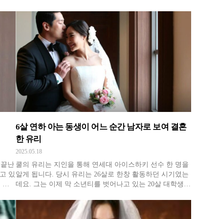
소인
준우, 준서 군과 함께 출연했는데요. 당시 장현성은 '목이
우 반
버섯'으로 미역국을 만들며 현실적인 육아기를 통해 많은
목받
사랑을 받았죠. 장남 준우는 차분한 성격으로 큰오빠미를
드러냈고,
6살 연하 아는 동생이 어느 순간 남자로 보여 결혼
한 유리
2025.05.18
 끝난
쿨의 유리는 지인을 통해 연세대 아이스하키 선수 한 명을
고 있
알게 됩니다. 당시 유리는 26살로 한창 활동하던 시기였는
 생
데요. 그는 이제 막 소년티를 벗어나고 있는 20살 대학생이
인 김
었지요. 어느새 세월이 10년이나 흐른 후였습니다, 유리는
하며
공연 때문에 미국에 가게 되는데요. 거기에서 프로골퍼 겸
한편으
사업가가 된 그를 다시 만나게 됩니다. 그리고 처음으로 그