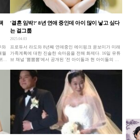
미성년
의원 응
택
'결혼 임박?' 8년 연애 중인데 아이 많이 낳고 싶다
10살 
는 걸그룹
2025.04.03
주와
프로듀서 라도와 8년째 연애중인 에이핑크 윤보미가 미래
개월
가족계획에 대한 진솔한 속마음을 전해 화제다. 16일 유튜
귀는
브 채널 '뽐뽐뽐'에서 공개된 '전 아이돌과 현 아이돌의 마
느라고
라맛 수다' 편에서 윤보미는 전 포미닛 멤버이자 현재 배우
됩니
로 활동 중인 권소현과 함께 출산과 육아에 대한 깊이 있는
 예
대화를 나눴다. 대화는 권소현이 최근 영화 '딜리버리'에서
맡은 임산부