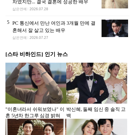
차였지만... 결국 결혼에 성공한 배우
삶은연예
2026.07.28
5
PC 통신에서 만난 여인과 3개월 만에 결
혼해서 잘 살고 있는 배우
삶은연예
2026.07.27
[스타 비하인드] 인기 뉴스
"이혼녀라서 쉬워보였나" 이
박신혜, 둘째 임신 중 솔직 고
혼 5년차 한그루 심경 밝혀
백