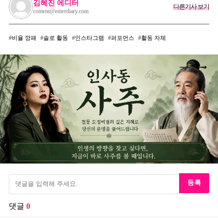
김혜진 에디터
다른기사 보기
content@enterdiary.com
비율 깡패
솔로 활동
인스타그램
퍼포먼스
활동 자체
등록
댓글
0