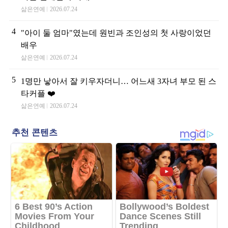
삶은연예
2026.07.24
4
"아이 둘 엄마"였는데 원빈과 조인성의 첫 사랑이었던
배우
삶은연예
2026.07.24
5
1명만 낳아서 잘 키우자더니… 어느새 3자녀 부모 된 스
타커플 ❤️
삶은연예
2026.07.24