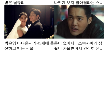
받은 남규리
나쁘게 보지 말아달라는 스타
강사 아내
박은영 아나운서가 45세에 출
돈이 없어서... 소속사에게 생
산하고 받은 시술
활비 가불받아서 간신히 생활
하던 배우 근황