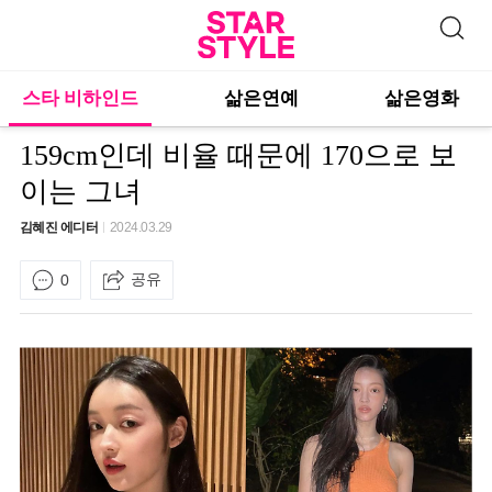
스타 비하인드
삶은연예
삶은영화
159cm인데 비율 때문에 170으로 보
이는 그녀
김혜진 에디터
2024.03.29
공유
0