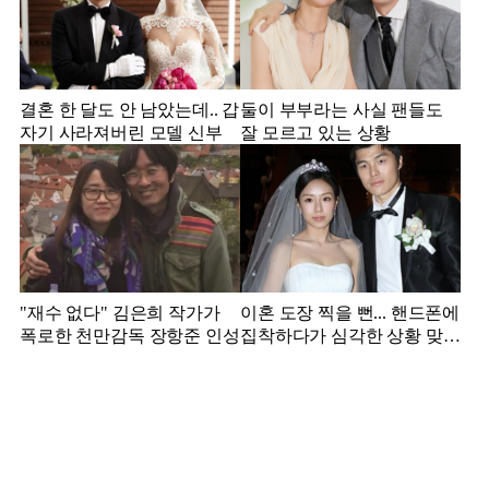
결혼 한 달도 안 남았는데.. 갑
둘이 부부라는 사실 팬들도
자기 사라져버린 모델 신부
잘 모르고 있는 상황
"재수 없다" 김은희 작가가
이혼 도장 찍을 뻔... 핸드폰에
폭로한 천만감독 장항준 인성
집착하다가 심각한 상황 맞은
김영광