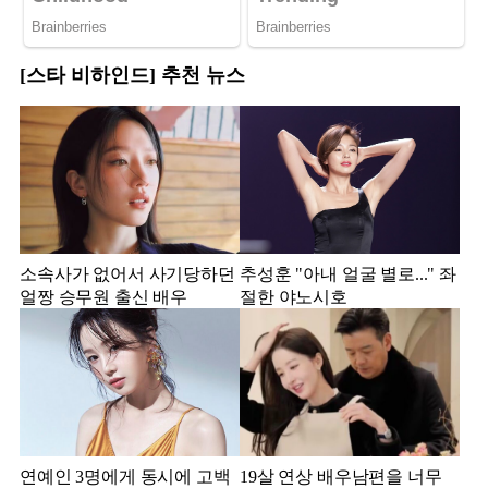
[스타 비하인드] 추천 뉴스
소속사가 없어서 사기당하던
추성훈 "아내 얼굴 별로..." 좌
얼짱 승무원 출신 배우
절한 야노시호
연예인 3명에게 동시에 고백
19살 연상 배우남편을 너무