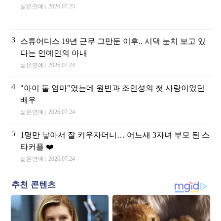
삶은연예
2026.07.25
3
스튜어디스 19년 근무 그만둔 이후.. 시댁 눈치 보고 있
다는 연예인의 아내
삶은연예
2026.07.24
4
"아이 둘 엄마"였는데 원빈과 조인성의 첫 사랑이었던
배우
삶은연예
2026.07.24
5
1명만 낳아서 잘 키우자더니… 어느새 3자녀 부모 된 스
타커플 ❤️
삶은연예
2026.07.24