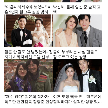
"이혼녀라서 쉬워보였나" 이
박신혜, 둘째 임신 중 솔직 고
혼 5년차 한그루 심경 밝혀
백
결혼 한 달도 안 남았는데.. 갑
둘이 부부라는 사실 팬들도
자기 사라져버린 모델 신부
잘 모르고 있는 상황
"재수 없다" 김은희 작가가
이혼 도장 찍을 뻔... 핸드폰에
폭로한 천만감독 장항준 인성
집착하다가 심각한 상황 맞은
김영광