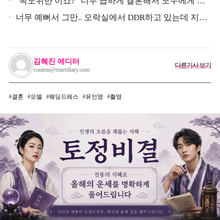
"속도위반 이죠?" 너무 급하게 결혼해서 모두에게 의
심 받았던 스타
너무 예뻐서 그만.. 오락실에서 DDR하고 있는데 지나
가던 이상민이 캐스팅했다는 연예인
김혜진 에디터
다른기사 보기
content@enterdiary.com
결혼
모델
웨딩드레스
유인영
촬영