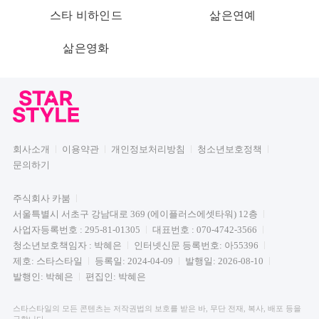
스타 비하인드
삶은연예
삶은영화
회사소개
이용약관
개인정보처리방침
청소년보호정책
문의하기
주식회사 카붐
서울특별시 서초구 강남대로 369 (에이플러스에셋타워) 12층
사업자등록번호 : 295-81-01305
대표번호 : 070-4742-3566
청소년보호책임자 : 박혜은
인터넷신문 등록번호: 아55396
제호: 스타스타일
등록일: 2024-04-09
발행일: 2026-08-10
발행인: 박혜은
편집인: 박혜은
스타스타일의 모든 콘텐츠는 저작권법의 보호를 받은 바, 무단 전재, 복사, 배포 등을
금합니다.