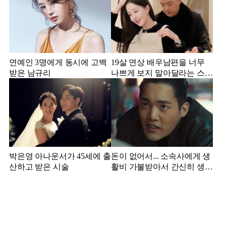
연예인 3명에게 동시에 고백
19살 연상 배우남편을 너무
받은 남규리
나쁘게 보지 말아달라는 스타
강사 아내
박은영 아나운서가 45세에 출
돈이 없어서... 소속사에게 생
산하고 받은 시술
활비 가불받아서 간신히 생활
하던 배우 근황