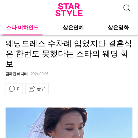
스타 비하인드
삶은연예
삶은영화
웨딩드레스 수차례 입었지만 결혼식
은 한번도 못했다는 스타의 웨딩 화
보
김혜진 에디터
2024.09.06
공유
0