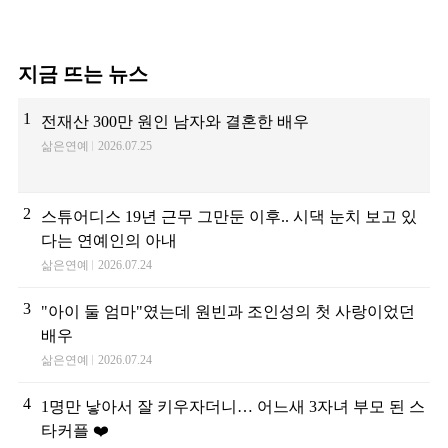
지금 뜨는 뉴스
1
전재산 300만 원인 남자와 결혼한 배우
삶은연예
2026.07.25
2
스튜어디스 19년 근무 그만둔 이후.. 시댁 눈치 보고 있
다는 연예인의 아내
삶은연예
2026.07.24
3
"아이 둘 엄마"였는데 원빈과 조인성의 첫 사랑이었던
배우
삶은연예
2026.07.24
4
1명만 낳아서 잘 키우자더니… 어느새 3자녀 부모 된 스
타커플 ❤️