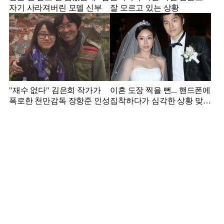
자기 사라져버린 모델 신부
잘 모르고 있는 상황
"재수 없다" 김은희 작가가
이혼 도장 찍을 뻔... 핸드폰에
폭로한 천만감독 장항준 인성
집착하다가 심각한 상황 맞은
김영광