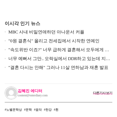
이시각 인기 뉴스
MBC 사내 비밀연애하던 아나운서 커플
"0원 결혼식" 올리고 전세집에서 시작한 연예인
"속도위반 이죠?" 너무 급하게 결혼해서 모두에게 의
심 받았던 스타
너무 예뻐서 그만.. 오락실에서 DDR하고 있는데 지나
가던 이상민이 캐스팅했다는 연예인
"결혼 다시는 안해" 그러나 11살 연하남과 재혼 발표
김혜진 에디터
다른기사 보기
content@enterdiary.com
노벨문학상
문학
음악
한강
흰