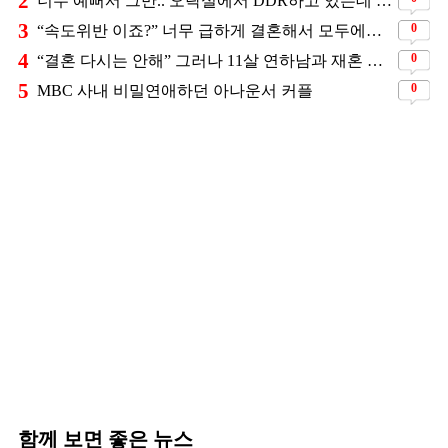
2
너무 예뻐서 그만.. 오락실에서 DDR하고 있는데 지나가던 이상민이 캐스팅했다는 연예인
3
0
“속도위반 이죠?” 너무 급하게 결혼해서 모두에게 의심 받았던 스타
4
0
“결혼 다시는 안해” 그러나 11살 연하남과 재혼 발표
5
0
MBC 사내 비밀연애하던 아나운서 커플
함께 보면 좋은 뉴스