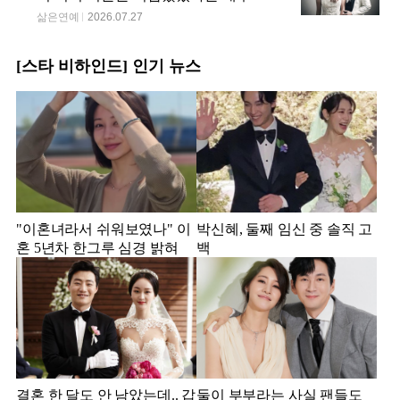
삶은연예
2026.07.27
[스타 비하인드] 인기 뉴스
"이혼녀라서 쉬워보였나" 이
박신혜, 둘째 임신 중 솔직 고
혼 5년차 한그루 심경 밝혀
백
결혼 한 달도 안 남았는데.. 갑
둘이 부부라는 사실 팬들도