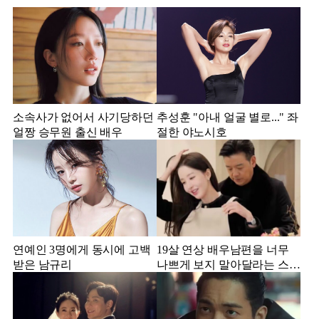
소속사가 없어서 사기당하던
추성훈 "아내 얼굴 별로..." 좌
얼짱 승무원 출신 배우
절한 야노시호
연예인 3명에게 동시에 고백
19살 연상 배우남편을 너무
받은 남규리
나쁘게 보지 말아달라는 스타
강사 아내