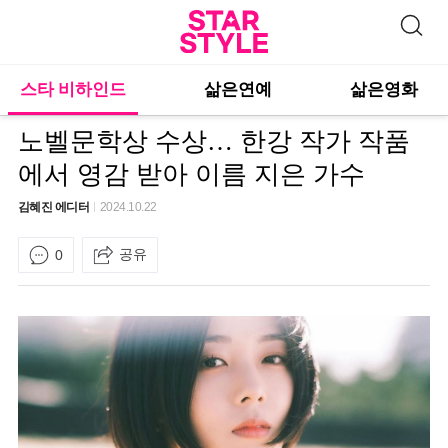
스타 비하인드
삶은연예
삶은영화
노벨문학상 수상… 한강 작가 작품
에서 영감 받아 이름 지은 가수
김혜진 에디터
2024.10.22
공유
0