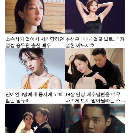
소속사가 없어서 사기당하던
추성훈 "아내 얼굴 별로..." 좌
얼짱 승무원 출신 배우
절한 야노시호
연예인 3명에게 동시에 고백
19살 연상 배우남편을 너무
받은 남규리
나쁘게 보지 말아달라는 스타
강사 아내