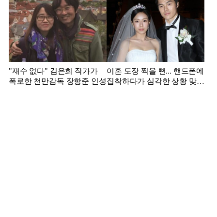
"재수 없다" 김은희 작가가
이혼 도장 찍을 뻔... 핸드폰에
폭로한 천만감독 장항준 인성
집착하다가 심각한 상황 맞은
김영광