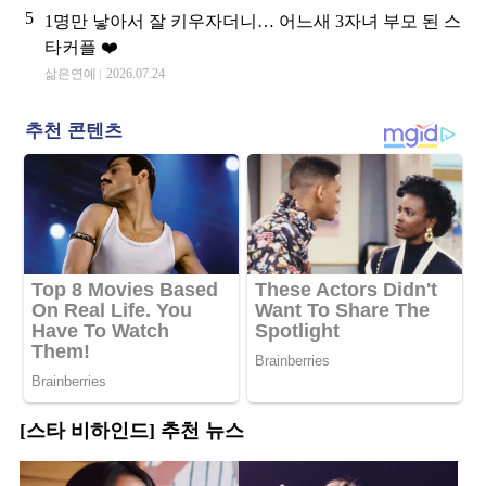
5
1명만 낳아서 잘 키우자더니… 어느새 3자녀 부모 된 스
타커플 ❤️
삶은연예
2026.07.24
[스타 비하인드] 추천 뉴스