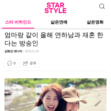
스타 비하인드
삶은연예
삶은영화
엄마랑 같이 올해 연하남과 재혼 한
다는 방송인
김혜진 에디터
2025.01.20
공유
0