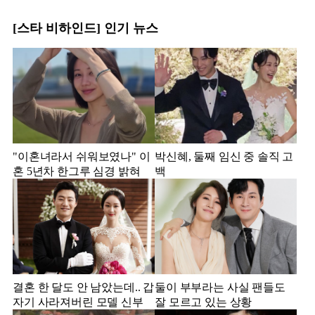
[스타 비하인드] 인기 뉴스
"이혼녀라서 쉬워보였나" 이
박신혜, 둘째 임신 중 솔직 고
혼 5년차 한그루 심경 밝혀
백
결혼 한 달도 안 남았는데.. 갑
둘이 부부라는 사실 팬들도
자기 사라져버린 모델 신부
잘 모르고 있는 상황