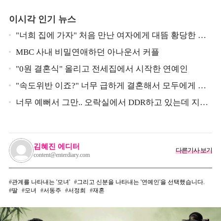
이시각 인기 뉴스
"너희 집에 가자" 처음 만난 여자에게 대뜸 황당한 요
구 했다는 MBC 아나운서
MBC 사내 비밀연애하던 아나운서 커플
"0원 결혼식" 올리고 전세집에서 시작한 연예인
"속도위반 이죠?" 너무 급하게 결혼해서 모두에게 의
심 받았던 스타
너무 예뻐서 그만.. 오락실에서 DDR하고 있는데 지나
가던 이상민이 캐스팅했다는 연예인
김혜진 에디터
다른기사 보기
content@enterdiary.com
관계를 나타내는 '모녀'
그리고 신분을 나타내는 '연예인'을 선택했습니다.
딸
모녀
서동주
서정희
재혼