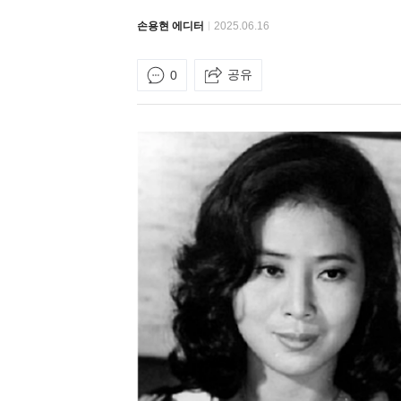
손용현 에디터
2025.06.16
공유
0