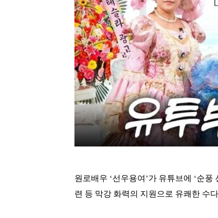
원로배우 ‘선우용여’가 유튜브에 ‘순풍 
련 등 막강 화력의 지원으로 유쾌한 수다