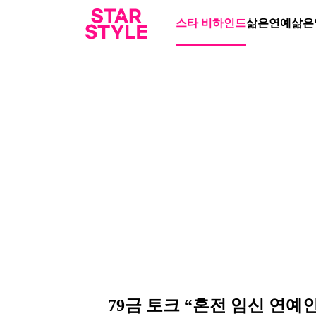
스타 비하인드
삶은연예
삶은
79금 토크 “혼전 임신 연예