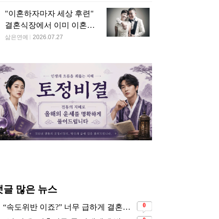
"이혼하자마자 세상 후련"
결혼식장에서 이미 이혼을
직감했었다는 배우
삶은연예
2026.07.27
댓글 많은 뉴스
0
“속도위반 이죠?” 너무 급하게 결혼해서 모두에게 의심 받았던 스타