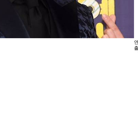
연
출
린