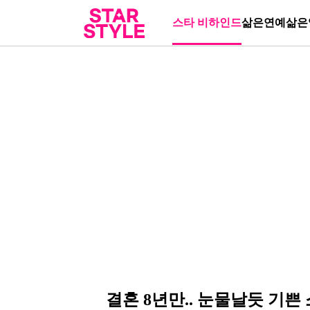
스타 비하인드
삶은연예
삶은
결혼 8년만.. 눈물날듯 기쁜