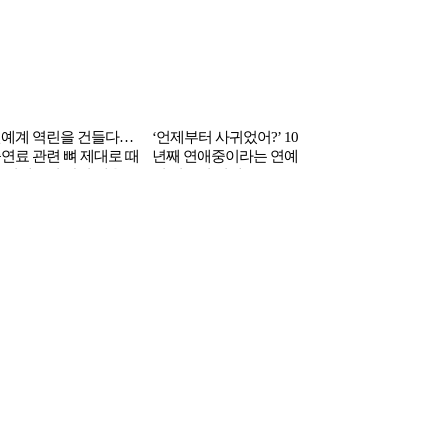
박
예계 역린을 건들다…
‘언제부터 사귀었어?’ 10
연료 관련 뼈 제대로 때
년째 연애중이라는 연예
 김혜수의 발언 내용
인 커플의 정체