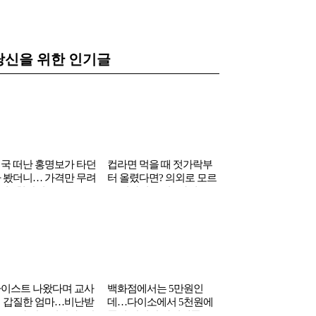
당신을 위한 인기글
국 떠난 홍명보가 타던
컵라면 먹을 때 젓가락부
유명 연예인이 한동
 봤더니… 가격만 무려
터 올렸다면? 의외로 모르
공개 응원했는데…
1억 6천만원’
는 컵라면 꿀팁 3가지
이 당황할 연예인 정
이스트 나왔다며 교사
백화점에서는 5만원인
 갑질한 엄마…비난받
데…다이소에서 5천원에
 “교사 안죽었잖아” 반
풀려 난리난 가전제품