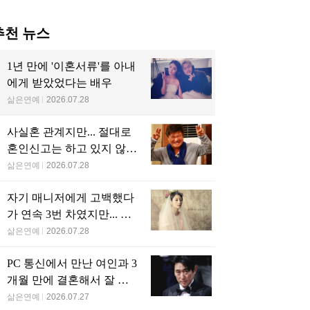
추천 뉴스
1년 만에 '이혼서류'를 아내
에게 받았었다는 배우
삶은연예
2026.07.28
사실혼 관계지만... 절대로
혼인신고는 하고 있지 않다
는 배우
삶은연예
2026.07.28
자기 매니저에게 고백했다
가 연속 3번 차였지만... 결
국 결혼에 성공한 배우
삶은연예
2026.07.28
PC 통신에서 만난 여인과 3
개월 만에 결혼해서 잘 살
고 있는 배우
삶은연예
2026.07.27