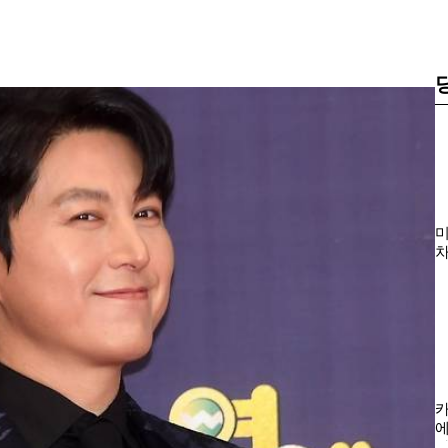
미
차
‘
카
에
자