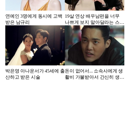
연예인 3명에게 동시에 고백
19살 연상 배우남편을 너무
받은 남규리
나쁘게 보지 말아달라는 스타
강사 아내
박은영 아나운서가 45세에 출
돈이 없어서... 소속사에게 생
산하고 받은 시술
활비 가불받아서 간신히 생활
하던 배우 근황