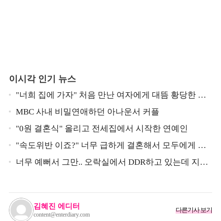
이시각 인기 뉴스
"너희 집에 가자" 처음 만난 여자에게 대뜸 황당한 요
구 했다는 MBC 아나운서
MBC 사내 비밀연애하던 아나운서 커플
"0원 결혼식" 올리고 전세집에서 시작한 연예인
"속도위반 이죠?" 너무 급하게 결혼해서 모두에게 의
심 받았던 스타
너무 예뻐서 그만.. 오락실에서 DDR하고 있는데 지나
가던 이상민이 캐스팅했다는 연예인
김혜진 에디터
다른기사 보기
content@enterdiary.com