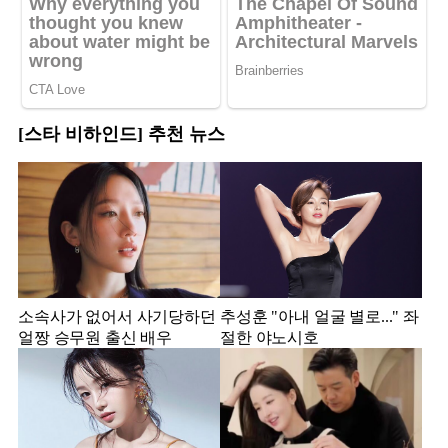
[스타 비하인드] 추천 뉴스
소속사가 없어서 사기당하던
추성훈 "아내 얼굴 별로..." 좌
얼짱 승무원 출신 배우
절한 야노시호