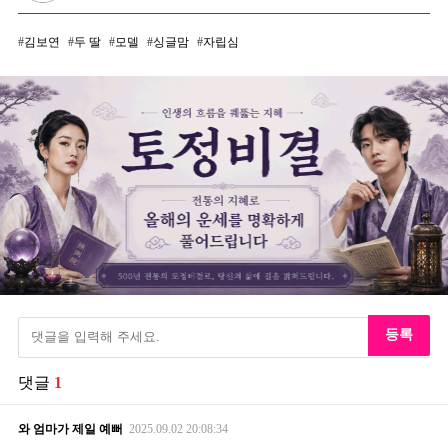
김보연
두 딸
모델
싱글맘
자립심
등록
댓글
1
와 엄마가 제일 예뻐
2025.09.02
20:08:34