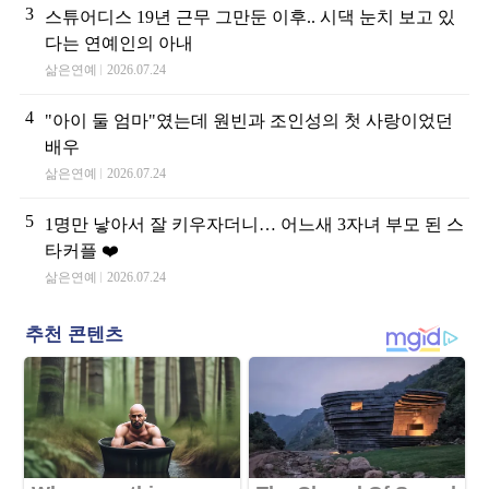
3
스튜어디스 19년 근무 그만둔 이후.. 시댁 눈치 보고 있
다는 연예인의 아내
삶은연예
2026.07.24
4
"아이 둘 엄마"였는데 원빈과 조인성의 첫 사랑이었던
배우
삶은연예
2026.07.24
5
1명만 낳아서 잘 키우자더니… 어느새 3자녀 부모 된 스
타커플 ❤️
삶은연예
2026.07.24