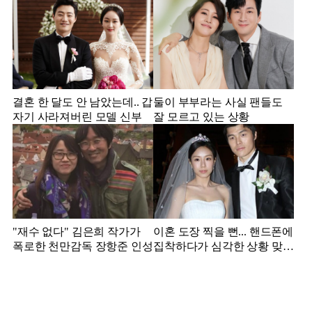
결혼 한 달도 안 남았는데.. 갑
둘이 부부라는 사실 팬들도
자기 사라져버린 모델 신부
잘 모르고 있는 상황
"재수 없다" 김은희 작가가
이혼 도장 찍을 뻔... 핸드폰에
폭로한 천만감독 장항준 인성
집착하다가 심각한 상황 맞은
김영광