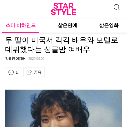
스타 비하인드
삶은연예
삶은영화
두 딸이 미국서 각각 배우와 모델로
데뷔했다는 싱글맘 여배우
김혜진 에디터
2025.09.02
공유
1