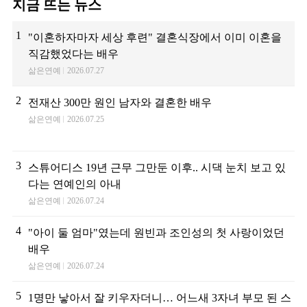
지금 뜨는 뉴스
1
"이혼하자마자 세상 후련" 결혼식장에서 이미 이혼을
직감했었다는 배우
삶은연예
2026.07.27
2
전재산 300만 원인 남자와 결혼한 배우
삶은연예
2026.07.25
3
스튜어디스 19년 근무 그만둔 이후.. 시댁 눈치 보고 있
다는 연예인의 아내
삶은연예
2026.07.24
4
"아이 둘 엄마"였는데 원빈과 조인성의 첫 사랑이었던
배우
삶은연예
2026.07.24
5
1명만 낳아서 잘 키우자더니… 어느새 3자녀 부모 된 스