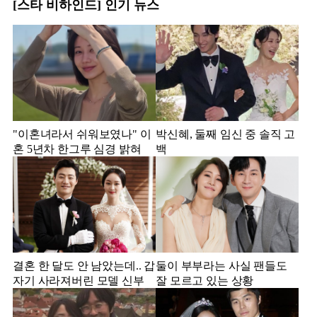
[스타 비하인드] 인기 뉴스
"이혼녀라서 쉬워보였나" 이
박신혜, 둘째 임신 중 솔직 고
혼 5년차 한그루 심경 밝혀
백
결혼 한 달도 안 남았는데.. 갑
둘이 부부라는 사실 팬들도
자기 사라져버린 모델 신부
잘 모르고 있는 상황