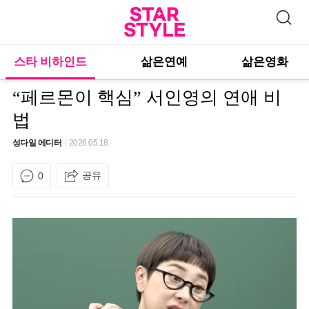
스타 비하인드
삶은연예
삶은영화
“페르몬이 핵심” 서인영의 연애 비
법
성다일 에디터
2026.05.18
공유
0