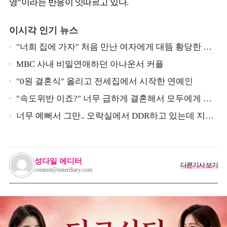
영”이라는 반응이 잇따르고 있다.
이시각 인기 뉴스
"너희 집에 가자" 처음 만난 여자에게 대뜸 황당한 요
구 했다는 MBC 아나운서
MBC 사내 비밀연애하던 아나운서 커플
"0원 결혼식" 올리고 전세집에서 시작한 연예인
"속도위반 이죠?" 너무 급하게 결혼해서 모두에게 의
심 받았던 스타
너무 예뻐서 그만.. 오락실에서 DDR하고 있는데 지나
가던 이상민이 캐스팅했다는 연예인
성다일 에디터
다른기사 보기
content@enterdiary.com