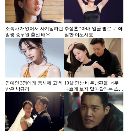
소속사가 없어서 사기당하던
추성훈 "아내 얼굴 별로..." 좌
얼짱 승무원 출신 배우
절한 야노시호
연예인 3명에게 동시에 고백
19살 연상 배우남편을 너무
받은 남규리
나쁘게 보지 말아달라는 스타
강사 아내