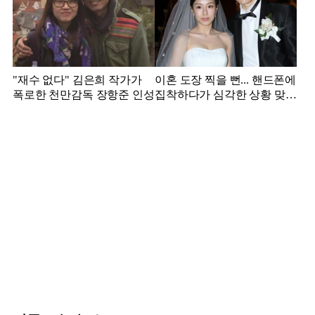
"재수 없다" 김은희 작가가
이혼 도장 찍을 뻔... 핸드폰에
폭로한 천만감독 장항준 인성
집착하다가 심각한 상황 맞은
김영광