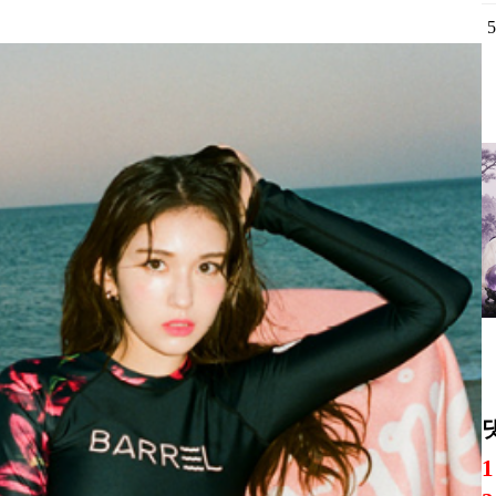
카
침
태
서
버
의