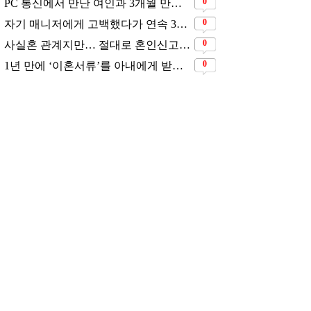
사 3주차 신입의 엄마가
20살부터 결혼 전제로 사
사에 전화해 “우리 애한
귀었는데 36살에 이별 통
 어려운 일 주지마”
보받은 여성
추천 뉴스