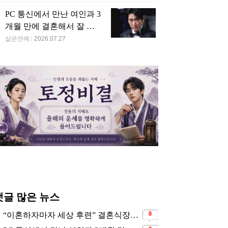
메라에 손가락 욕하고
“책 통째로 외워 4일 만에
대중은 고졸인 줄 알
 뱉었던…시대를 잘못
전교 1등” 전국 수석한 서
는데…사실 대학원 
어난 90년대 그룹
울대 의대 출신 연예인
상까지 받은 톱여배
울대 법대 행시 출신 아
하객이 5천명 넘게 왔지
지 밑에서 자란 연예인
만…결국 빚만 남았다는
 엄청난 학력
연예인의 결혼식