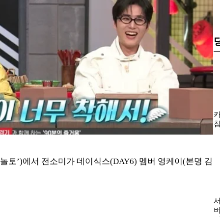
하 ‘놀토’)에서 전소미가 데이식스(DAY6) 멤버 영케이(본명 김