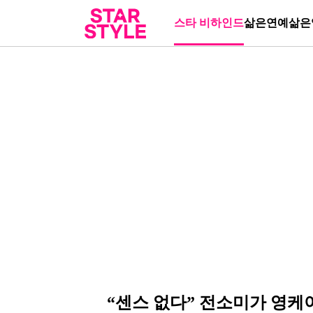
스타 비하인드
삶은연예
삶은
“센스 없다” 전소미가 영케