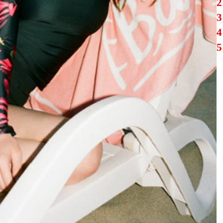
입
회
테