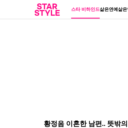
스타 비하인드
삶은연예
삶은
황정음 이혼한 남편.. 뜻밖의