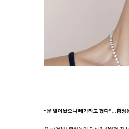
“문 열어놨으니 빼가라고 했다”…황정음
오늘(26일) 황정음이 자신의 SNS에 