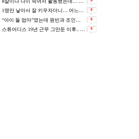
0
8살이나 나이 속여서 활동했는데… 너무 동안이라서 아무도 의심 안 했다는 배우
0
1명만 낳아서 잘 키우자더니… 어느새 3자녀 부모 된 스타커플 ❤️
0
“아이 둘 엄마”였는데 원빈과 조인성의 첫 사랑이었던 배우
0
스튜어디스 19년 근무 그만둔 이후.. 시댁 눈치 보고 있다는 연예인의 아내