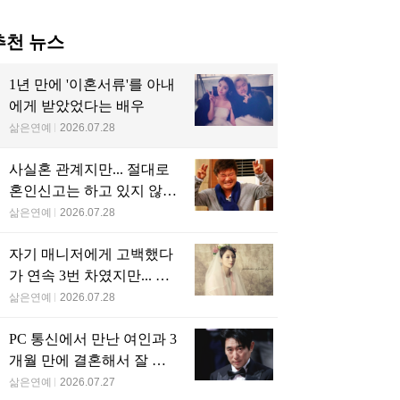
추천 뉴스
1년 만에 '이혼서류'를 아내
에게 받았었다는 배우
삶은연예
2026.07.28
사실혼 관계지만... 절대로
혼인신고는 하고 있지 않다
는 배우
삶은연예
2026.07.28
자기 매니저에게 고백했다
가 연속 3번 차였지만... 결
국 결혼에 성공한 배우
삶은연예
2026.07.28
PC 통신에서 만난 여인과 3
개월 만에 결혼해서 잘 살
고 있는 배우
삶은연예
2026.07.27