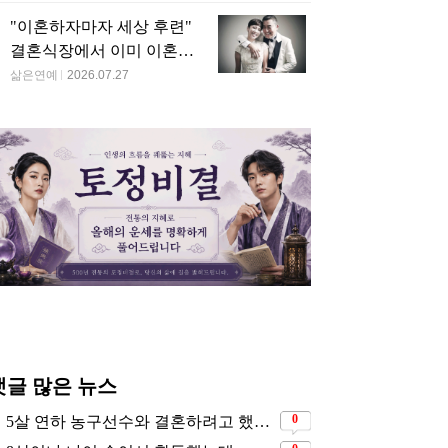
"이혼하자마자 세상 후련"
결혼식장에서 이미 이혼을
직감했었다는 배우
삶은연예
2026.07.27
댓글 많은 뉴스
0
5살 연하 농구선수와 결혼하려고 했는데… 시어머니의 결혼반대에 부딛혔던 아이돌