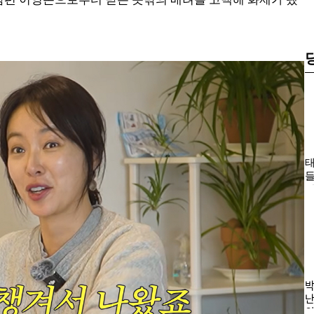
태
들
한
바
나
의