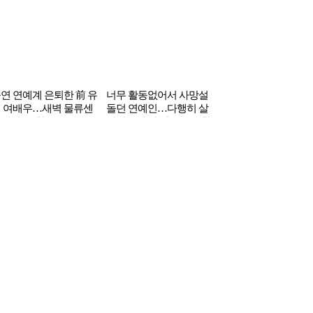
연 연예계 은퇴한 前 유
너무 활동없어서 사망설
 여배우…새벽 물류센
돌던 연예인…다행히 살
에서 ‘포착’
아있는데 더 안좋은 근황