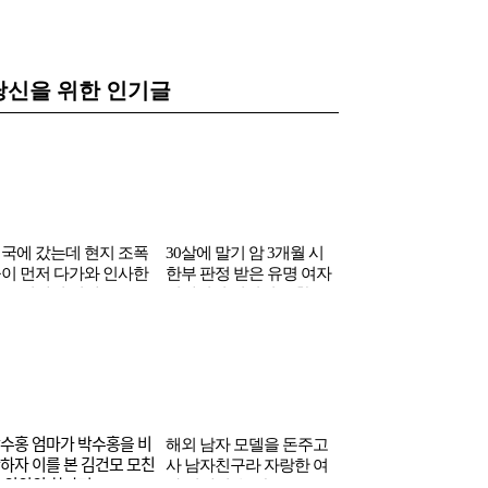
당신을 위한 인기글
국에 갔는데 현지 조폭
30살에 말기 암 3개월 시
내년에 환갑인데…
이 먼저 다가와 인사한
한부 판정 받은 유명 여자
과 헌팅 시도했다는 
국 연예인 정체
연예인의 의외의 근황
코리아 출신 여배우
ᆨ수홍 엄마가 박수홍을 비
해외 남자 모델을 돈주고
ᆫ하자 이를 본 김건모 모친
사 남자친구라 자랑한 여
 의외의 한마디
자 연예인 ‘논란’