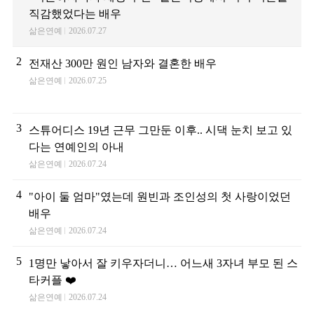
직감했었다는 배우
삶은연예
2026.07.27
2
전재산 300만 원인 남자와 결혼한 배우
삶은연예
2026.07.25
3
스튜어디스 19년 근무 그만둔 이후.. 시댁 눈치 보고 있
다는 연예인의 아내
삶은연예
2026.07.24
4
"아이 둘 엄마"였는데 원빈과 조인성의 첫 사랑이었던
배우
삶은연예
2026.07.24
5
1명만 낳아서 잘 키우자더니… 어느새 3자녀 부모 된 스
타커플 ❤️
삶은연예
2026.07.24