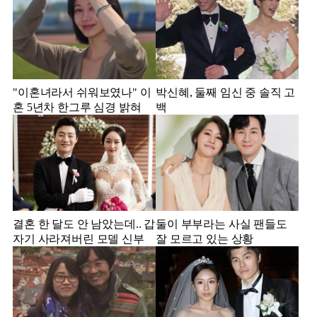
"이혼녀라서 쉬워보였나" 이
박신혜, 둘째 임신 중 솔직 고
혼 5년차 한그루 심경 밝혀
백
결혼 한 달도 안 남았는데.. 갑
둘이 부부라는 사실 팬들도
자기 사라져버린 모델 신부
잘 모르고 있는 상황