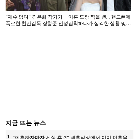
"재수 없다" 김은희 작가가
이혼 도장 찍을 뻔... 핸드폰에
폭로한 천만감독 장항준 인성
집착하다가 심각한 상황 맞은
김영광
지금 뜨는 뉴스
1
"이혼하자마자 세상 후련" 결혼식장에서 이미 이혼을