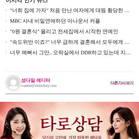
이시각 인기 뉴스
"너희 집에 가자" 처음 만난 여자에게 대뜸 황당한 요
구 했다는 MBC 아나운서
MBC 사내 비밀연애하던 아나운서 커플
"0원 결혼식" 올리고 전세집에서 시작한 연예인
"속도위반 이죠?" 너무 급하게 결혼해서 모두에게 의
심 받았던 스타
너무 예뻐서 그만.. 오락실에서 DDR하고 있는데 지나
가던 이상민이 캐스팅했다는 연예인
성다일 에디터
다른기사 보기
content@enterdiary.com