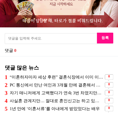
등록
댓글
0
댓글 많은 뉴스
1
0
“이혼하자마자 세상 후련” 결혼식장에서 이미 이혼을 직감했었다는 배우
2
0
PC 통신에서 만난 여인과 3개월 만에 결혼해서 잘 살고 있는 배우
3
0
자기 매니저에게 고백했다가 연속 3번 차였지만… 결국 결혼에 성공한 배우
4
0
사실혼 관계지만… 절대로 혼인신고는 하고 있지 않다는 배우
5
0
1년 만에 ‘이혼서류’를 아내에게 받았었다는 배우