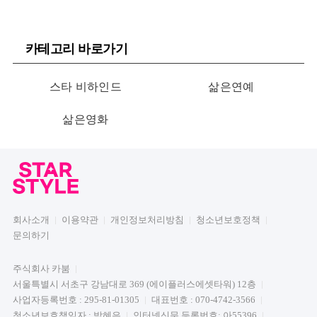
카테고리 바로가기
스타 비하인드
삶은연예
삶은영화
회사소개
이용약관
개인정보처리방침
청소년보호정책
문의하기
주식회사 카붐
서울특별시 서초구 강남대로 369 (에이플러스에셋타워) 12층
사업자등록번호 : 295-81-01305
대표번호 : 070-4742-3566
청소년보호책임자 : 박혜은
인터넷신문 등록번호: 아55396