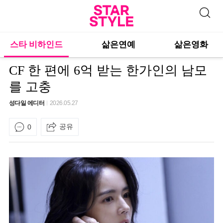
스타 비하인드
삶은연예
삶은영화
CF 한 편에 6억 받는 한가인의 남모
를 고충
성다일 에디터
2026.05.27
공유
0