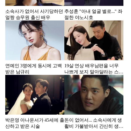
소속사가 없어서 사기당하던
추성훈 "아내 얼굴 별로..." 좌
얼짱 승무원 출신 배우
절한 야노시호
연예인 3명에게 동시에 고백
19살 연상 배우남편을 너무
받은 남규리
나쁘게 보지 말아달라는 스타
강사 아내
박은영 아나운서가 45세에 출
돈이 없어서... 소속사에게 생
산하고 받은 시술
활비 가불받아서 간신히 생활