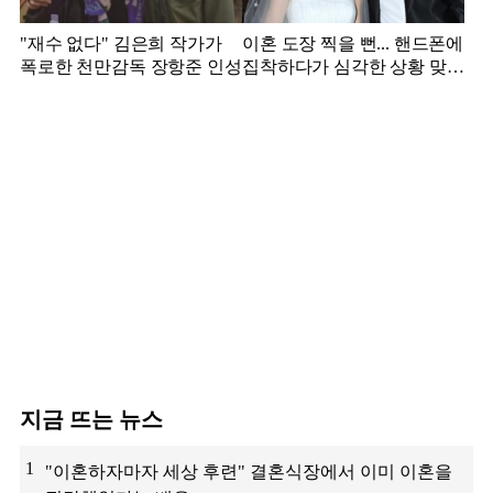
"재수 없다" 김은희 작가가
이혼 도장 찍을 뻔... 핸드폰에
폭로한 천만감독 장항준 인성
집착하다가 심각한 상황 맞은
김영광
지금 뜨는 뉴스
1
"이혼하자마자 세상 후련" 결혼식장에서 이미 이혼을