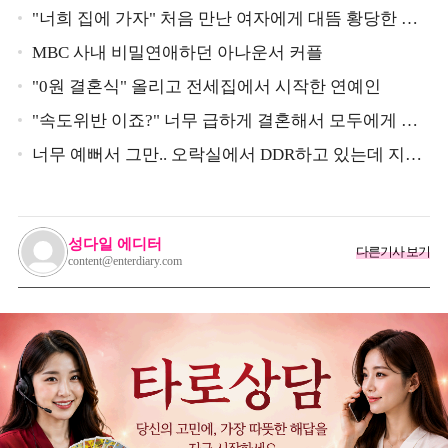
"너희 집에 가자" 처음 만난 여자에게 대뜸 황당한 요
구 했다는 MBC 아나운서
MBC 사내 비밀연애하던 아나운서 커플
"0원 결혼식" 올리고 전세집에서 시작한 연예인
"속도위반 이죠?" 너무 급하게 결혼해서 모두에게 의
심 받았던 스타
너무 예뻐서 그만.. 오락실에서 DDR하고 있는데 지나
가던 이상민이 캐스팅했다는 연예인
성다일 에디터
다른기사 보기
content@enterdiary.com