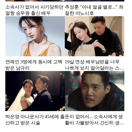
소속사가 없어서 사기당하던
추성훈 "아내 얼굴 별로..." 좌
얼짱 승무원 출신 배우
절한 야노시호
연예인 3명에게 동시에 고백
19살 연상 배우남편을 너무
받은 남규리
나쁘게 보지 말아달라는 스타
강사 아내
박은영 아나운서가 45세에 출
돈이 없어서... 소속사에게 생
산하고 받은 시술
활비 가불받아서 간신히 생활
하던 배우 근황