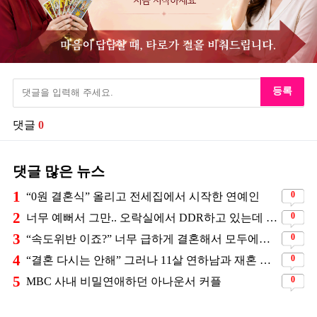
등록
댓글
0
댓글 많은 뉴스
1
0
“0원 결혼식” 올리고 전세집에서 시작한 연예인
2
0
너무 예뻐서 그만.. 오락실에서 DDR하고 있는데 지나가던 이상민이 캐스팅했다는 연예인
3
0
“속도위반 이죠?” 너무 급하게 결혼해서 모두에게 의심 받았던 스타
4
0
“결혼 다시는 안해” 그러나 11살 연하남과 재혼 발표
5
0
MBC 사내 비밀연애하던 아나운서 커플