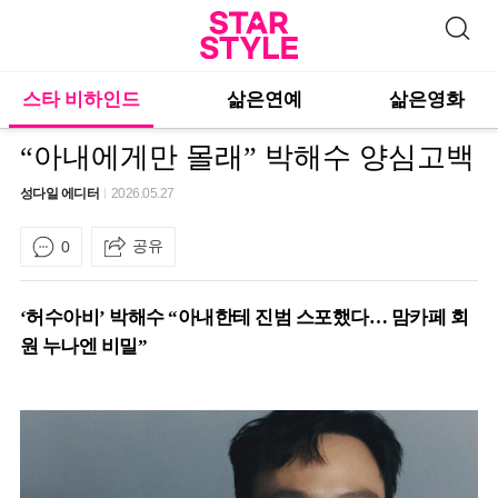
스타 비하인드
삶은연예
삶은영화
“아내에게만 몰래” 박해수 양심고백
성다일 에디터
2026.05.27
공유
0
‘허수아비’ 박해수 “아내한테 진범 스포했다… 맘카페 회
원 누나엔 비밀”