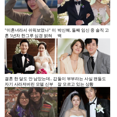
"이혼녀라서 쉬워보였나" 이
박신혜, 둘째 임신 중 솔직 고
혼 5년차 한그루 심경 밝혀
백
결혼 한 달도 안 남았는데.. 갑
둘이 부부라는 사실 팬들도
자기 사라져버린 모델 신부
잘 모르고 있는 상황