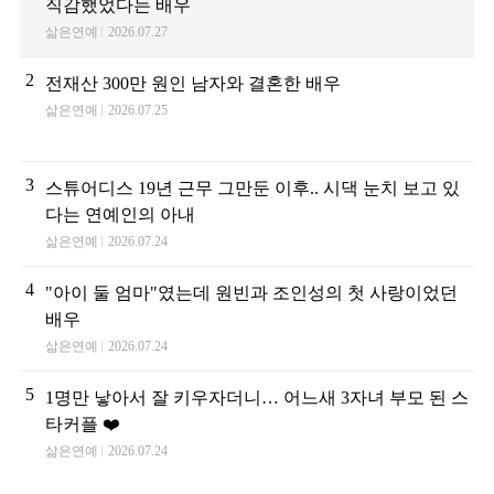
직감했었다는 배우
삶은연예
2026.07.27
2
전재산 300만 원인 남자와 결혼한 배우
삶은연예
2026.07.25
3
스튜어디스 19년 근무 그만둔 이후.. 시댁 눈치 보고 있
다는 연예인의 아내
삶은연예
2026.07.24
4
"아이 둘 엄마"였는데 원빈과 조인성의 첫 사랑이었던
배우
삶은연예
2026.07.24
5
1명만 낳아서 잘 키우자더니… 어느새 3자녀 부모 된 스
타커플 ❤️
삶은연예
2026.07.24