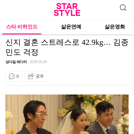
스타 비하인드
삶은연예
삶은영화
신지 결혼 스트레스로 42.9kg… 김종
민도 걱정
성다일 에디터
2026.05.28
공유
0