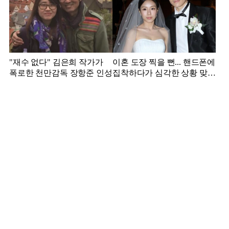
"재수 없다" 김은희 작가가
이혼 도장 찍을 뻔... 핸드폰에
폭로한 천만감독 장항준 인성
집착하다가 심각한 상황 맞은
김영광