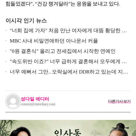
힘들었겠다”, “건강 챙겨달라”는 응원을 보내고 있다.
이시각 인기 뉴스
"너희 집에 가자" 처음 만난 여자에게 대뜸 황당한 요
구 했다는 MBC 아나운서
MBC 사내 비밀연애하던 아나운서 커플
"0원 결혼식" 올리고 전세집에서 시작한 연예인
"속도위반 이죠?" 너무 급하게 결혼해서 모두에게 의
심 받았던 스타
너무 예뻐서 그만.. 오락실에서 DDR하고 있는데 지나
가던 이상민이 캐스팅했다는 연예인
성다일 에디터
다른기사 보기
content@enterdiary.com