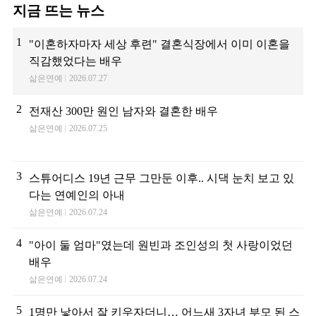
지금 뜨는 뉴스
1
"이혼하자마자 세상 후련" 결혼식장에서 이미 이혼을
직감했었다는 배우
삶은연예
2026.07.27
2
전재산 300만 원인 남자와 결혼한 배우
삶은연예
2026.07.25
3
스튜어디스 19년 근무 그만둔 이후.. 시댁 눈치 보고 있
다는 연예인의 아내
삶은연예
2026.07.24
4
"아이 둘 엄마"였는데 원빈과 조인성의 첫 사랑이었던
배우
삶은연예
2026.07.24
5
1명만 낳아서 잘 키우자더니… 어느새 3자녀 부모 된 스