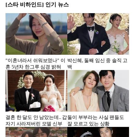
[스타 비하인드] 인기 뉴스
"이혼녀라서 쉬워보였나" 이
박신혜, 둘째 임신 중 솔직 고
혼 5년차 한그루 심경 밝혀
백
결혼 한 달도 안 남았는데.. 갑
둘이 부부라는 사실 팬들도
자기 사라져버린 모델 신부
잘 모르고 있는 상황