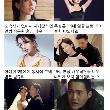
소속사가 없어서 사기당하던
추성훈 "아내 얼굴 별로..." 좌
얼짱 승무원 출신 배우
절한 야노시호
연예인 3명에게 동시에 고백
19살 연상 배우남편을 너무
받은 남규리
나쁘게 보지 말아달라는 스타
강사 아내