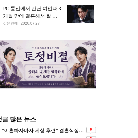
수 싸이와 난투극을 벌
4살부터 평생 가족을 위해
아이돌 연습생 출신 
 선배 가수의 정체…’욕
헌신했지만…’빨간 딱
우, 14살 연상 혼전순
 난무’
지’만 물려받은 아역 배우
자 연예인 결혼 발표
종황제와 인연 있는 조
배용준의 전 연인이었던
 명문가 집안 후손인 넷
엄친딸 감독…11살 연하
릭스 대표 미녀 배우
아이돌과 결혼 발표
대급으로 너무 예뻐서
음주 뺑소니와 시신 유기
발 연예인 데뷔하라 요
까지 했는데 20년 지나서
받은 연예인 2세 근황
야 연예계 퇴출된 연예인