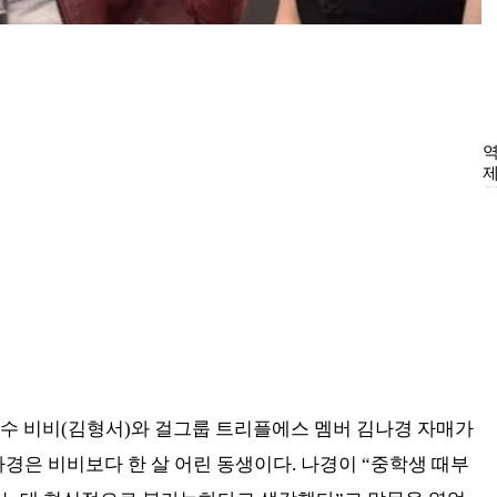
가수 비비(김형서)와 걸그룹 트리플에스 멤버 김나경 자매가
나경은 비비보다 한 살 어린 동생이다. 나경이 “중학생 때부