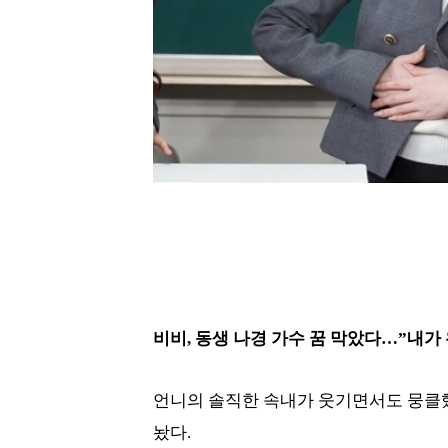
비비, 동생 나경 가수 꿈 막았다…”내가
언니의 솔직한 속내가 웃기면서도 뭉클했
놨다.