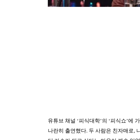
유튜브 채널 ‘피식대학’의 ‘피식쇼’에 
나란히 출연했다. 두 사람은 친자매로, 