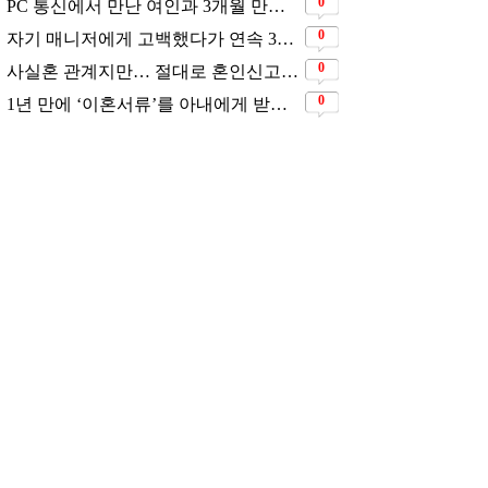
추천 뉴스
"결혼 다시는 안해" 그러나
11살 연하남과 재혼 발표
삶은연예
2026.07.30
1년 만에 '이혼서류'를 아내
에게 받았었다는 배우
삶은연예
2026.07.28
사실혼 관계지만... 절대로
혼인신고는 하고 있지 않다
는 배우
삶은연예
2026.07.28
자기 매니저에게 고백했다
가 연속 3번 차였지만... 결