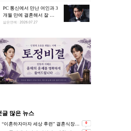
 선배 가수의 정체…’욕
헌신했지만…’빨간 딱
 난무’
지’만 물려받은 아역 배우
종황제와 인연 있는 조
배용준의 전 연인이었던
 명문가 집안 후손인 넷
엄친딸 감독…11살 연하
릭스 대표 미녀 배우
아이돌과 결혼 발표