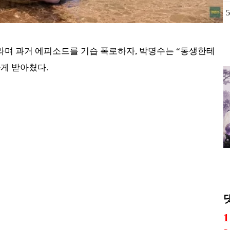
인
설
라며 과거 에피소드를 기습 폭로하자, 박명수는 “동생한테
게 받아쳤다.
고
선
플