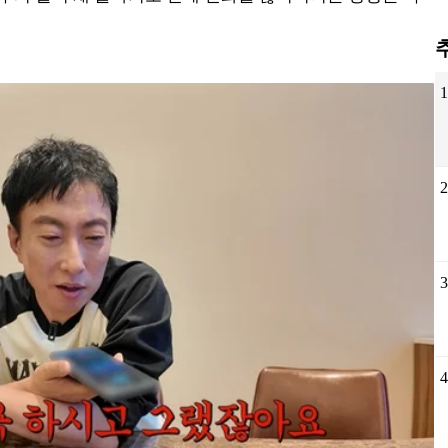
국
었
천
가