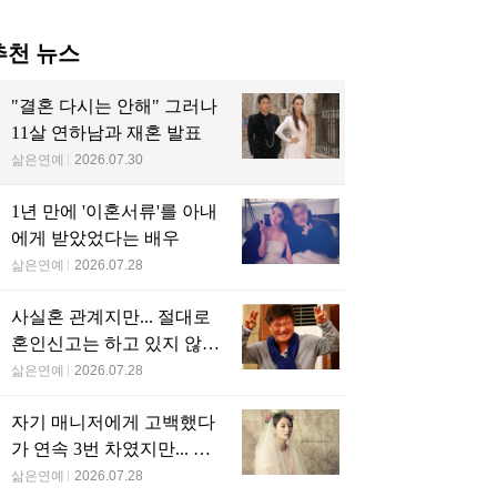
당신을 위한 인기글
민 가요만 수십곡 만들
75살 배우, 39살 연하 애인
역대급으로 너무 예
는데…소속사 나올때
사이에 늦둥이 임신…낙
제발 연예인 데뷔하라
만원도 못받은 그룹
태 강요 논란
청받은 연예인 2세 
수 싸이와 난투극을 벌
4살부터 평생 가족을 위해