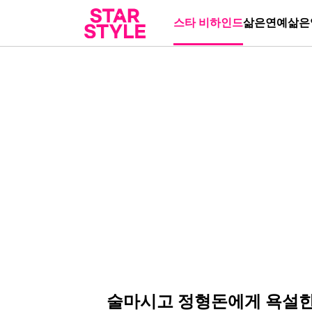
스타 비하인드
삶은연예
삶은
술마시고 정형돈에게 욕설한 