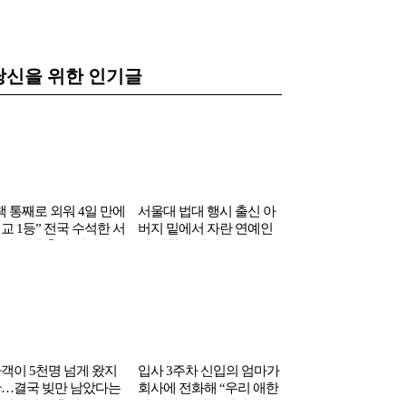
당신을 위한 인기글
책 통째로 외워 4일 만에
서울대 법대 행시 출신 아
LA 흑인 남자들 90%
교 1등” 전국 수석한 서
버지 밑에서 자란 연예인
무 사랑하고 있다는 
대 의대 출신 연예인
의 엄청난 학력
국인 여성
객이 5천명 넘게 왔지
입사 3주차 신입의 엄마가
…결국 빚만 남았다는
회사에 전화해 “우리 애한
예인의 결혼식
테 어려운 일 주지마”