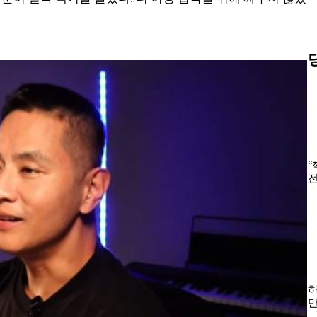
“
전
울
하
만
연