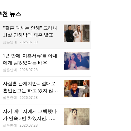
추천 뉴스
"결혼 다시는 안해" 그러나
11살 연하남과 재혼 발표
삶은연예
2026.07.30
1년 만에 '이혼서류'를 아내
에게 받았었다는 배우
삶은연예
2026.07.28
사실혼 관계지만... 절대로
혼인신고는 하고 있지 않다
는 배우
삶은연예
2026.07.28
자기 매니저에게 고백했다
가 연속 3번 차였지만... 결
국 결혼에 성공한 배우
삶은연예
2026.07.28