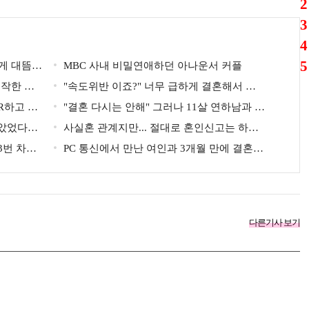
2
3
4
5
게 대뜸
MBC 사내 비밀연애하던 아나운서 커플
시작한 연
"속도위반 이죠?" 너무 급하게 결혼해서 모
R하고 있
두에게 의심 받았던 스타
"결혼 다시는 안해" 그러나 11살 연하남과 재
는 연예인
받았었다는
혼 발표
사실혼 관계지만... 절대로 혼인신고는 하고
3번 차였
있지 않다는 배우
PC 통신에서 만난 여인과 3개월 만에 결혼해
서 잘 살고 있는 배우
다른기사 보기