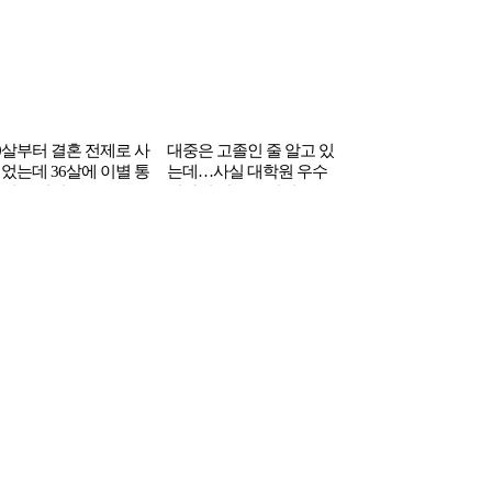
0살부터 결혼 전제로 사
대중은 고졸인 줄 알고 있
었는데 36살에 이별 통
는데…사실 대학원 우수
받은 여성
상까지 받은 톱여배우