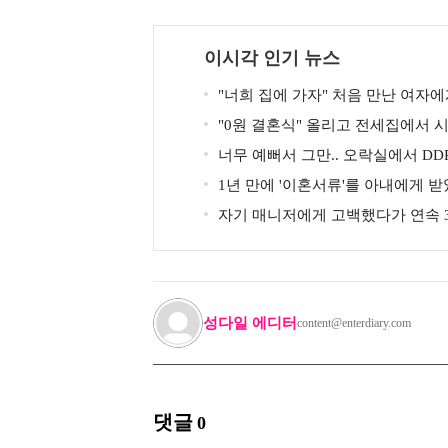
이시각 인기 뉴스
"너희 집에 가자" 처음 만난 여자에
황당한 요구 했다는 MBC 아나운서
"0원 결혼식" 올리고 전세집에서 
예인
너무 예뻐서 그만.. 오락실에서 DD
는데 지나가던 이상민이 캐스팅했다
1년 만에 '이혼서류'를 아내에게 
배우
자기 매니저에게 고백했다가 연속 
지만... 결국 결혼에 성공한 배우
성다일 에디터
content@enterdiary.com
댓글
0