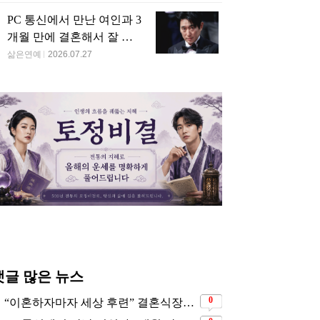
PC 통신에서 만난 여인과 3
개월 만에 결혼해서 잘 살
고 있는 배우
삶은연예
2026.07.27
댓글 많은 뉴스
0
“이혼하자마자 세상 후련” 결혼식장에서 이미 이혼을 직감했었다는 배우