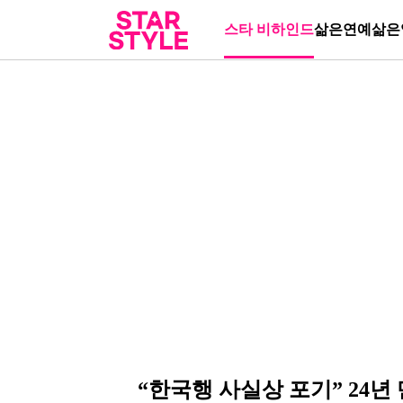
스타 비하인드
삶은연예
삶은
“한국행 사실상 포기” 24년