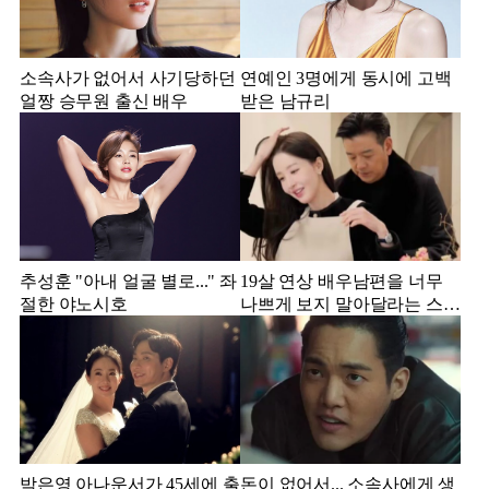
소속사가 없어서 사기당하던
연예인 3명에게 동시에 고백
얼짱 승무원 출신 배우
받은 남규리
추성훈 "아내 얼굴 별로..." 좌
19살 연상 배우남편을 너무
절한 야노시호
나쁘게 보지 말아달라는 스타
강사 아내
박은영 아나운서가 45세에 출
돈이 없어서... 소속사에게 생