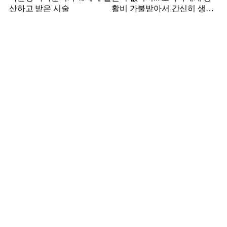
산하고 받은 시술
활비 가불받아서 간신히 생활
하던 배우 근황