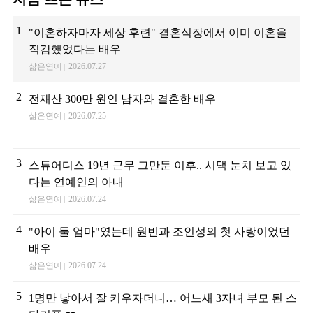
1
"이혼하자마자 세상 후련" 결혼식장에서 이미 이혼을
직감했었다는 배우
삶은연예
2026.07.27
2
전재산 300만 원인 남자와 결혼한 배우
삶은연예
2026.07.25
3
스튜어디스 19년 근무 그만둔 이후.. 시댁 눈치 보고 있
다는 연예인의 아내
삶은연예
2026.07.24
4
"아이 둘 엄마"였는데 원빈과 조인성의 첫 사랑이었던
배우
삶은연예
2026.07.24
5
1명만 낳아서 잘 키우자더니… 어느새 3자녀 부모 된 스