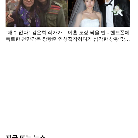
"재수 없다" 김은희 작가가
이혼 도장 찍을 뻔... 핸드폰에
폭로한 천만감독 장항준 인성
집착하다가 심각한 상황 맞은
김영광
지금 뜨는 뉴스