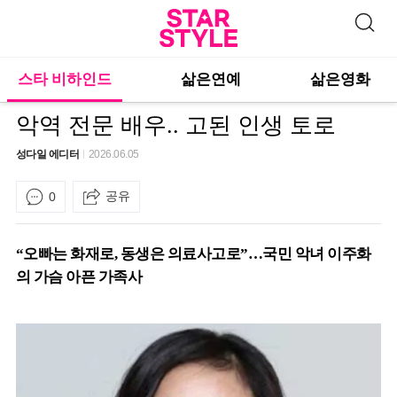
스타 비하인드
삶은연예
삶은영화
악역 전문 배우.. 고된 인생 토로
성다일 에디터
2026.06.05
공유
0
“오빠는 화재로, 동생은 의료사고로”…국민 악녀 이주화
의 가슴 아픈 가족사