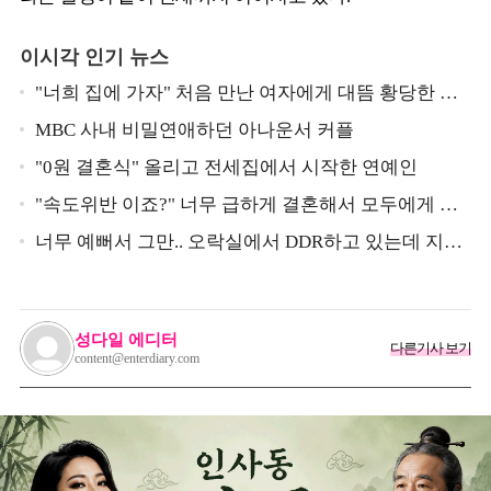
이시각 인기 뉴스
"너희 집에 가자" 처음 만난 여자에게 대뜸 황당한 요
구 했다는 MBC 아나운서
MBC 사내 비밀연애하던 아나운서 커플
"0원 결혼식" 올리고 전세집에서 시작한 연예인
"속도위반 이죠?" 너무 급하게 결혼해서 모두에게 의
심 받았던 스타
너무 예뻐서 그만.. 오락실에서 DDR하고 있는데 지나
가던 이상민이 캐스팅했다는 연예인
성다일 에디터
다른기사 보기
content@enterdiary.com