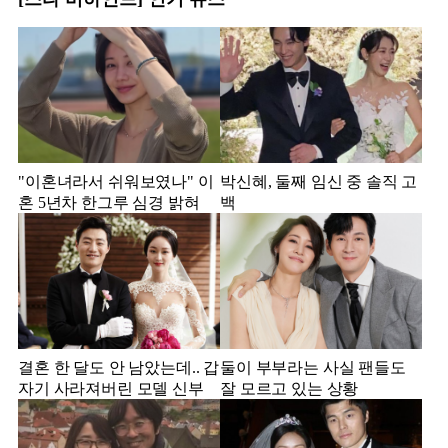
"이혼녀라서 쉬워보였나" 이
박신혜, 둘째 임신 중 솔직 고
혼 5년차 한그루 심경 밝혀
백
결혼 한 달도 안 남았는데.. 갑
둘이 부부라는 사실 팬들도
자기 사라져버린 모델 신부
잘 모르고 있는 상황