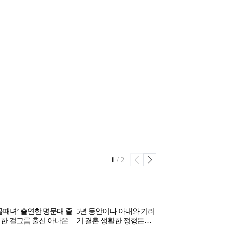
1
/
2
골때녀’ 출연한 명문대 졸
5년 동안이나 아내와 기러
현재 돈많은 연예인
한 걸그룹 출신 아나운
기 결혼 생활한 정형돈…
한남동 떠나 이동하고