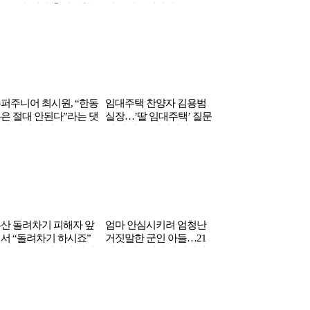
…무속인된 충격근황
결국 마무리하다
다는 ‘이 지역’
퍼주니어 최시원, “한동
임대주택 찬양자 김용범
은 절대 안된다”라는 댓
실장…’딸 임대주택’ 질문
에 직접 남긴 글
에 대격노 ‘일파만파’
산 돌려차기 피해자 앞
엄마 안심시키려 엄청난
서 “돌려차기 하시죠”
거짓말한 군인 아들…21
담한 두 국회의원 정체
세기 한국땅에서 전사하
다