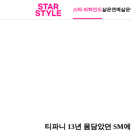
스타 비하인드
삶은연예
삶은
티파니 13년 몸담았던 SM에