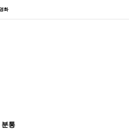
영화
 분통