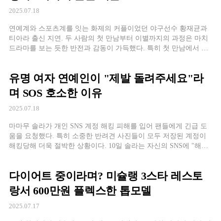
2025.07.18
연예계와 스포츠계를 잇는 화제의 커플이었던 야구선수 황재균과
티아라 출신 지연. 두 사람의 첫 만남부터 이별까지의 과정은 마치
드라마를 보는 듯한 반전과 감동이 가득했다. 특히 첫 만남에서 벌
어진 충격적인 에피소드는 지금까지도 회자되고 있다. 10분 만에
터진 폭탄 발언 야구선수 황재균과 티아라 출신 지연의 첫 만남은
유명 여자 연예인이 "제발 돌려주세요"라
드라마보다 더 드라마틱했다. 두 사람
며 SOS 호소한 이유
2025.07.18
마마무 솔라가 개인 SNS 계정 해킹 피해를 입어 팬들에게 긴급 도
움을 요청했다. 특히 소중한 반려견 사진들이 모두 저장된 계정이
해킹당해 더욱 절박한 상황이다. 10일 솔라는 자신의 SNS에 "해킹
하신 분 제발 돌려주세요"라는 글과 함께 사진을 게재했다. 해당 사
진에는 솔라의 반려견 전용 계정의 로그인 화면이 담겨 있으며, 계
다이어트 중이라며? 미슐랭 3스타 레스토
정 확인 인증 코드 발송이 솔
랑서 600만원 플렉스한 톱모델
2025.07.17