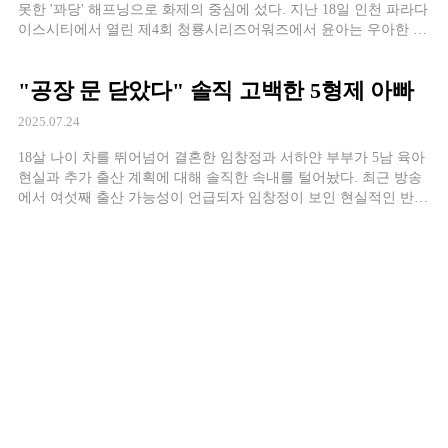
못한 '꽈당' 해프닝으로 화제의 중심에 섰다. 지난 18일 인천 파라다
이스시티에서 열린 제4회 청룡시리즈어워즈에서 윤아는 우아한 드
레스를 입고 레드카펫에 등장했다. 하지만 포토타임 중 포즈를 취
하다가 뒤로 미끄러져 넘어지는 해프닝이 발생했다. 미소 잃지 않
"공장 문 닫았다" 솔직 고백한 5형제 아빠
은 프로다운 대처 다행히 크게 다치지 않은
2025.07.24
18살 나이 차를 뛰어넘어 결혼한 임창정과 서하얀 부부가 5남 육아
현실과 추가 출산 계획에 대해 솔직한 속내를 털어놨다. 최근 방송
에서 여섯째 출산 가능성이 언급되자 임창정이 보인 현실적인 반응
이 화제를 모으고 있다. 다섯 아들 키우는 슈퍼맘의 현실 서하얀과
임창정은 현재 총 5명의 아들을 키우고 있다. 임창정이 전 부인과의
사이에서 낳은 준우, 준성,