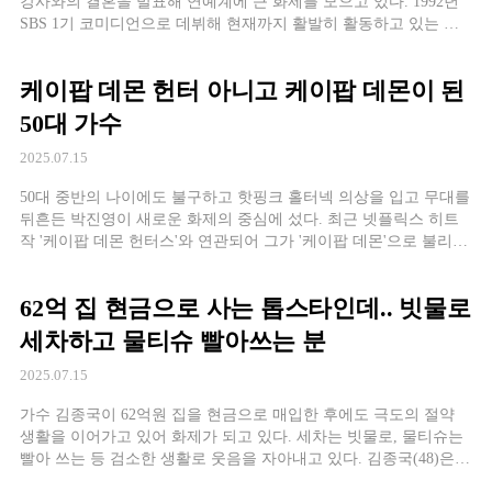
강사와의 결혼을 발표해 연예계에 큰 화제를 모으고 있다. 1992년
SBS 1기 코미디언으로 데뷔해 현재까지 활발히 활동하고 있는 윤
정수는 연예계 대표 '노총각' 타이틀을 마침내 반납하게 됐다. 김숙
앞에서의 특별한 발표 윤정수는 MBC '구해줘! 홈즈' 녹화 현장에서
케이팝 데몬 헌터 아니고 케이팝 데몬이 된
가상 결혼
50대 가수
2025.07.15
50대 중반의 나이에도 불구하고 핫핑크 홀터넥 의상을 입고 무대를
뒤흔든 박진영이 새로운 화제의 중심에 섰다. 최근 넷플릭스 히트
작 '케이팝 데몬 헌터스'와 연관되어 그가 '케이팝 데몬'으로 불리며
독특한 위상을 보여주고 있다. 워터밤 2025에서 폭발한 존재감 박
진영은 지난 7월 4일부터 6일까지 경기도 고양시 킨텍스 야외 글로
62억 집 현금으로 사는 톱스타인데.. 빗물로
벌 스테이지에서 열린 '워
세차하고 물티슈 빨아쓰는 분
2025.07.15
가수 김종국이 62억원 집을 현금으로 매입한 후에도 극도의 절약
생활을 이어가고 있어 화제가 되고 있다. 세차는 빗물로, 물티슈는
빨아 쓰는 등 검소한 생활로 웃음을 자아내고 있다. 김종국(48)은
최근 62억원가량의 주택을 전액 현금 매수한 사실이 알려지며 화제