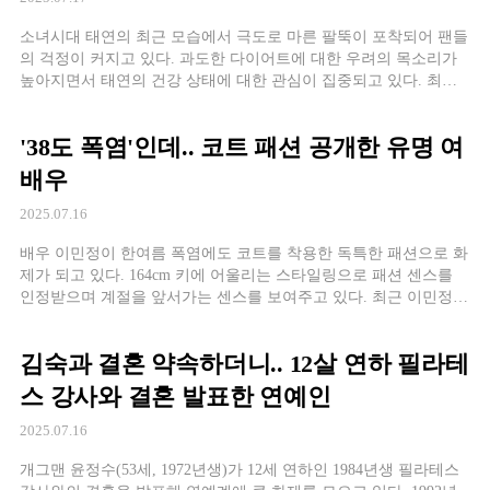
소녀시대 태연의 최근 모습에서 극도로 마른 팔뚝이 포착되어 팬들
의 걱정이 커지고 있다. 과도한 다이어트에 대한 우려의 목소리가
높아지면서 태연의 건강 상태에 대한 관심이 집중되고 있다. 최근
공개된 태연의 셀카 사진에서 극세사를 연상시킬 정도로 가는 팔뚝
이 눈길을 끌었다. 원래 마른 체형으로 유명했던 태연이지만, 이번
'38도 폭염'인데.. 코트 패션 공개한 유명 여
에는 지나치게 마른 모습이 포착되면서 팬
배우
2025.07.16
배우 이민정이 한여름 폭염에도 코트를 착용한 독특한 패션으로 화
제가 되고 있다. 164cm 키에 어울리는 스타일링으로 패션 센스를
인정받으며 계절을 앞서가는 센스를 보여주고 있다. 최근 이민정은
자신의 SNS를 통해 가을 분위기의 패션 사진을 공개했다. 공개된
사진 속 이민정은 따뜻한 베이지색 코트를 입고 가을 분위기를 물
김숙과 결혼 약속하더니.. 12살 연하 필라테
씬 풍기고 있어 눈길을 끌었다. 계
스 강사와 결혼 발표한 연예인
2025.07.16
개그맨 윤정수(53세, 1972년생)가 12세 연하인 1984년생 필라테스