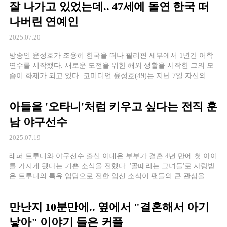
잘 나가고 있었는데.. 47세에 돌연 한국 떠
나버린 연예인
2025.07.20
방송인 윤성호가 조용히 한국을 떠나 필리핀 세부에서 1년간 어학
연수를 시작했다. 새로운 도전을 위한 해외 생활을 시작한 그의 모
습이 화제가 되고 있다. 코미디언 윤성호(49)는 지난 7일 자신의 유
튜브 채널을 통해 필리핀 세부로 1년간 어학연수를 떠난다고 밝혔
다. '뉴진스님'이라는 별명으로 최근 재조명받은 그가 새로운 도전
아들을 '오타니'처럼 키우고 싶다는 전직 훈
을 위해 해외로 떠난 것이다. 1인
남 야구선수
2025.07.19
래퍼 트루디와 야구선수 출신 이대은 부부가 결혼 4년 만에 첫 아이
를 가지게 됐다는 기쁜 소식을 전했다. '골때리는 그녀들'로 사랑받
은 트루디의 특유 입담으로 전한 임신 소식이 팬들의 큰 관심을 모
으고 있다. "똥인 줄 알았는데 금덩이였다" 특급 센스 트루디는 지
난 5월 9일 자신의 SNS를 통해 "지금도 믿기지 않지만, 제가 올해
만난지 10분만에.. 옆에서 "결혼해서 아기
11월에 엄마가 됩니다"
낳아" 이야기 들은 커플