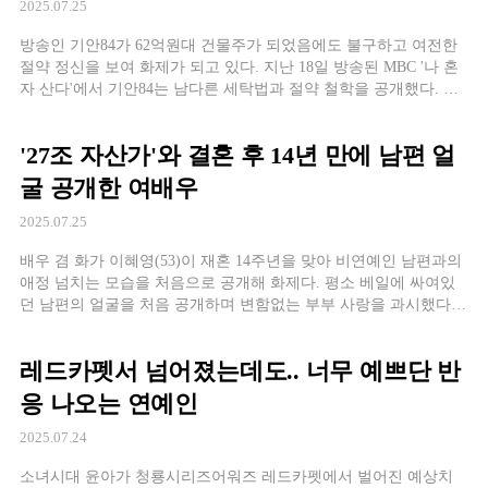
2025.07.25
방송인 기안84가 62억원대 건물주가 되었음에도 불구하고 여전한
절약 정신을 보여 화제가 되고 있다. 지난 18일 방송된 MBC '나 혼
자 산다'에서 기안84는 남다른 세탁법과 절약 철학을 공개했다. 그
는 맨손으로 락스 원액을 사용해 빨래하는 모습을 보여주며 "헤질
때까지 입는다"고 말해 시청자들을 놀라게 했다. 변하지 않는 절약
'27조 자산가'와 결혼 후 14년 만에 남편 얼
철학 69억원대 추정가의
굴 공개한 여배우
2025.07.25
배우 겸 화가 이혜영(53)이 재혼 14주년을 맞아 비연예인 남편과의
애정 넘치는 모습을 처음으로 공개해 화제다. 평소 베일에 싸여있
던 남편의 얼굴을 처음 공개하며 변함없는 부부 사랑을 과시했다.
헉 벌써 결혼 14주년! 이혜영은 19일 자신의 SNS에 "헉 벌써 결혼
14주년!!!"이라는 글과 함께 남편과의 영상을 게시했다. 공개된 영
레드카펫서 넘어졌는데도.. 너무 예쁘단 반
상 속에서 두 사람은
응 나오는 연예인
2025.07.24
소녀시대 윤아가 청룡시리즈어워즈 레드카펫에서 벌어진 예상치