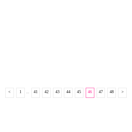
가 됐다. 지난 KBS2 '옥탑방의 문제아들'에서 그는 이런 '현금 플렉
스'의 비결로 "오로지
<
1
41
42
43
44
45
46
47
48
>
…