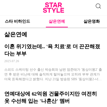
스타 비하인드
삶은연예
삶은영화
삶은연예
이혼 위기였는데.. '욕 치료'로 더 끈끈해졌
다는 부부
2025.07.26
스피드 스케이팅 선수 출신 박승희와 남편 엄준태가 '동상이몽2' 출
연 후 받은 비난에 대해 솔직하게 털어놓으며 오히려 부부 관계가
더욱 돈독해졌다고 밝혔다. 지난 21일 방송된 SBS '동상이몽2-너는
내 운명'에서 박승희는 과거 프로그램 출연 당시 받았던 악성 댓글
과 비난에 대해 언급했다. 박승희는 "저희도 욕을 많이 먹었다"며
연예대상에 62억원 건물주이지만 여전히
당시 상황을 회상했다. 이
옷 수선해 입는 '나혼산' 멤버