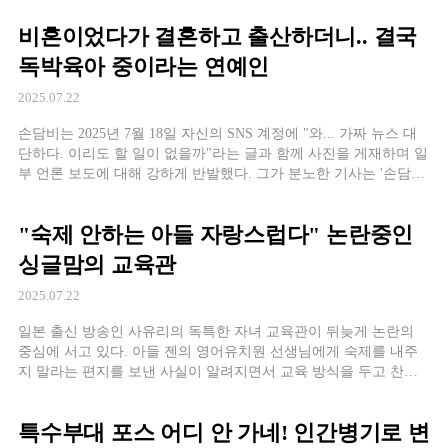
이 드는 고가 프리미엄 시설로 알려졌다. 특히 주목을 끈 것은 조리
비혼이었다가 결혼하고 출산하더니.. 결국
원의 식사 서비스다. 일반적인 산후조
독박육아 중이라는 연예인
2025.07.22
손담비는 2025년 7월 18일 자신의 SNS 계정에 "와... 가짜 뉴스 대
단하다. 이리도 할 일이 없을까"라는 글과 함께 사진을 게재하며 일
부 언론 보도에 대해 강하게 반발했다. 그가 분노한 기사는 '손담비,
이규혁한테 속아 아이 가졌다? 남편 가스라이팅 폭로'라는 제목으
로, 손담비가 가스라이팅 당했다는 표현에 대해 "이리도 할 일이 없
"숙제 안하는 아들 자랑스럽다" 논란중인
을까 ㅉㅉㅉ"라
싱글맘의 교육관
2025.07.22
일본 출신 방송인 사유리의 독특한 자녀 교육관이 뒤늦게 논란의
중심에 서고 있다. 아들 젠의 영어유치원 선생님에게 숙제를 내주
지 말라는 편지를 보낸 사실이 알려지면서 교육 방식을 두고 찬반
의견이 팽팽하게 갈리고 있다. 최근 'A급 장영란' 채널에 출연한 사
유리는 아들 젠의 5개국어 구사 능력을 자랑하며 자신만의 교육철
특수부대 포스 어디 안 가네! 인간병기로 변
학을 소개했다. 이 과정에서 공개된 숙