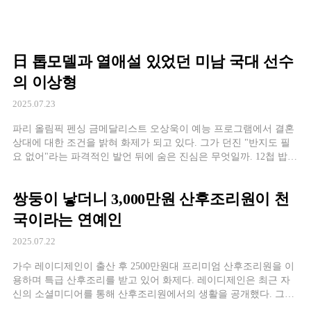
日 톱모델과 열애설 있었던 미남 국대 선수
의 이상형
2025.07.23
파리 올림픽 펜싱 금메달리스트 오상욱이 예능 프로그램에서 결혼
상대에 대한 조건을 밝혀 화제가 되고 있다. 그가 던진 "반지도 필
요 없어"라는 파격적인 발언 뒤에 숨은 진심은 무엇일까. 12첩 밥상
이면 충분하다는 남자 지난 17일 방송된 TV조선 '핸썸가이즈' 촬영
현장에서 오상욱은 형들과 함께 12첩 밥상을 받고 "어떤 여자가 이
쌍둥이 낳더니 3,000만원 산후조리원이 천
런 밥상으로 프러포즈하면
국이라는 연예인
2025.07.22
가수 레이디제인이 출산 후 2500만원대 프리미엄 산후조리원을 이
용하며 특급 산후조리를 받고 있어 화제다. 레이디제인은 최근 자
신의 소셜미디어를 통해 산후조리원에서의 생활을 공개했다. 그녀
가 머무는 산후조리원은 최소 1700만원에서 최대 2500만원의 비용