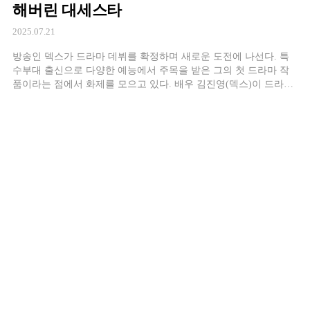
해버린 대세스타
2025.07.21
방송인 덱스가 드라마 데뷔를 확정하며 새로운 도전에 나선다. 특
수부대 출신으로 다양한 예능에서 주목을 받은 그의 첫 드라마 작
품이라는 점에서 화제를 모으고 있다. 배우 김진영(덱스)이 드라마
데뷔작 '아이쇼핑'에 임하는 남다른 각오를 전했다. 오는 21일 첫 방
송되는 ENA 새 월화드라마 '아이쇼핑'에서 덱스는 염정아가 키워
낸 인간병기 역할을 맡았다. 염정