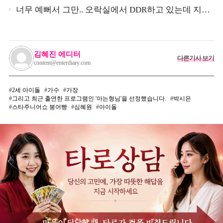
심 받았던 스타
너무 예뻐서 그만.. 오락실에서 DDR하고 있는데 지나
가던 이상민이 캐스팅했다는 연예인
김혜진 에디터
다른기사 보기
content@enterdiary.com
2세 아이돌
가수
가장
그리고 최근 출연한 프로그램인 '아는형님'을 선정했습니다.
박시은
스타주니어쇼 붕어빵
심혜원
아이돌