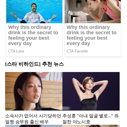
[스타 비하인드] 추천 뉴스
소속사가 없어서 사기당하던
추성훈 "아내 얼굴 별로..." 좌
얼짱 승무원 출신 배우
절한 야노시호