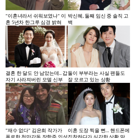
"이혼녀라서 쉬워보였나" 이
박신혜, 둘째 임신 중 솔직 고
혼 5년차 한그루 심경 밝혀
백
결혼 한 달도 안 남았는데.. 갑
둘이 부부라는 사실 팬들도
자기 사라져버린 모델 신부
잘 모르고 있는 상황
"재수 없다" 김은희 작가가
이혼 도장 찍을 뻔... 핸드폰에
폭로한 천만감독 장항준 인성
집착하다가 심각한 상황 맞은