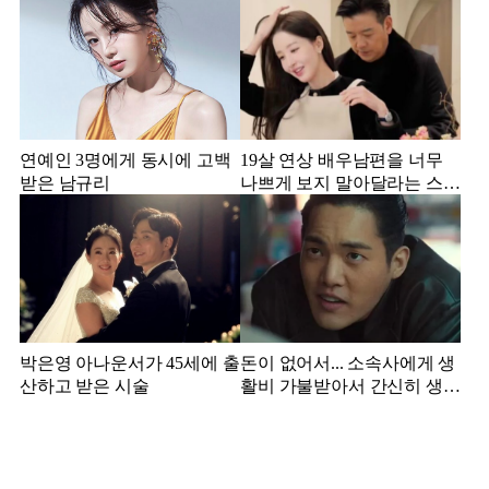
연예인 3명에게 동시에 고백
19살 연상 배우남편을 너무
받은 남규리
나쁘게 보지 말아달라는 스타
강사 아내
박은영 아나운서가 45세에 출
돈이 없어서... 소속사에게 생
산하고 받은 시술
활비 가불받아서 간신히 생활
하던 배우 근황