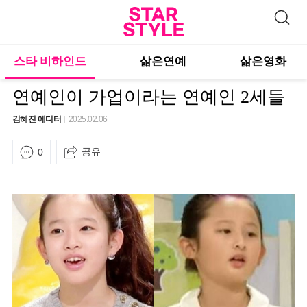
스타 비하인드
삶은연예
삶은영화
연예인이 가업이라는 연예인 2세들
김혜진 에디터
2025.02.06
공유
0