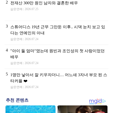
2
전재산 300만 원인 남자와 결혼한 배우
삶은연예
2026.07.25
3
스튜어디스 19년 근무 그만둔 이후.. 시댁 눈치 보고 있
다는 연예인의 아내
삶은연예
2026.07.24
4
"아이 둘 엄마"였는데 원빈과 조인성의 첫 사랑이었던
배우
삶은연예
2026.07.24
5
1명만 낳아서 잘 키우자더니… 어느새 3자녀 부모 된 스
타커플 ❤️
삶은연예
2026.07.24