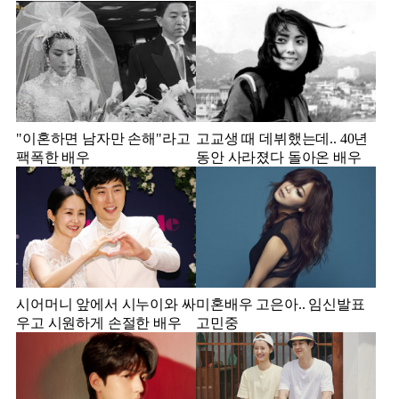
"이혼하면 남자만 손해"라고
고교생 때 데뷔했는데.. 40년
팩폭한 배우
동안 사라졌다 돌아온 배우
시어머니 앞에서 시누이와 싸
미혼배우 고은아.. 임신발표
우고 시원하게 손절한 배우
고민중