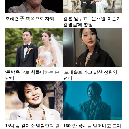
조혜련 子 학폭으로 자퇴
결혼 앞두고... 문채원 '이준기
결별설'에 황당
'독박육아'로 힘들어하는 손
'모태솔로'라고 밝힌 장원영
담비
언니
15억 빚 갚아준 열혈팬과 결
1600만 왕사남 밀어내고 드디