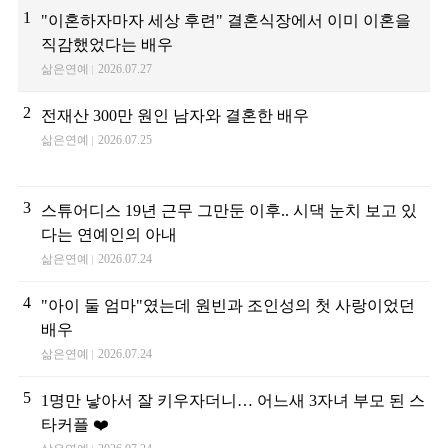
1
"이혼하자마자 세상 후련" 결혼식장에서 이미 이혼을
직감했었다는 배우
삶은연예
2026.07.27
2
전재산 300만 원인 남자와 결혼한 배우
삶은연예
2026.07.25
3
스튜어디스 19년 근무 그만둔 이후.. 시댁 눈치 보고 있
다는 연예인의 아내
삶은연예
2026.07.24
4
"아이 둘 엄마"였는데 원빈과 조인성의 첫 사랑이었던
배우
삶은연예
2026.07.24
5
1명만 낳아서 잘 키우자더니… 어느새 3자녀 부모 된 스
타커플 ❤️