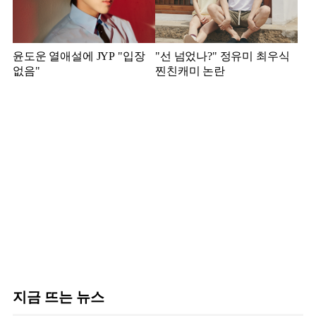
윤도운 열애설에 JYP "입장
"선 넘었나?" 정유미 최우식
없음"
찐친캐미 논란
지금 뜨는 뉴스