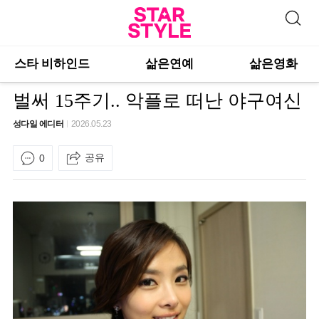
스타 비하인드
삶은연예
삶은영화
벌써 15주기.. 악플로 떠난 야구여신
성다일 에디터
2026.05.23
공유
0