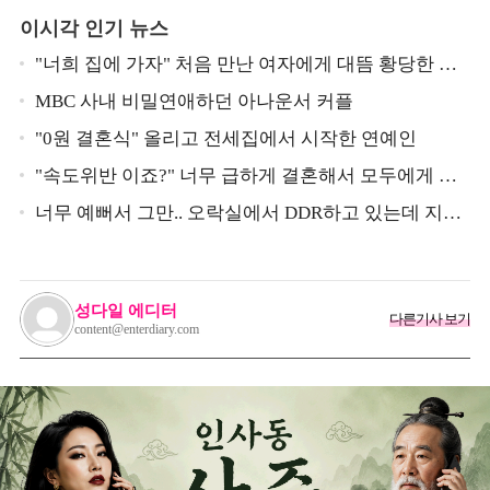
이시각 인기 뉴스
"너희 집에 가자" 처음 만난 여자에게 대뜸 황당한 요
구 했다는 MBC 아나운서
MBC 사내 비밀연애하던 아나운서 커플
"0원 결혼식" 올리고 전세집에서 시작한 연예인
"속도위반 이죠?" 너무 급하게 결혼해서 모두에게 의
심 받았던 스타
너무 예뻐서 그만.. 오락실에서 DDR하고 있는데 지나
가던 이상민이 캐스팅했다는 연예인
성다일 에디터
다른기사 보기
content@enterdiary.com