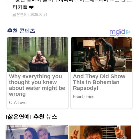
타커플 ❤️
삶은연예
2026.07.24
[삶은연예] 추천 뉴스