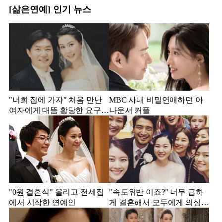
[삶은연예] 인기 뉴스
"너희 집에 가자" 처음 만난
MBC 사내 비밀연애하던 아
여자에게 대뜸 황당한 요구
나운서 커플
했다는 MBC 아나운서
"0원 결혼식" 올리고 전세집
"속도위반 이죠?" 너무 급하
에서 시작한 연예인
게 결혼해서 모두에게 의심
받았던 스타