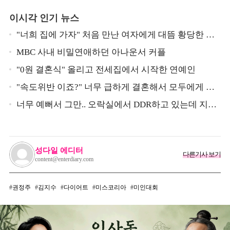
이시각 인기 뉴스
"너희 집에 가자" 처음 만난 여자에게 대뜸 황당한 요
구 했다는 MBC 아나운서
MBC 사내 비밀연애하던 아나운서 커플
"0원 결혼식" 올리고 전세집에서 시작한 연예인
"속도위반 이죠?" 너무 급하게 결혼해서 모두에게 의
심 받았던 스타
너무 예뻐서 그만.. 오락실에서 DDR하고 있는데 지나
가던 이상민이 캐스팅했다는 연예인
성다일 에디터
다른기사 보기
content@enterdiary.com
권정주
김지수
다이어트
미스코리아
미인대회