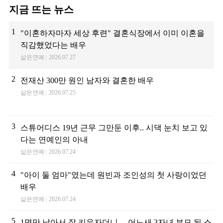
지금 뜨는 뉴스
1
"이혼하자마자 세상 후련" 결혼식장에서 이미 이혼을
직감했었다는 배우
삶은연예
2026.07.27
2
전재산 300만 원인 남자와 결혼한 배우
삶은연예
2026.07.25
3
스튜어디스 19년 근무 그만둔 이후.. 시댁 눈치 보고 있
다는 연예인의 아내
삶은연예
2026.07.24
4
"아이 둘 엄마"였는데 원빈과 조인성의 첫 사랑이었던
배우
삶은연예
2026.07.24
5
1명만 낳아서 잘 키우자더니… 어느새 3자녀 부모 된 스