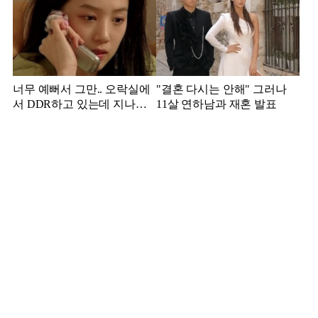
너무 예뻐서 그만.. 오락실에
"결혼 다시는 안해" 그러나
서 DDR하고 있는데 지나가
11살 연하남과 재혼 발표
던 이상민이 캐스팅했다는 연
예인