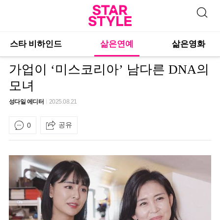
스타 비하인드
삶은연예
삶은영화
가업이 ‘미스코리아’ 남다른 DNA의
모녀
성다일 에디터
2025.08.21
공유
0