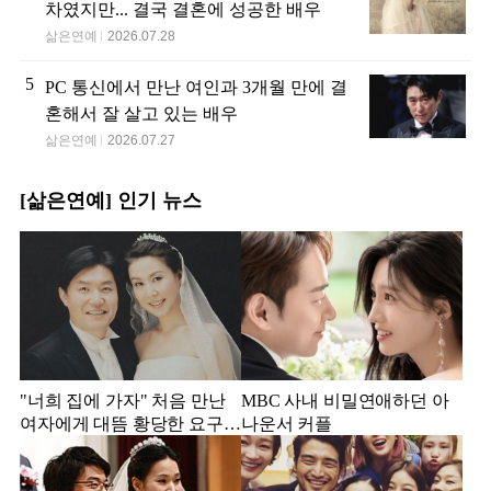
차였지만... 결국 결혼에 성공한 배우
삶은연예
2026.07.28
5
PC 통신에서 만난 여인과 3개월 만에 결
혼해서 잘 살고 있는 배우
삶은연예
2026.07.27
[삶은연예] 인기 뉴스
"너희 집에 가자" 처음 만난
MBC 사내 비밀연애하던 아
여자에게 대뜸 황당한 요구
나운서 커플
했다는 MBC 아나운서