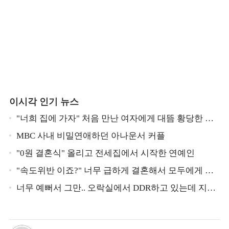
이시각 인기 뉴스
"너희 집에 가자" 처음 만난 여자에게 대뜸 황당한 요
구 했다는 MBC 아나운서
MBC 사내 비밀연애하던 아나운서 커플
"0원 결혼식" 올리고 전세집에서 시작한 연예인
"속도위반 이죠?" 너무 급하게 결혼해서 모두에게 의
심 받았던 스타
너무 예뻐서 그만.. 오락실에서 DDR하고 있는데 지나
가던 이상민이 캐스팅했다는 연예인