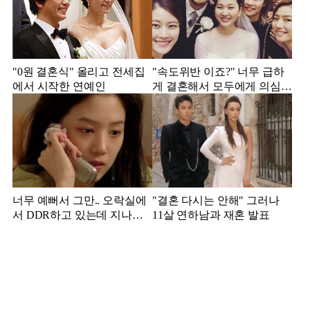
"0원 결혼식" 올리고 전세집
"속도위반 이죠?" 너무 급하
에서 시작한 연예인
게 결혼해서 모두에게 의심
받았던 스타
너무 예뻐서 그만.. 오락실에
"결혼 다시는 안해" 그러나
서 DDR하고 있는데 지나가
11살 연하남과 재혼 발표
던 이상민이 캐스팅했다는 연
예인