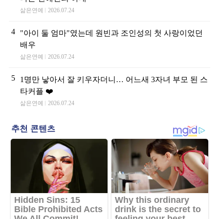
삶은연예
2026.07.24
4
"아이 둘 엄마"였는데 원빈과 조인성의 첫 사랑이었던
배우
삶은연예
2026.07.24
5
1명만 낳아서 잘 키우자더니… 어느새 3자녀 부모 된 스
타커플 ❤️
삶은연예
2026.07.24