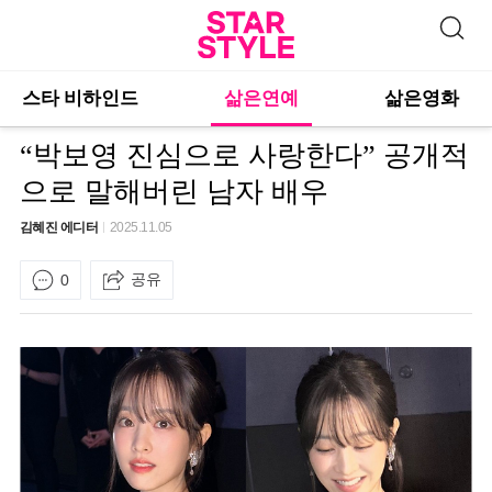
스타 비하인드
삶은연예
삶은영화
“박보영 진심으로 사랑한다” 공개적
으로 말해버린 남자 배우
김혜진 에디터
2025.11.05
공유
0