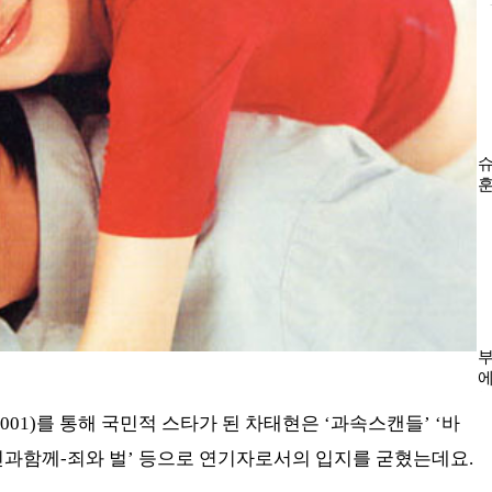
001)를 통해 국민적 스타가 된 차태현은 ‘과속스캔들’ ‘바
‘신과함께-죄와 벌’ 등으로 연기자로서의 입지를 굳혔는데요.