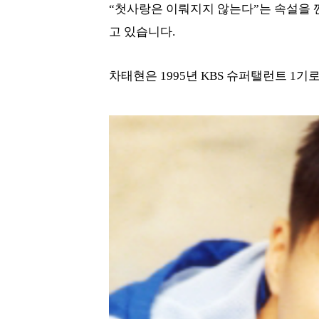
“첫사랑은 이뤄지지 않는다”는 속설을 깬
고 있습니다.
차태현은 1995년 KBS 슈퍼탤런트 1