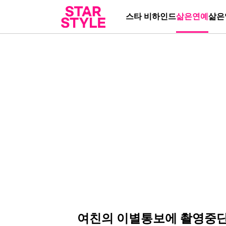
스타 비하인드
삶은연예
삶은
여친의 이별통보에 촬영중단