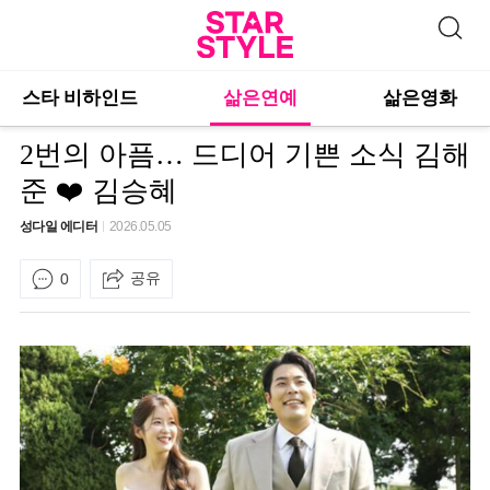
스타 비하인드
삶은연예
삶은영화
2번의 아픔… 드디어 기쁜 소식 김해
준 ❤️ 김승혜
성다일 에디터
2026.05.05
공유
0