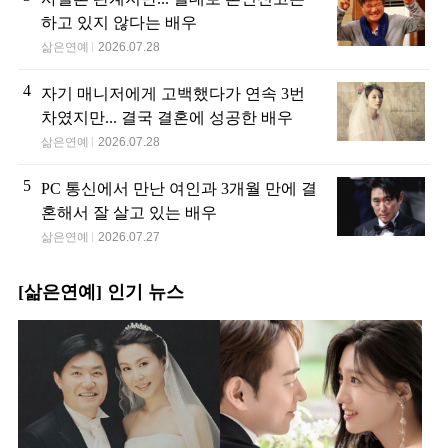
하고 있지 않다는 배우
삶은연예
2026.07.28
4
자기 매니저에게 고백했다가 연속 3번
차였지만... 결국 결혼에 성공한 배우
삶은연예
2026.07.28
5
PC 통신에서 만난 여인과 3개월 만에 결
혼해서 잘 살고 있는 배우
삶은연예
2026.07.27
[삶은연예] 인기 뉴스