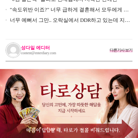
"속도위반 이죠?" 너무 급하게 결혼해서 모두에게 의
심 받았던 스타
너무 예뻐서 그만.. 오락실에서 DDR하고 있는데 지나
가던 이상민이 캐스팅했다는 연예인
성다일 에디터
다른기사 보기
content@enterdiary.com