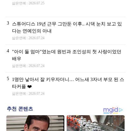
삶은연예
2026.07.25
3
스튜어디스 19년 근무 그만둔 이후.. 시댁 눈치 보고 있
다는 연예인의 아내
삶은연예
2026.07.24
4
"아이 둘 엄마"였는데 원빈과 조인성의 첫 사랑이었던
배우
삶은연예
2026.07.24
5
1명만 낳아서 잘 키우자더니… 어느새 3자녀 부모 된 스
타커플 ❤️
삶은연예
2026.07.24