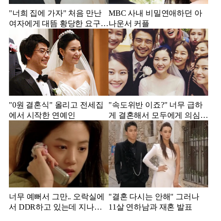
"너희 집에 가자" 처음 만난
MBC 사내 비밀연애하던 아
여자에게 대뜸 황당한 요구
나운서 커플
했다는 MBC 아나운서
"0원 결혼식" 올리고 전세집
"속도위반 이죠?" 너무 급하
에서 시작한 연예인
게 결혼해서 모두에게 의심
받았던 스타
너무 예뻐서 그만.. 오락실에
"결혼 다시는 안해" 그러나
서 DDR하고 있는데 지나가
11살 연하남과 재혼 발표
던 이상민이 캐스팅했다는 연