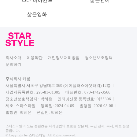
스타 비하인드
삶은연예
삶은영화
회사소개
이용약관
개인정보처리방침
청소년보호정책
문의하기
주식회사 카붐
서울특별시 서초구 강남대로 369 (에이플러스에셋타워) 12층
사업자등록번호 : 295-81-01305
대표번호 : 070-4742-3566
청소년보호책임자 : 박혜은
인터넷신문 등록번호: 아55396
제호: 스타스타일
등록일: 2024-04-09
발행일: 2026-08-08
발행인: 박혜은
편집인: 박혜은
스타스타일의 모든 콘텐츠는 저작권법의 보호를 받은 바, 무단 전재, 복사, 배포 등을
금합니다.
© Copyright by 스타스타일. All Rights Reserved.