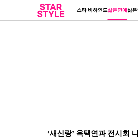
스타 비하인드
삶은연예
삶은
‘새신랑’ 옥택연과 전시회 