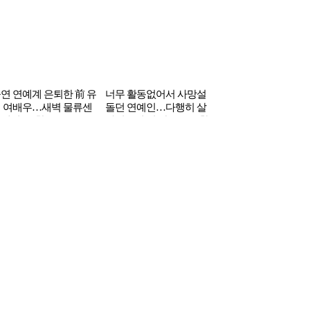
연 연예계 은퇴한 前 유
너무 활동없어서 사망설
 여배우…새벽 물류센
돌던 연예인…다행히 살
에서 ‘포착’
아있는데 더 안좋은 근황