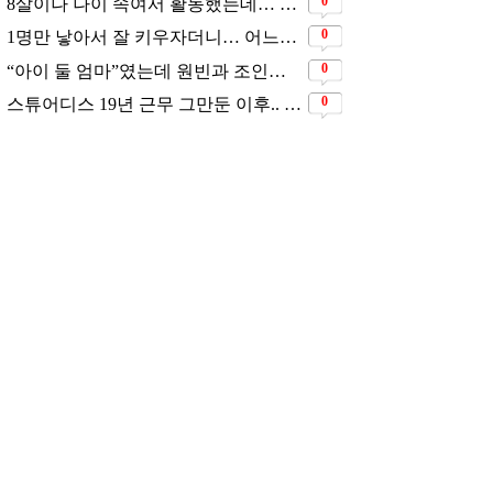
0
8살이나 나이 속여서 활동했는데… 너무 동안이라서 아무도 의심 안 했다는 배우
0
1명만 낳아서 잘 키우자더니… 어느새 3자녀 부모 된 스타커플 ❤️
0
“아이 둘 엄마”였는데 원빈과 조인성의 첫 사랑이었던 배우
0
스튜어디스 19년 근무 그만둔 이후.. 시댁 눈치 보고 있다는 연예인의 아내