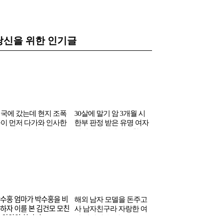
당신을 위한 인기글
국에 갔는데 현지 조폭
30살에 말기 암 3개월 시
내년에 환갑인데…
이 먼저 다가와 인사한
한부 판정 받은 유명 여자
과 헌팅 시도했다는 
국 연예인 정체
연예인의 의외의 근황
코리아 출신 여배우
ᆨ수홍 엄마가 박수홍을 비
해외 남자 모델을 돈주고
ᆫ하자 이를 본 김건모 모친
사 남자친구라 자랑한 여
 의외의 한마디
자 연예인 ‘논란’