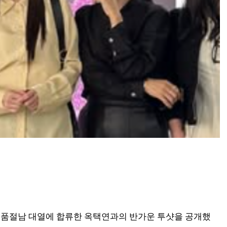
 품절남 대열에 합류한 옥택연과의 반가운 투샷을 공개했