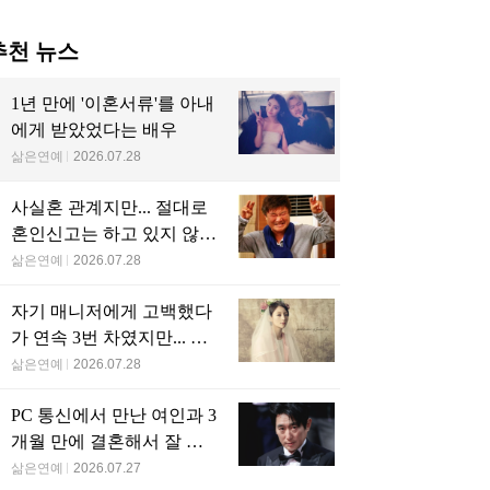
추천 뉴스
1년 만에 '이혼서류'를 아내
에게 받았었다는 배우
삶은연예
2026.07.28
사실혼 관계지만... 절대로
혼인신고는 하고 있지 않다
는 배우
삶은연예
2026.07.28
자기 매니저에게 고백했다
가 연속 3번 차였지만... 결
국 결혼에 성공한 배우
삶은연예
2026.07.28
PC 통신에서 만난 여인과 3
개월 만에 결혼해서 잘 살
고 있는 배우
삶은연예
2026.07.27