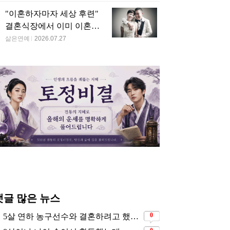
"이혼하자마자 세상 후련"
결혼식장에서 이미 이혼을
직감했었다는 배우
삶은연예
2026.07.27
댓글 많은 뉴스
0
5살 연하 농구선수와 결혼하려고 했는데… 시어머니의 결혼반대에 부딛혔던 아이돌