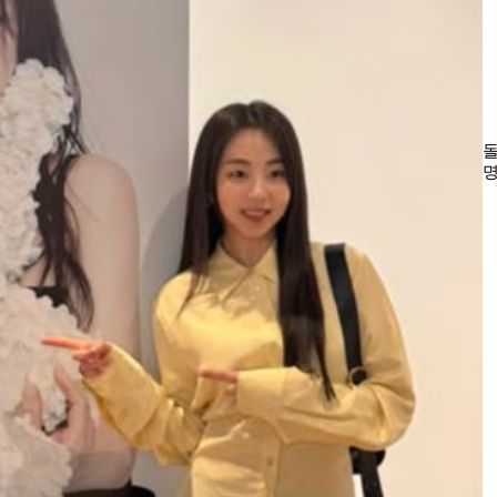
돌
명
터