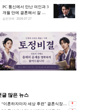
 너무 예뻐 조선 중전으
‘전국노래자랑’ 출연한 장
인 선배 가수의 정체
 캐스팅된 여배우
신 초등 6학년 여학생
설 난무’
연 딱 4일 남았는데…일
유명 연예인들 헬스 트레
 통보로 전 세계 공연 취
이너, 아내가 아들뻘 청년
 된 인기 여가수
과 눈 맞아 떠나…’멘붕’
민 가요만 수십곡 만들
75살 배우, 39살 연하 애인
는데…소속사 나올때
사이에 늦둥이 임신…낙
만원도 못받은 그룹
태 강요 논란