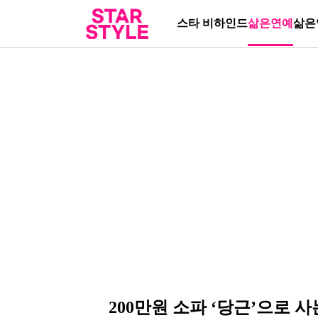
스타 비하인드
삶은연예
삶은
200만원 소파 ‘당근’으로 