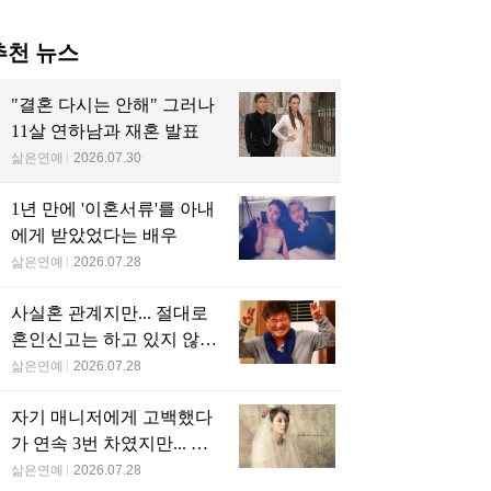
당신을 위한 인기글
마나 예쁘길래…20대인
여대생 아니었어? 화제의
가수 싸이와 난투극을