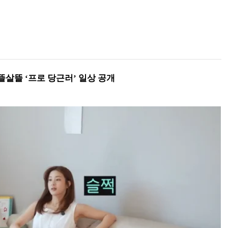
뜰살뜰 ‘프로 당근러’ 일상 공개