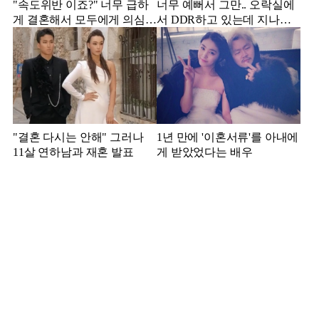
"속도위반 이죠?" 너무 급하
너무 예뻐서 그만.. 오락실에
게 결혼해서 모두에게 의심
서 DDR하고 있는데 지나가
받았던 스타
던 이상민이 캐스팅했다는 연
예인
"결혼 다시는 안해" 그러나
1년 만에 '이혼서류'를 아내에
11살 연하남과 재혼 발표
게 받았었다는 배우