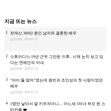
지금 뜨는 뉴스
1
전재산 300만 원인 남자와 결혼한 배우
삶은연예
2026.07.25
2
스튜어디스 19년 근무 그만둔 이후.. 시댁 눈치 보고 있
다는 연예인의 아내
삶은연예
2026.07.24
3
"아이 둘 엄마"였는데 원빈과 조인성의 첫 사랑이었던
배우
삶은연예
2026.07.24
4
1명만 낳아서 잘 키우자더니… 어느새 3자녀 부모 된 스
타커플 ❤️