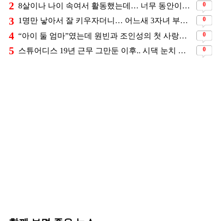
2
0
8살이나 나이 속여서 활동했는데… 너무 동안이라서 아무도 의심 안 했다는 배우
3
0
1명만 낳아서 잘 키우자더니… 어느새 3자녀 부모 된 스타커플 ❤️
4
0
“아이 둘 엄마”였는데 원빈과 조인성의 첫 사랑이었던 배우
5
0
스튜어디스 19년 근무 그만둔 이후.. 시댁 눈치 보고 있다는 연예인의 아내