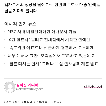
업가로서의 성공을 넘어 다시 한번 배우로서 대중 앞에 설
날을 기다려 봅니다.
이시각 인기 뉴스
MBC 사내 비밀연애하던 아나운서 커플
"0원 결혼식" 올리고 전세집에서 시작한 연예인
"속도위반 이죠?" 너무 급하게 결혼해서 모두에게 의
심 받았던 스타
너무 예뻐서 그만.. 오락실에서 DDR하고 있는데 지나
가던 이상민이 캐스팅했다는 연예인
"결혼 다시는 안해" 그러나 11살 연하남과 재혼 발표
김혜진 에디터
다른기사 보기
content@enterdiary.com
결혼
별거
생활비
연예계 복귀
하유미