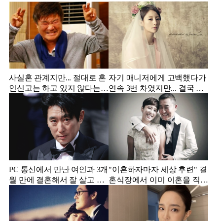
사실혼 관계지만... 절대로 혼
자기 매니저에게 고백했다가
인신고는 하고 있지 않다는
연속 3번 차였지만... 결국 결
배우
혼에 성공한 배우
PC 통신에서 만난 여인과 3개
"이혼하자마자 세상 후련" 결
월 만에 결혼해서 잘 살고 있
혼식장에서 이미 이혼을 직감
는 배우
했었다는 배우