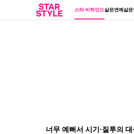
스타 비하인드
삶은연예
삶은
너무 예뻐서 시기·질투의 