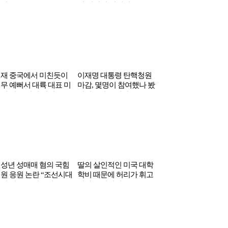
결말
해 대학간 연예인
원 내야 할수도 ‘시한
재 중국에서 미친듯이
이재명 대통령 탄핵청원
무 예뻐서 대륙 대표 미
마감, 몇명이 참여했나 봤
된 한국 신인 여배우
더니…정부 긴장
성년 성매매 혐의 국힘
딸의 살인적인 미국 대학
원 응원 논란 “조선시대
학비 때문에 허리가 휘고
0살 신부도 있는데…”
있다는 연예인 부부