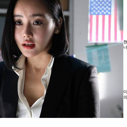
현
너
녀
미
의
1