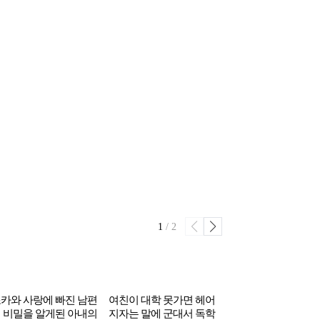
1
/
2
카와 사랑에 빠진 남편
여친이 대학 못가면 헤어
김수현, ‘가세연’ 리
 비밀을 알게된 아내의
지자는 말에 군대서 독학
극복했나 했더니…10