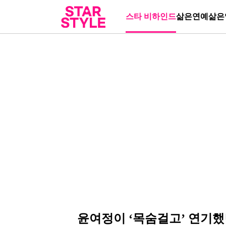
스타 비하인드
삶은연예
삶은
윤여정이 ‘목숨걸고’ 연기했