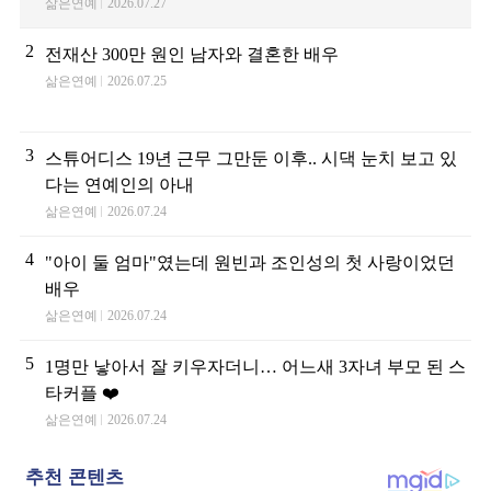
삶은연예
2026.07.27
2
전재산 300만 원인 남자와 결혼한 배우
삶은연예
2026.07.25
3
스튜어디스 19년 근무 그만둔 이후.. 시댁 눈치 보고 있
다는 연예인의 아내
삶은연예
2026.07.24
4
"아이 둘 엄마"였는데 원빈과 조인성의 첫 사랑이었던
배우
삶은연예
2026.07.24
5
1명만 낳아서 잘 키우자더니… 어느새 3자녀 부모 된 스
타커플 ❤️
삶은연예
2026.07.24