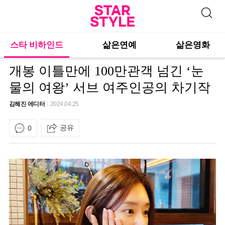
스타 비하인드
삶은연예
삶은영화
개봉 이틀만에 100만관객 넘긴 ‘눈
물의 여왕’ 서브 여주인공의 차기작
김혜진 에디터
2024.04.25
공유
0