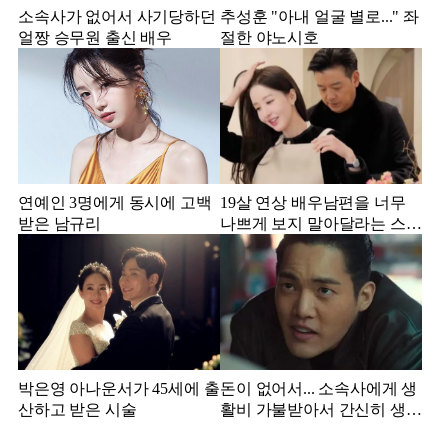
소속사가 없어서 사기당하던
추성훈 "아내 얼굴 별로..." 좌
얼짱 승무원 출신 배우
절한 야노시호
연예인 3명에게 동시에 고백
19살 연상 배우남편을 너무
받은 남규리
나쁘게 보지 말아달라는 스타
강사 아내
박은영 아나운서가 45세에 출
돈이 없어서... 소속사에게 생
산하고 받은 시술
활비 가불받아서 간신히 생활
하던 배우 근황