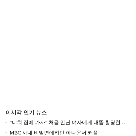
이시각 인기 뉴스
"너희 집에 가자" 처음 만난 여자에게 대뜸 황당한 요
구 했다는 MBC 아나운서
MBC 사내 비밀연애하던 아나운서 커플