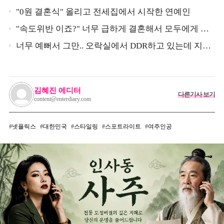
"0원 결혼식" 올리고 전세집에서 시작한 연예인
"속도위반 이죠?" 너무 급하게 결혼해서 모두에게 의
심 받았던 스타
너무 예뻐서 그만.. 오락실에서 DDR하고 있는데 지나
가던 이상민이 캐스팅했다는 연예인
김혜진 에디터
다른기사 보기
content@enterdiary.com
넷플릭스
대한민국
스타일링
스포트라이트
여주인공