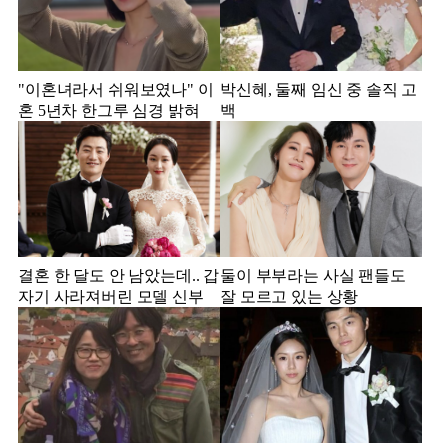
"이혼녀라서 쉬워보였나" 이
박신혜, 둘째 임신 중 솔직 고
혼 5년차 한그루 심경 밝혀
백
결혼 한 달도 안 남았는데.. 갑
둘이 부부라는 사실 팬들도
자기 사라져버린 모델 신부
잘 모르고 있는 상황