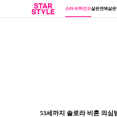
스타 비하인드
삶은연예
삶은
53세까지 솔로라 비혼 의심