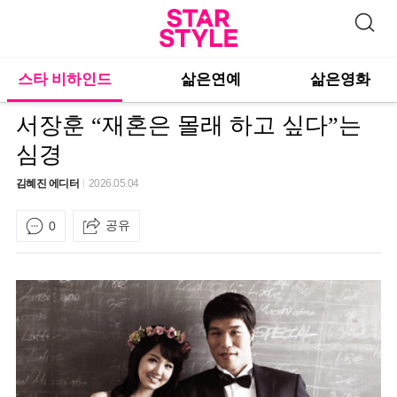
스타 비하인드
삶은연예
삶은영화
서장훈 “재혼은 몰래 하고 싶다”는
심경
김혜진 에디터
2026.05.04
공유
0