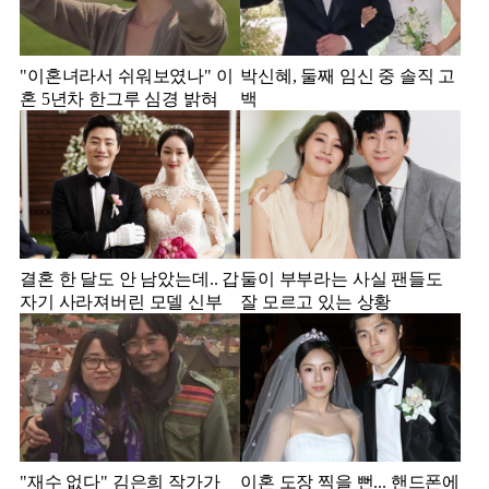
"이혼녀라서 쉬워보였나" 이
박신혜, 둘째 임신 중 솔직 고
혼 5년차 한그루 심경 밝혀
백
결혼 한 달도 안 남았는데.. 갑
둘이 부부라는 사실 팬들도
자기 사라져버린 모델 신부
잘 모르고 있는 상황
"재수 없다" 김은희 작가가
이혼 도장 찍을 뻔... 핸드폰에