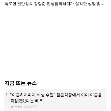
폭로한 천만감독 장항준 인성
집착하다가 심각한 상황 맞은
김영광
지금 뜨는 뉴스
1
"이혼하자마자 세상 후련" 결혼식장에서 이미 이혼을
직감했었다는 배우
삶은연예
2026.07.27