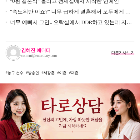
"0원 결혼식" 올리고 전세집에서 시작한 연예인
"속도위반 이죠?" 너무 급하게 결혼해서 모두에게 의
심 받았던 스타
너무 예뻐서 그만.. 오락실에서 DDR하고 있는데 지나
가던 이상민이 캐스팅했다는 연예인
김혜진 에디터
다른기사 보기
content@enterdiary.com
농구 선수
방송인
서장훈
이혼
재혼