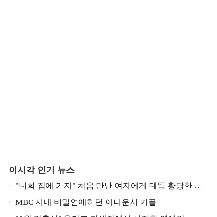
이시각 인기 뉴스
"너희 집에 가자" 처음 만난 여자에게 대뜸 황당한 요
구 했다는 MBC 아나운서
MBC 사내 비밀연애하던 아나운서 커플