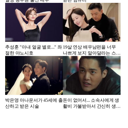
추성훈 "아내 얼굴 별로..." 좌
19살 연상 배우남편을 너무
절한 야노시호
나쁘게 보지 말아달라는 스타
강사 아내
박은영 아나운서가 45세에 출
돈이 없어서... 소속사에게 생
산하고 받은 시술
활비 가불받아서 간신히 생활
하던 배우 근황