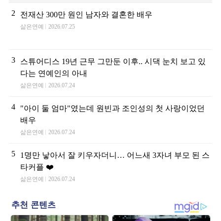
2
전재산 300만 원인 남자와 결혼한 배우
삶은연예
2026.07.25
3
스튜어디스 19년 근무 그만둔 이후.. 시댁 눈치 보고 있
다는 연예인의 아내
삶은연예
2026.07.24
4
"아이 둘 엄마"였는데 원빈과 조인성의 첫 사랑이었던
배우
삶은연예
2026.07.24
5
1명만 낳아서 잘 키우자더니… 어느새 3자녀 부모 된 스
타커플 ❤️
삶은연예
2026.07.24