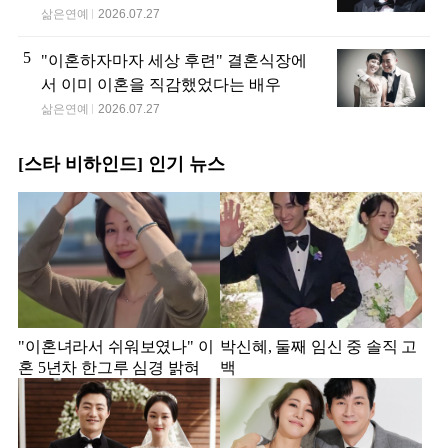
삶은연예
2026.07.27
5
"이혼하자마자 세상 후련" 결혼식장에
서 이미 이혼을 직감했었다는 배우
삶은연예
2026.07.27
[스타 비하인드] 인기 뉴스
"이혼녀라서 쉬워보였나" 이
박신혜, 둘째 임신 중 솔직 고
혼 5년차 한그루 심경 밝혀
백