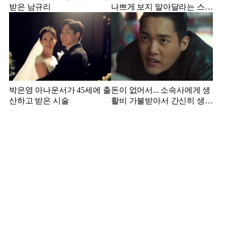
받은 남규리
나쁘게 보지 말아달라는 스타
강사 아내
박은영 아나운서가 45세에 출
돈이 없어서... 소속사에게 생
산하고 받은 시술
활비 가불받아서 간신히 생활
하던 배우 근황