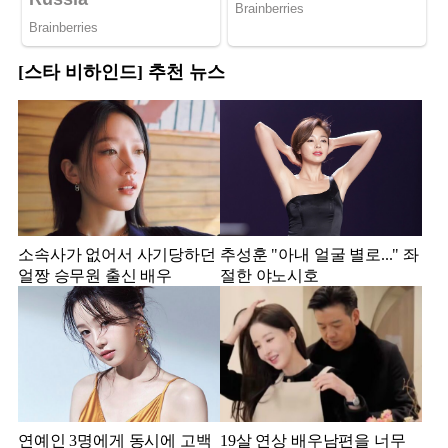
[스타 비하인드] 추천 뉴스
소속사가 없어서 사기당하던
추성훈 "아내 얼굴 별로..." 좌
얼짱 승무원 출신 배우
절한 야노시호
연예인 3명에게 동시에 고백
19살 연상 배우남편을 너무