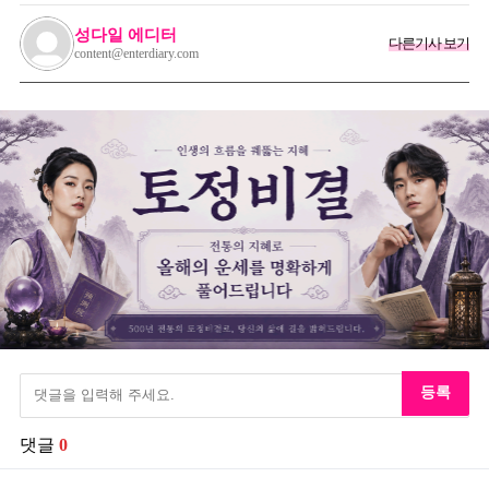
성다일 에디터
다른기사 보기
content@enterdiary.com
등록
댓글
0