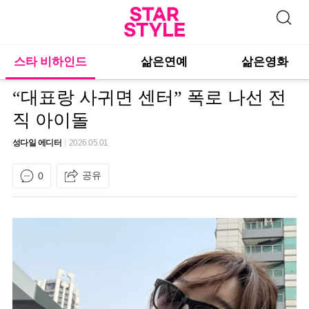
스타 비하인드
삶은연예
삶은영화
“대표랑 사귀면 센터” 폭로 나선 전
직 아이돌
성다일 에디터
2026.05.01
공유
0