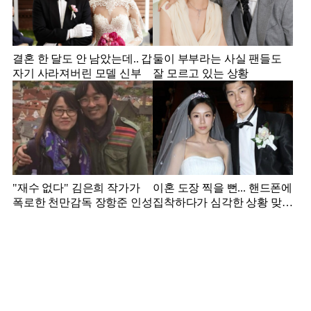
결혼 한 달도 안 남았는데.. 갑
둘이 부부라는 사실 팬들도
자기 사라져버린 모델 신부
잘 모르고 있는 상황
"재수 없다" 김은희 작가가
이혼 도장 찍을 뻔... 핸드폰에
폭로한 천만감독 장항준 인성
집착하다가 심각한 상황 맞은
김영광