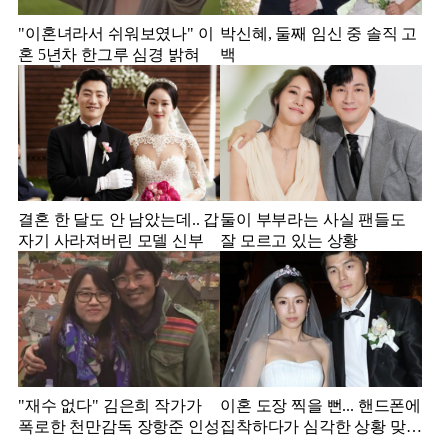
"이혼녀라서 쉬워보였나" 이
박신혜, 둘째 임신 중 솔직 고
혼 5년차 한그루 심경 밝혀
백
결혼 한 달도 안 남았는데.. 갑
둘이 부부라는 사실 팬들도
자기 사라져버린 모델 신부
잘 모르고 있는 상황
"재수 없다" 김은희 작가가
이혼 도장 찍을 뻔... 핸드폰에
폭로한 천만감독 장항준 인성
집착하다가 심각한 상황 맞은
김영광