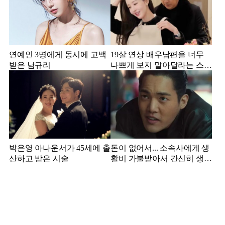
연예인 3명에게 동시에 고백
19살 연상 배우남편을 너무
받은 남규리
나쁘게 보지 말아달라는 스타
강사 아내
박은영 아나운서가 45세에 출
돈이 없어서... 소속사에게 생
산하고 받은 시술
활비 가불받아서 간신히 생활
하던 배우 근황