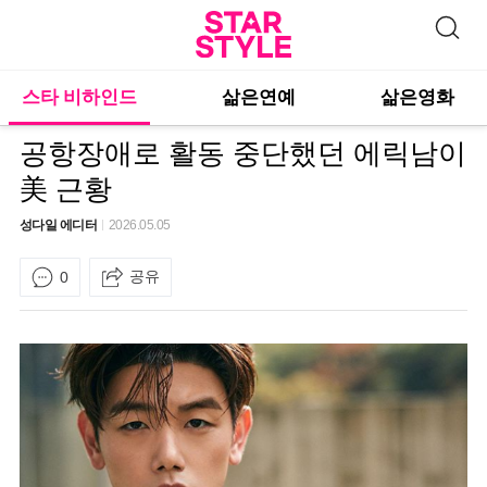
스타 비하인드
삶은연예
삶은영화
공항장애로 활동 중단했던 에릭남이
美 근황
성다일 에디터
2026.05.05
공유
0