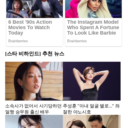
[스타 비하인드] 추천 뉴스
소속사가 없어서 사기당하던
추성훈 "아내 얼굴 별로..." 좌
얼짱 승무원 출신 배우
절한 야노시호