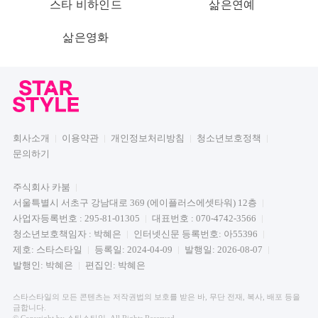
스타 비하인드
삶은연예
삶은영화
회사소개
이용약관
개인정보처리방침
청소년보호정책
문의하기
주식회사 카붐
서울특별시 서초구 강남대로 369 (에이플러스에셋타워) 12층
사업자등록번호 : 295-81-01305
대표번호 : 070-4742-3566
청소년보호책임자 : 박혜은
인터넷신문 등록번호: 아55396
제호: 스타스타일
등록일: 2024-04-09
발행일: 2026-08-07
발행인: 박혜은
편집인: 박혜은
스타스타일의 모든 콘텐츠는 저작권법의 보호를 받은 바, 무단 전재, 복사, 배포 등을
금합니다.