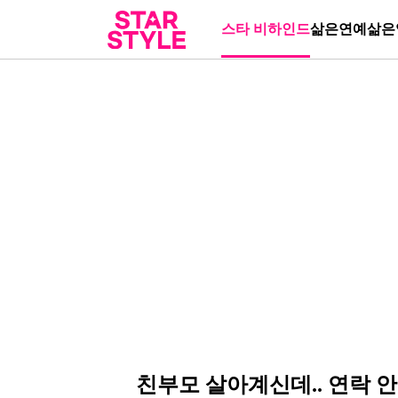
스타 비하인드
삶은연예
삶은
친부모 살아계신데.. 연락 