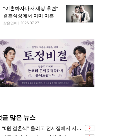
"이혼하자마자 세상 후련"
결혼식장에서 이미 이혼을
직감했었다는 배우
삶은연예
2026.07.27
댓글 많은 뉴스
0
“0원 결혼식” 올리고 전세집에서 시작한 연예인