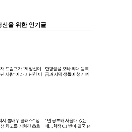
당신을 위한 인기글
재 트럼프가 “제정신이
한평생을 오빠 의대 등록
카이스트 나왔다며 
닌 사람”이라 비난한 이
금과 시댁 생활비 챙기며
에 갑질한 엄마…비
국인 여성의 정체
헌신한 여배우 결국 이혼
자 “교사 안죽었잖아”
박
역시 톱배우 클래스” 정
1년 공부해 서울대 갔는
성 차고를 거쳐간 초호
데…학점 0.1 받아 결국 14
 자동차들
년 만에 졸업한 연예인