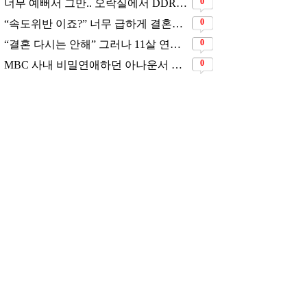
0
너무 예뻐서 그만.. 오락실에서 DDR하고 있는데 지나가던 이상민이 캐스팅했다는 연예인
0
“속도위반 이죠?” 너무 급하게 결혼해서 모두에게 의심 받았던 스타
0
“결혼 다시는 안해” 그러나 11살 연하남과 재혼 발표
0
MBC 사내 비밀연애하던 아나운서 커플