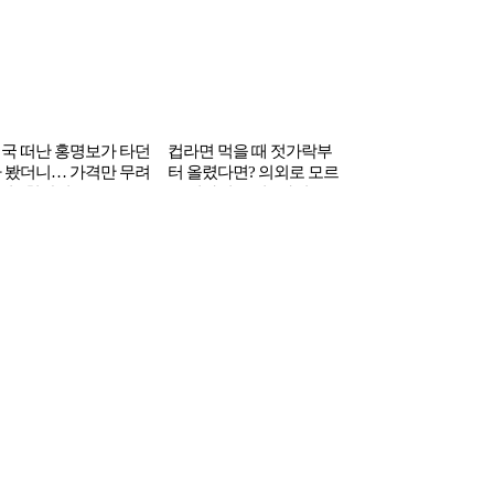
국 떠난 홍명보가 타던
컵라면 먹을 때 젓가락부
 봤더니… 가격만 무려
터 올렸다면? 의외로 모르
1억 6천만원’
는 컵라면 꿀팁 3가지