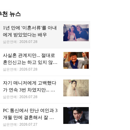
추천 뉴스
1년 만에 '이혼서류'를 아내
에게 받았었다는 배우
삶은연예
2026.07.28
사실혼 관계지만... 절대로
혼인신고는 하고 있지 않다
는 배우
삶은연예
2026.07.28
자기 매니저에게 고백했다
가 연속 3번 차였지만... 결
국 결혼에 성공한 배우
삶은연예
2026.07.28
PC 통신에서 만난 여인과 3
개월 만에 결혼해서 잘 살
고 있는 배우
삶은연예
2026.07.27