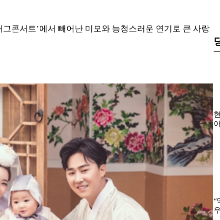
 ‘개그콘서트’에서 빼어난 미모와 능청스러운 연기로 큰 사랑
현
아
한
“
우
화