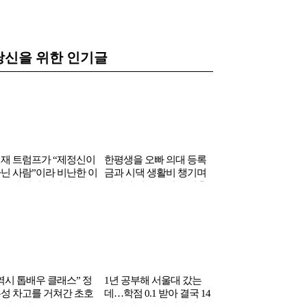
당신을 위한 인기글
재 트럼프가 “제정신이
한평생을 오빠 의대 등록
카이스트 나왔다며 
닌 사람”이라 비난한 이
금과 시댁 생활비 챙기며
에 갑질한 엄마…비
국인 여성의 정체
헌신한 여배우 결국 이혼
자 “교사 안죽었잖아”
박
역시 톱배우 클래스” 정
1년 공부해 서울대 갔는
성 차고를 거쳐간 초호
데…학점 0.1 받아 결국 14
 자동차들
년 만에 졸업한 연예인