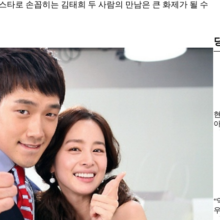
스타로 손꼽히는 김태희 두 사람의 만남은 큰 화제가 될 수
현
아
한
“
우
화