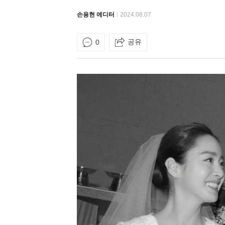
손용현 에디터
2024.08.07
공유
0