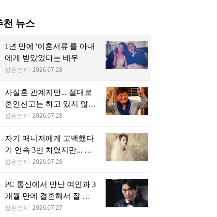
추천 뉴스
1년 만에 '이혼서류'를 아내
에게 받았었다는 배우
삶은연예
2026.07.28
사실혼 관계지만... 절대로
혼인신고는 하고 있지 않다
는 배우
삶은연예
2026.07.28
자기 매니저에게 고백했다
가 연속 3번 차였지만... 결
국 결혼에 성공한 배우
삶은연예
2026.07.28
PC 통신에서 만난 여인과 3
개월 만에 결혼해서 잘 살
고 있는 배우
삶은연예
2026.07.27