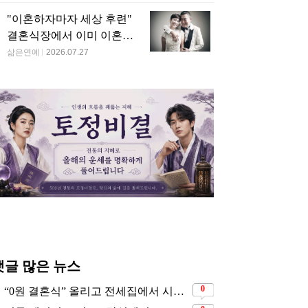
"이혼하자마자 세상 후련"
결혼식장에서 이미 이혼을
직감했었다는 배우
삶은연예
2026.07.27
댓글 많은 뉴스
0
“0원 결혼식” 올리고 전세집에서 시작한 연예인