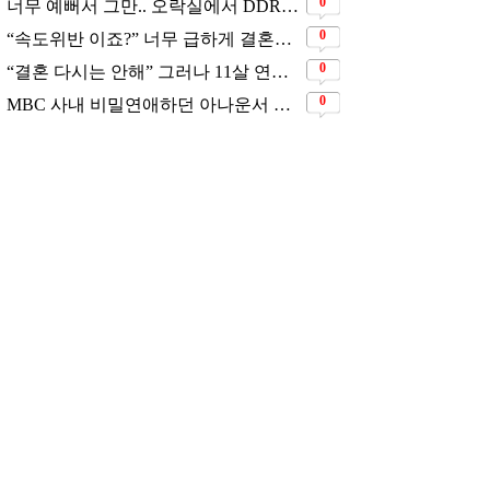
0
너무 예뻐서 그만.. 오락실에서 DDR하고 있는데 지나가던 이상민이 캐스팅했다는 연예인
0
“속도위반 이죠?” 너무 급하게 결혼해서 모두에게 의심 받았던 스타
0
“결혼 다시는 안해” 그러나 11살 연하남과 재혼 발표
0
MBC 사내 비밀연애하던 아나운서 커플