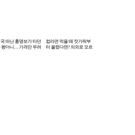
국 떠난 홍명보가 타던
컵라면 먹을 때 젓가락부
 봤더니… 가격만 무려
터 올렸다면? 의외로 모르
1억 6천만원’
는 컵라면 꿀팁 3가지